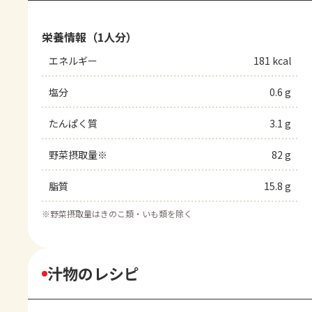
栄養情報（1人分）
エネルギー
181 kcal
塩分
0.6 g
たんぱく質
3.1 g
野菜摂取量※
82 g
脂質
15.8 g
※
野菜摂取量はきのこ類・いも類を除く
汁物のレシピ