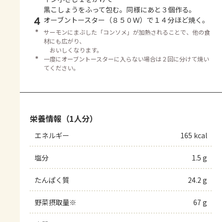
黒こしょうをふって包む。同様にあと３個作る。
4
オーブントースター（８５０Ｗ）で１４分ほど焼く。
＊
サーモンにまぶした「コンソメ」が加熱されることで、他の食
材にも広がり、
おいしくなります。
＊
一度にオーブントースターに入らない場合は２回に分けて焼い
てください。
栄養情報（1人分）
エネルギー
165 kcal
塩分
1.5 g
たんぱく質
24.2 g
野菜摂取量※
67 g