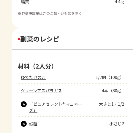
脂質
4.4 g
※
野菜摂取量はきのこ類・いも類を除く
副菜のレシピ
材料（2人分）
ゆでたけのこ
1/2個（100g）
グリーンアスパラガス
4本（80g）
「ピュアセレクト® マヨネー
大さじ1・1/2
A
ズ」
砂糖
小さじ2
A