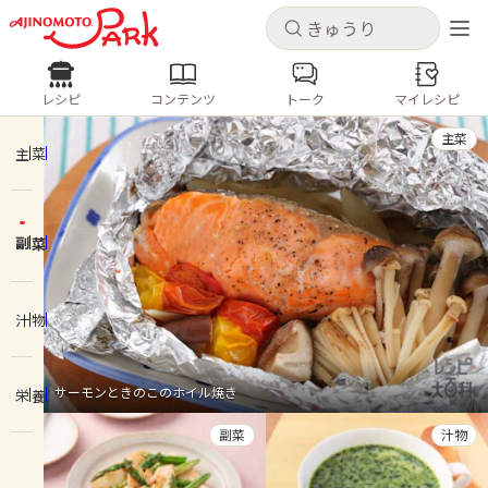
キャンセル
キャンセル
レシピ
コンテンツ
トーク
マイレシピ
レシピ
コンテンツ
ログインするとレシピを保存できます
主菜
ログイン
新規登録
主菜
人気の食材・レシピ
副菜
ホーム
きゅうり
なす
トマト
とうもろこし
ピーマン
みょうが
ゴーヤ
コンテンツ
汁物
レシピ
サーモンときのこのホイル焼き
栄養
トーク
副菜
汁物