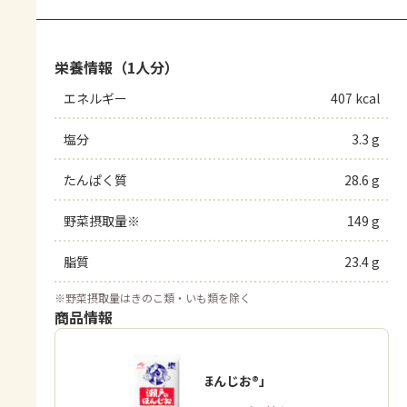
栄養情報（1人分）
エネルギー
407 kcal
塩分
3.3 g
たんぱく質
28.6 g
野菜摂取量※
149 g
脂質
23.4 g
※
野菜摂取量はきのこ類・いも類を除く
商品情報
「瀬戸のほんじお®」