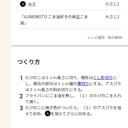
みそ
小さじ1
A
「AJINOMOTO ごま油好きの純正ごま
大さじ1
油」
レシピ提供：味の素KK
つくり方
1
たけのこは３ｃｍ長さに切り、穂先は
くし形切り
に
し、根元の部分は１ｃｍ幅の
薄切り
にする。アスパラ
は３ｃｍ長さの斜め切りにする。
2
フライパンにごま油を熱し、（１）のたけのこを入れ
て焼く。
3
たけのこに焼き色がついたら、（１）のアスパラを加
えて炒め、
を加えてさらに炒める。
Ａ