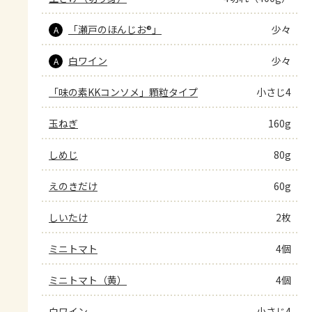
「瀬戸のほんじお®」
少々
A
白ワイン
少々
A
「味の素KKコンソメ」顆粒タイプ
小さじ4
玉ねぎ
160g
しめじ
80g
えのきだけ
60g
しいたけ
2枚
ミニトマト
4個
ミニトマト（黄）
4個
白ワイン
小さじ4