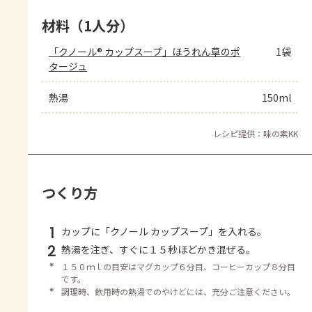
材料（1人分）
「クノール® カップスープ」ほうれん草のポ
1袋
タージュ
熱湯
150ml
レシピ提供：味の素KK
つくり方
1
カップに「クノール カップスープ」を入れる。
2
熱湯を注ぎ、すぐに１５秒ほどかき混ぜる。
＊
１５０ｍｌの目安はマグカップ６分目、コーヒーカップ８分目
です。
＊
調理時、飲用時の熱湯でのやけどには、充分ご注意ください。