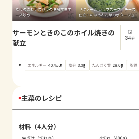
よくあるお問い合わせ
たけのことアスパラの味噌マヨネ
「クノール カップスープ」チーズ
ーズ炒め
仕立てのほうれん草のポタージュ
お買い物
サーモンときのこのホイル焼きの
AJINOMOTO PARK とは
34
分
献立
エネルギー
塩分
たんぱく質
脂質
407
3.3
28.6
kcal
g
g
主菜のレシピ
材料（4人分）
生ざけ（切り身）
4切れ（400g）