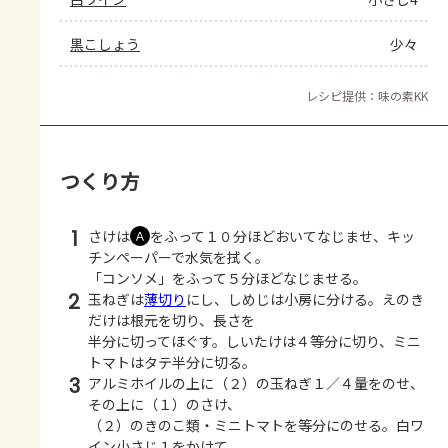
黒こしょう
少々
レシピ提供：味の素KK
つくり方
1
さけは
をふって１０分ほどおいてなじませ、キッ
Ａ
チンペーパーで水気を拭く。
「コンソメ」をふって５分ほどなじませる。
2
玉ねぎは
薄切り
にし、しめじは小房に分ける。えのき
だけは根元を切り、長さを
半分に切ってほぐす。しいたけは４等分に切り、ミニ
トマトはタテ半分に切る。
3
アルミホイルの上に（２）の玉ねぎ１／４量をのせ、
その上に（１）のさけ、
（２）のきのこ類・ミニトマトを等分にのせる。白ワ
イン小さじ１をかけて