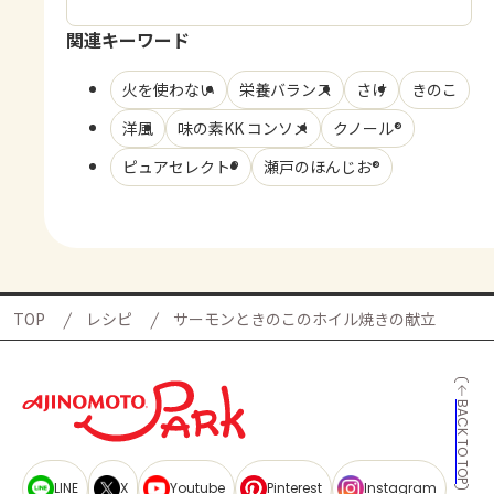
関連キーワード
火を使わない
栄養バランス
さけ
きのこ
洋風
味の素KK コンソメ
クノール®
ピュアセレクト®
瀬戸のほんじお®
TOP
レシピ
サーモンときのこのホイル焼きの献立
BACK TO TOP
LINE
X
Youtube
Pinterest
Instagram