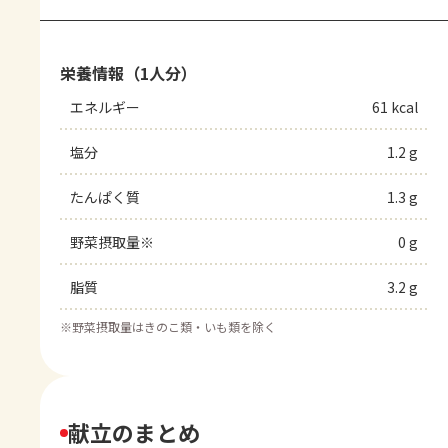
栄養情報（1人分）
エネルギー
61 kcal
塩分
1.2 g
たんぱく質
1.3 g
野菜摂取量※
0 g
脂質
3.2 g
※
野菜摂取量はきのこ類・いも類を除く
献立のまとめ