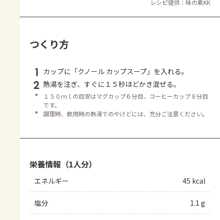
レシピ提供：味の素KK
つくり方
1
カップに「クノール カップスープ」を入れる。
2
熱湯を注ぎ、すぐに１５秒ほどかき混ぜる。
＊
１５０ｍｌの目安はマグカップ６分目、コーヒーカップ８分目
です。
＊
調理時、飲用時の熱湯でのやけどには、充分ご注意ください。
栄養情報（1人分）
エネルギー
45 kcal
塩分
1.1 g