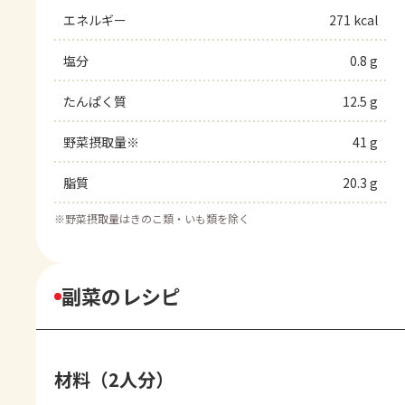
エネルギー
271 kcal
塩分
0.8 g
たんぱく質
12.5 g
野菜摂取量※
41 g
脂質
20.3 g
※
野菜摂取量はきのこ類・いも類を除く
副菜のレシピ
材料（2人分）