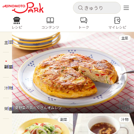
キャンセル
キャンセル
レシピ
コンテンツ
トーク
マイレシピ
レシピ
コンテンツ
ログインするとレシピを保存できます
主菜
ログイン
新規登録
主菜
人気の食材・レシピ
副菜
ホーム
きゅうり
なす
トマト
とうもろこし
ピーマン
みょうが
ゴーヤ
コンテンツ
汁物
レシピ
夏野菜の具だくさんオムレツ
栄養
トーク
副菜
汁物