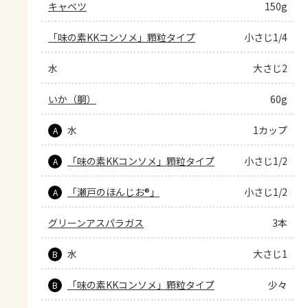
キャベツ
150g
「味の素KKコンソメ」顆粒タイプ
小さじ1/4
水
大さじ2
いか（胴）
60g
水
1カップ
A
「味の素KKコンソメ」顆粒タイプ
小さじ1/2
A
「瀬戸のほんじお®」
小さじ1/2
A
グリーンアスパラガス
3本
水
大さじ1
B
「味の素KKコンソメ」顆粒タイプ
少々
B