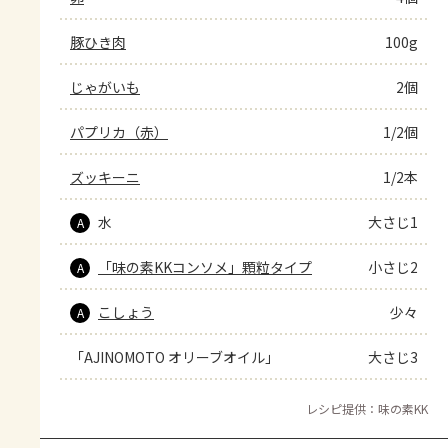
豚ひき肉
100g
じゃがいも
2個
パプリカ（赤）
1/2個
ズッキーニ
1/2本
水
大さじ1
A
「味の素KKコンソメ」顆粒タイプ
小さじ2
A
こしょう
少々
A
「AJINOMOTO オリーブオイル」
大さじ3
レシピ提供：味の素KK