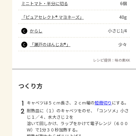
ミニトマト・半分に切る
6個
「ピュアセレクト® マヨネーズ」
40g
からし
小さじ1/4
C
「瀬戸のほんじお®」
少々
C
レシピ提供：味の素KK
つくり方
1
キャベツは５ｃｍ長さ、２ｃｍ幅の
短冊切り
にする。
2
耐熱皿に（１）のキャベツをのせ、「コンソメ」小さ
じ１／４、水大さじ２を
溶いて回しかけ、ラップをかけて電子レンジ（６００
Ｗ）で1分３０秒加熱する。