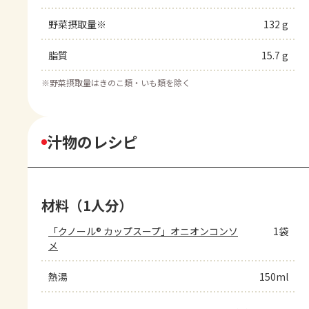
野菜摂取量※
132 g
脂質
15.7 g
※
野菜摂取量はきのこ類・いも類を除く
汁物のレシピ
材料（1人分）
「クノール® カップスープ」オニオンコンソ
1袋
メ
熱湯
150ml