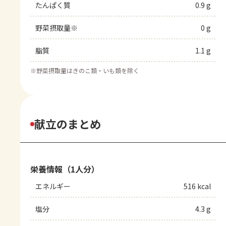
たんぱく質
0.9 g
野菜摂取量※
0 g
脂質
1.1 g
※
野菜摂取量はきのこ類・いも類を除く
献立のまとめ
栄養情報（1人分）
エネルギー
516 kcal
塩分
4.3 g