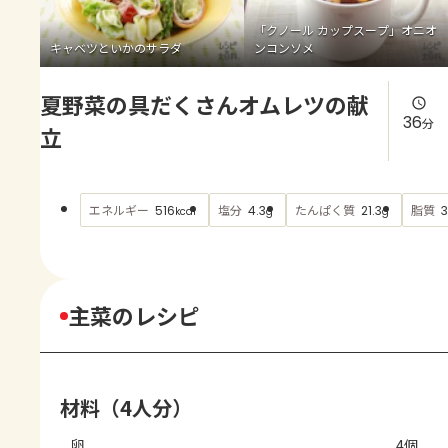
よくあるお問い合わせ
「クノール カップスープ」オニオ
キャベツといかのサラダ
ンコンソメ
お買い物
夏野菜の具だくさんオムレツの献
AJINOMOTO PARK とは
36
分
立
エネルギー
塩分
たんぱく質
脂質
516
4.3
21.3
3
kcal
g
g
主菜のレシピ
材料（4人分）
卵
4個