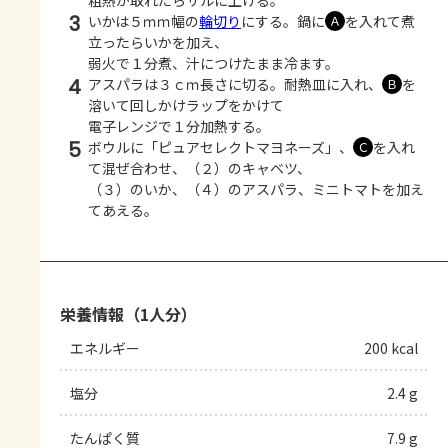
粗熱が取れたらザルに上げる。
3
いかは５ｍｍ幅の
輪切り
にする。鍋に
を入れて煮
Ａ
立ったらいかを加え、
弱火で１分煮、汁につけたまま冷ます。
4
アスパラは３ｃｍ長さに切る。耐熱皿に入れ、
を
Ｂ
溶いて回しかけラップをかけて
電子レンジで１分加熱する。
5
ボウルに「ピュアセレクトマヨネーズ」、
を入れ
Ｃ
て混ぜ合わせ、（２）のキャベツ、
（３）のいか、（４）のアスパラ、ミニトマトを加え
てあえる。
栄養情報（1人分）
エネルギー
200 kcal
塩分
2.4 g
たんぱく質
7.9 g