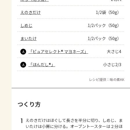
えのきだけ
1/2袋（50g）
しめじ
1/2パック（50g）
まいたけ
1/2パック（50g）
「ピュアセレクト® マヨネーズ」
大さじ4
A
「ほんだし®」
小さじ2/3
A
レシピ提供：味の素KK
つくり方
1
えのきだけはほぐして長さを半分に切り、しめじ、ま
いたけは小房に分ける。オーブントースターは２分ほ