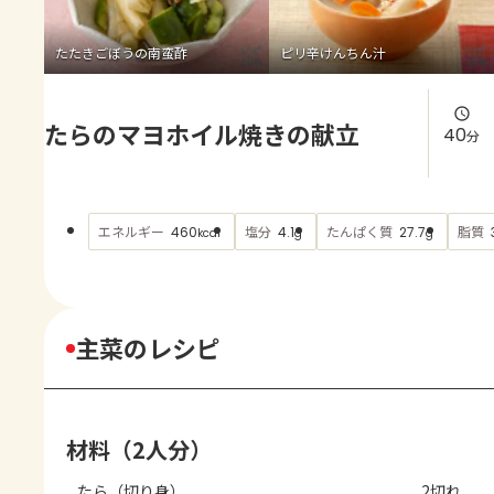
よくあるお問い合わせ
たたきごぼうの南蛮酢
ピリ辛けんちん汁
お買い物
たらのマヨホイル焼きの献立
AJINOMOTO PARK とは
40
分
エネルギー
塩分
たんぱく質
脂質
460
4.1
27.7
kcal
g
g
主菜のレシピ
材料（2人分）
たら（切り身）
2切れ