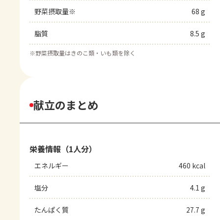
野菜摂取量※
68 g
脂質
8.5 g
※
野菜摂取量はきのこ類・いも類を除く
献立のまとめ
栄養情報（1人分）
エネルギー
460 kcal
塩分
4.1 g
たんぱく質
27.7 g