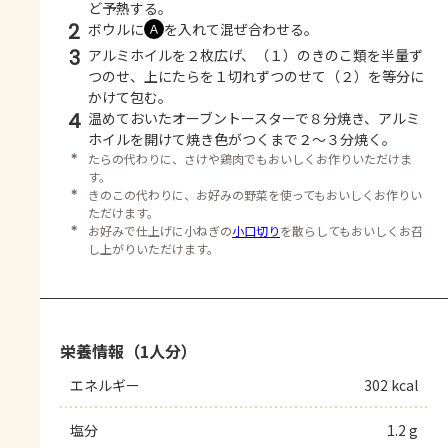
ど予熱する。
2
ボウルに
を入れて混ぜ合わせる。
Ａ
3
アルミホイルを２枚広げ、（１）のきのこ類を半量ず
つのせ、上にたらを１切れずつのせて（２）を等分に
かけて包む。
4
温めておいたオーブントースターで８分焼き、アルミ
ホイルを開けて焼き色がつくまで２～３分焼く。
＊
たらの代わりに、さけや鶏肉でもおいしくお作りいただけま
す。
＊
きのこの代わりに、お好みの野菜を使ってもおいしくお作りい
ただけます。
＊
お好みで仕上げに小ねぎの
小口切り
を散らしてもおいしくお召
し上がりいただけます。
栄養情報（1人分）
エネルギー
302 kcal
塩分
1.2 g