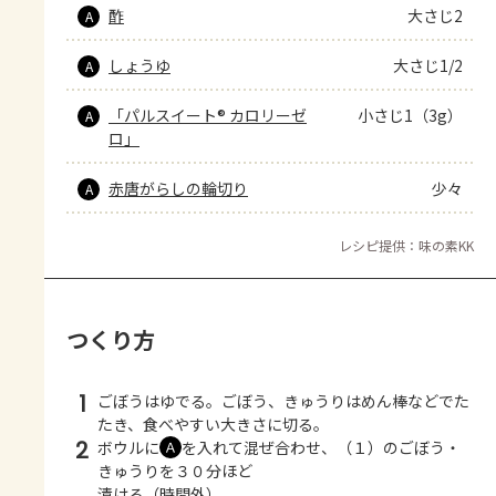
酢
大さじ2
A
しょうゆ
大さじ1/2
A
「パルスイート® カロリーゼ
小さじ1（3g）
A
ロ」
赤唐がらしの輪切り
少々
A
レシピ提供：味の素KK
つくり方
1
ごぼうはゆでる。ごぼう、きゅうりはめん棒などでた
たき、食べやすい大きさに切る。
2
ボウルに
を入れて混ぜ合わせ、（１）のごぼう・
Ａ
きゅうりを３０分ほど
漬ける（時間外）。