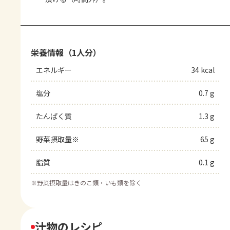
栄養情報（1人分）
エネルギー
34 kcal
塩分
0.7 g
たんぱく質
1.3 g
野菜摂取量※
65 g
脂質
0.1 g
※
野菜摂取量はきのこ類・いも類を除く
汁物のレシピ