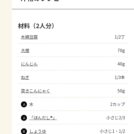
材料（2人分）
木綿豆腐
1/2丁
大根
70g
にんじん
40g
ねぎ
1/3本
突きこんにゃく
50g
水
2カップ
A
「ほんだし®」
小さじ2/3
A
しょうゆ
小さじ1・1/2
B