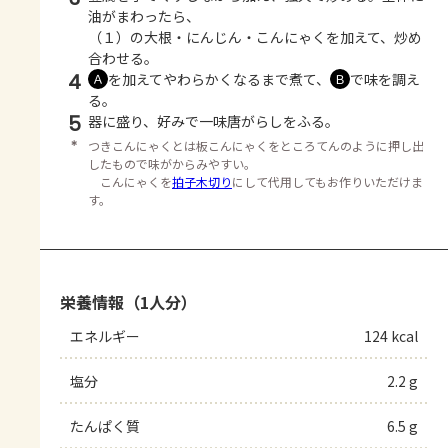
油がまわったら、
（１）の大根・にんじん・こんにゃくを加えて、炒め
合わせる。
4
を加えてやわらかくなるまで煮て、
で味を調え
Ａ
Ｂ
る。
5
器に盛り、好みで一味唐がらしをふる。
＊
つきこんにゃくとは板こんにゃくをところてんのように押し出
したもので味がからみやすい。
こんにゃくを
拍子木切り
にして代用してもお作りいただけま
す。
栄養情報（1人分）
エネルギー
124 kcal
塩分
2.2 g
たんぱく質
6.5 g