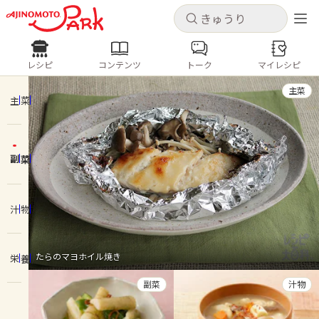
キャンセル
キャンセル
レシピ
コンテンツ
トーク
マイレシピ
レシピ
コンテンツ
ログインするとレシピを保存できます
主菜
ログイン
新規登録
主菜
人気の食材・レシピ
副菜
ホーム
きゅうり
なす
トマト
とうもろこし
ピーマン
みょうが
ゴーヤ
コンテンツ
汁物
レシピ
たらのマヨホイル焼き
栄養
トーク
副菜
汁物