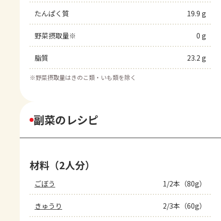
たんぱく質
19.9 g
野菜摂取量※
0 g
脂質
23.2 g
※
野菜摂取量はきのこ類・いも類を除く
副菜のレシピ
材料（2人分）
ごぼう
1/2本（80g）
きゅうり
2/3本（60g）