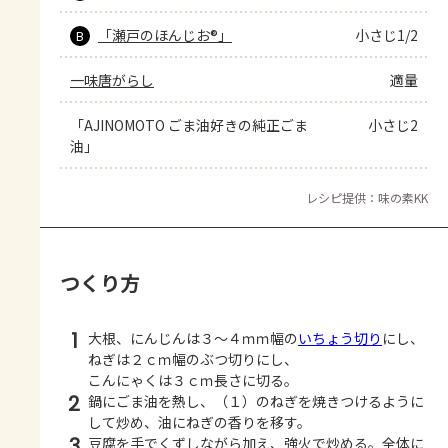
「瀬戸のほんじお®」
小さじ1/2
B
一味唐がらし
適量
「AJINOMOTO ごま油好きの純正ごま
小さじ2
油」
レシピ提供：味の素KK
つくり方
1
大根、にんじんは３～４ｍｍ幅の
いちょう切り
にし、
ねぎは２ｃｍ幅のぶつ切りにし、
こんにゃくは３ｃｍ長さに切る。
2
鍋にごま油を熱し、（１）のねぎを焼きつけるように
して炒め、油にねぎの香りを移す。
3
豆腐を手でくずしながら加え、強火で炒める。全体に