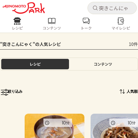
キャ
キャ
レシピ
コンテンツ
トーク
マイレシピ
レシピ
コンテンツ
ログインするとレシピを保存できます
"突きこんにゃく"の人気レシピ
10件
ログイン
新規登録
人気の食材・レシピ
レシピ
コンテンツ
ホーム
きゅうり
なす
トマト
とうもろこし
ピーマン
みょうが
ゴーヤ
コンテンツ
絞り込み
人気順
レシピ
トーク
10
10
分
分