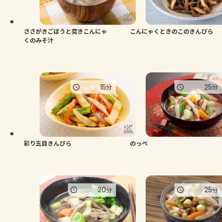
よくあるお問い合わせ
お買い物
ささがきごぼうと突きこんにゃ
こんにゃくときのこのきんぴら
くのみそ汁
AJINOMOTO PARK とは
15
25
分
分
彩り五目きんぴら
のっぺ
20
25
分
分