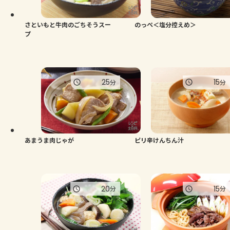
さといもと牛肉のごちそうスー
のっぺ＜塩分控えめ＞
プ
25
15
分
分
あまうま肉じゃが
ピリ辛けんちん汁
20
15
分
分