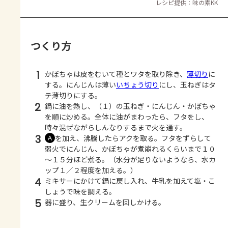
レシピ提供：味の素KK
つくり方
1
かぼちゃは皮をむいて種とワタを取り除き、
薄切り
に
する。にんじんは薄い
いちょう切り
にし、玉ねぎはタ
テ薄切りにする。
2
鍋に油を熱し、（１）の玉ねぎ・にんじん・かぼちゃ
を順に炒める。全体に油がまわったら、フタをし、
時々混ぜながらしんなりするまで火を通す。
3
を加え、沸騰したらアクを取る。フタをずらして
Ａ
弱火でにんじん、かぼちゃが煮崩れるくらいまで１０
～１５分ほど煮る。（水分が足りないようなら、水カ
ップ１／２程度を加える。）
4
ミキサーにかけて鍋に戻し入れ、牛乳を加えて塩・こ
しょうで味を調える。
5
器に盛り、生クリームを回しかける。