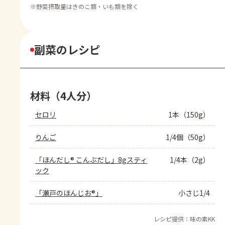
※
野菜摂取量はきのこ類・いも類を除く
副菜のレシピ
材料（4人分）
セロリ
1本（150g）
りんご
1/4個（50g）
「ほんだし® こんぶだし」8gスティ
1/4本（2g）
ック
「瀬戸のほんじお®」
小さじ1/4
レシピ提供：味の素KK