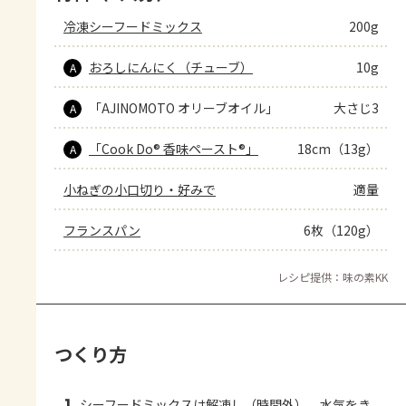
冷凍シーフードミックス
200g
おろしにんにく（チューブ）
10g
A
「AJINOMOTO オリーブオイル」
大さじ3
A
「Cook Do® 香味ペースト®」
18cm（13g）
A
小ねぎの小口切り・好みで
適量
フランスパン
6枚（120g）
レシピ提供：味の素KK
つくり方
シーフードミックスは解凍し（時間外）、水気をき