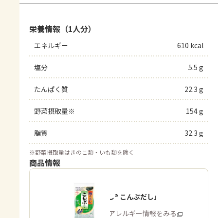
栄養情報（1人分）
エネルギー
610 kcal
塩分
5.5 g
たんぱく質
22.3 g
野菜摂取量※
154 g
脂質
32.3 g
※
野菜摂取量はきのこ類・いも類を除く
商品情報
「ほんだし® こんぶだし」
商品・アレルギー情報をみる