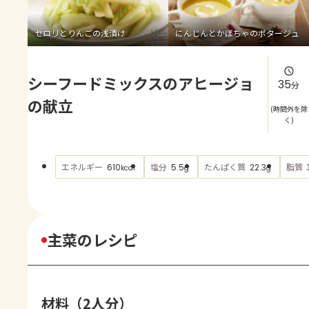
よくあるお問い合わせ
セロリとりんごの浅漬け
にんじんとかぼちゃのポタージュ
お買い物
シーフードミックスのアヒージョ
AJINOMOTO PARK とは
35
分
の献立
(時間外を除
く)
エネルギー
塩分
たんぱく質
脂質
610
5.5
22.3
kcal
g
g
主菜のレシピ
材料（2人分）