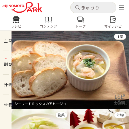
キャンセル
キャンセル
レシピ
コンテンツ
トーク
マイレシピ
レシピ
コンテンツ
ログインするとレシピを保存できます
主菜
ログイン
新規登録
主菜
人気の食材・レシピ
副菜
ホーム
きゅうり
なす
トマト
とうもろこし
ピーマン
みょうが
ゴーヤ
コンテンツ
汁物
レシピ
シーフードミックスのアヒージョ
栄養
トーク
副菜
汁物