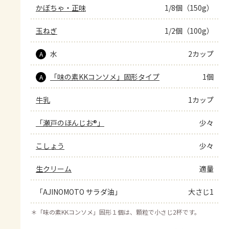
かぼちゃ・正味
1/8個（150g）
玉ねぎ
1/2個（100g）
水
2カップ
A
「味の素KKコンソメ」固形タイプ
1個
A
牛乳
1カップ
「瀬戸のほんじお®」
少々
こしょう
少々
生クリーム
適量
「AJINOMOTO サラダ油」
大さじ1
＊
「味の素KKコンソメ」固形１個は、顆粒で小さじ2杯です。