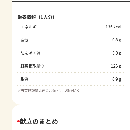
栄養情報（1人分）
エネルギー
136 kcal
塩分
0.8 g
たんぱく質
3.3 g
野菜摂取量※
125 g
脂質
6.9 g
※
野菜摂取量はきのこ類・いも類を除く
献立のまとめ