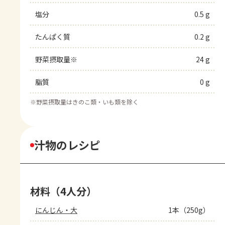
塩分
0.5 g
たんぱく質
0.2 g
野菜摂取量※
24 g
脂質
0 g
※
野菜摂取量はきのこ類・いも類を除く
汁物のレシピ
材料（4人分）
にんじん・大
1本（250g）