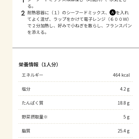
1
る。
2
耐熱容器に（１）のシーフードミックス、
を入れ
Ａ
てよく混ぜ、ラップをかけて電子レンジ（６００Ｗ）
で２分加熱し、好みで小ねぎを散らし、フランスパン
を添える。
栄養情報（1人分）
エネルギー
464 kcal
塩分
4.2 g
たんぱく質
18.8 g
野菜摂取量※
5 g
脂質
25.4 g