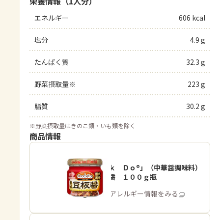
栄養情報（1人分）
エネルギー
606 kcal
塩分
4.9 g
たんぱく質
32.3 g
野菜摂取量※
223 g
脂質
30.2 g
※
野菜摂取量はきのこ類・いも類を除く
商品情報
「Ｃｏｏｋ Ｄｏ®」（中華醤調味料）
熟成豆板醤 １００ｇ瓶
商品・アレルギー情報をみる