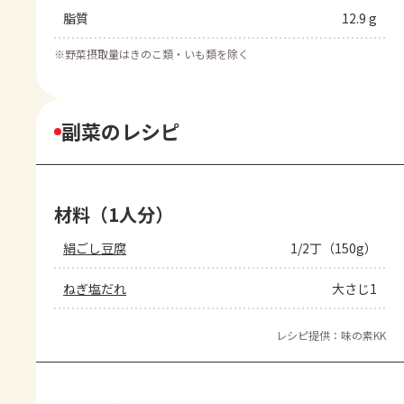
脂質
12.9 g
※
野菜摂取量はきのこ類・いも類を除く
副菜のレシピ
材料（1人分）
絹ごし豆腐
1/2丁（150g）
ねぎ塩だれ
大さじ1
レシピ提供：味の素KK