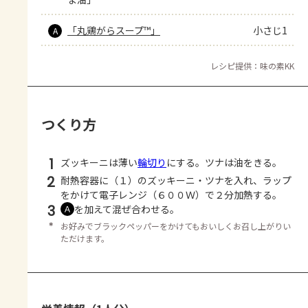
「丸鶏がらスープ™」
小さじ1
A
レシピ提供：味の素KK
つくり方
1
ズッキーニは薄い
輪切り
にする。ツナは油をきる。
2
耐熱容器に（１）のズッキーニ・ツナを入れ、ラップ
をかけて電子レンジ（６００Ｗ）で２分加熱する。
3
を加えて混ぜ合わせる。
Ａ
＊
お好みでブラックペッパーをかけてもおいしくお召し上がりい
ただけます。