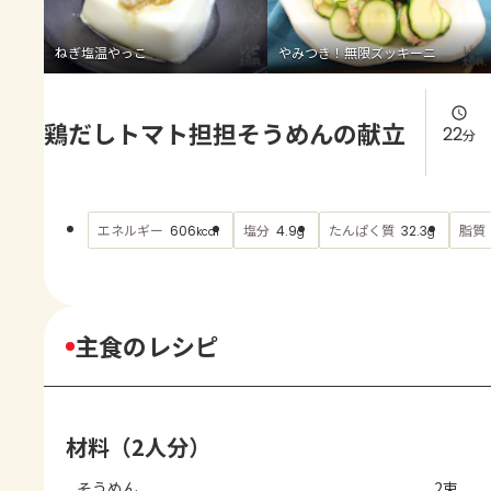
よくあるお問い合わせ
ねぎ塩温やっこ
やみつき！無限ズッキーニ
お買い物
鶏だしトマト担担そうめんの献立
AJINOMOTO PARK とは
22
分
エネルギー
塩分
たんぱく質
脂質
606
4.9
32.3
kcal
g
g
主食のレシピ
材料（2人分）
そうめん
2束