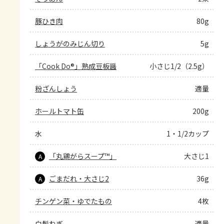
豚ひき肉
80g
しょうがのみじん切り
5g
「Cook Do®」熟成豆板醤
小さじ1/2（2.5g）
粉ざんしょう
適量
ホールトマト缶
200g
水
1・1/2カップ
「丸鶏がらスープ™」
大さじ1
A
ごまだれ・大さじ2
36g
A
チンゲン菜・ゆでたもの
4枚
白髪ねぎ
適量