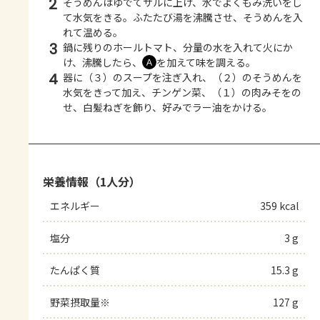
2
そうめんはゆでてザルに上げ、水でよくもみ洗いをし
て水気をきる。ふたたび湯を沸騰させ、そうめんを入
れて温める。
3
鍋に残りのホールトマト、分量の水を入れて火にか
け、沸騰したら、
を加えて味を調える。
Ａ
4
器に（３）のスープを注ぎ入れ、（２）のそうめんを
水気をきって加え、チンゲン菜、（１）の肉みそをの
せ、白髪ねぎを飾り、好みでラー油をかける。
栄養情報（1人分）
エネルギー
359 kcal
塩分
3 g
たんぱく質
15.3 g
野菜摂取量※
127 g