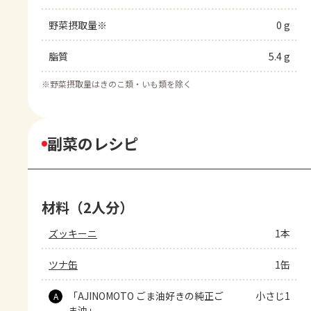
野菜摂取量※
0 g
脂質
5.4 g
※
野菜摂取量はきのこ類・いも類を除く
副菜のレシピ
材料（2人分）
ズッキーニ
1本
ツナ缶
1缶
「AJINOMOTO ごま油好きの純正ご
小さじ1
A
ま油」