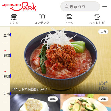
キャンセル
キャンセル
レシピ
コンテンツ
トーク
マイレシピ
レシピ
コンテンツ
ログインするとレシピを保存できます
主食
ログイン
新規登録
主食
人気の食材・レシピ
副菜
ホーム
きゅうり
なす
トマト
とうもろこし
ピーマン
みょうが
ゴーヤ
コンテンツ
副菜
レシピ
鶏だしトマト担担そうめん
栄養
トーク
副菜
副菜