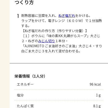
つくり方
1
耐熱容器に豆腐を入れ、
ねぎ塩だれ
をかける。
ラップをかけて、電子レンジ（６００Ｗ）で１分加熱
する。
【ねぎ塩だれの作り方（作りやすい分量）】
［１］ボウルに「味の素KK 丸鶏がらスープ」大さじ
２・ねぎの
みじん切り
１本分・
「AJINOMOTO ごま油好きのごま油」大さじ４・すり
白ごま大さじ３を入れて混ぜ合わせる。
栄養情報（1人分）
エネルギー
96 kcal
塩分
1 g
たんぱく質
8.1 g