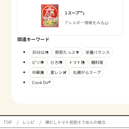
「丸鶏がらスープ™」
商品・アレルギー情報をみる
関連キーワード
30分以内
野菜たっぷり
栄養バランス
ピリ辛
ひき肉
トマト缶
麺料理
中華風
夏レシピ
丸鶏がらスープ
Cook Do®
TOP
レシピ
鶏だしトマト担担そうめんの献立