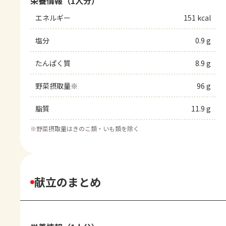
栄養情報（1人分）
エネルギー
151 kcal
塩分
0.9 g
たんぱく質
8.9 g
野菜摂取量※
96 g
脂質
11.9 g
※
野菜摂取量はきのこ類・いも類を除く
献立のまとめ