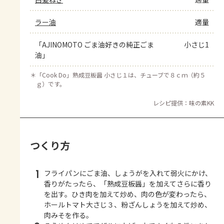
ラー油
適量
「AJINOMOTO ごま油好きの純正ごま
小さじ1
油」
＊
「Cook Do」熟成豆板醤 小さじ１は、チューブで８ｃｍ（約５
ｇ）です。
レシピ提供：味の素KK
つくり方
1
フライパンにごま油、しょうがを入れて弱火にかけ、
香りがたったら、「熟成豆板醤」を加えてさらに香り
を出す。ひき肉を加えて炒め、肉の色が変わったら、
ホールトマト大さじ３、粉ざんしょうを加えて炒め、
肉みそを作る。