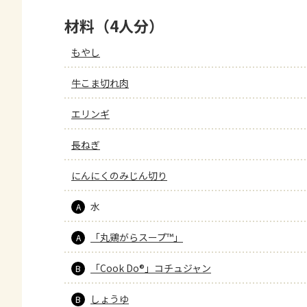
材料（4人分）
もやし
牛こま切れ肉
エリンギ
長ねぎ
にんにくのみじん切り
水
A
「丸鶏がらスープ™」
A
「Cook Do®」コチュジャン
B
しょうゆ
B