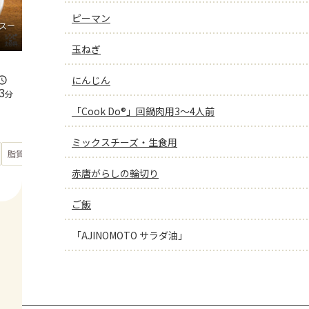
ピーマン
スー
玉ねぎ
にんじん
3
分
「Cook Do®」回鍋肉用3～4人前
ミックスチーズ・生食用
もっと見る
脂質
33.7
g
赤唐がらしの輪切り
ご飯
「AJINOMOTO サラダ油」