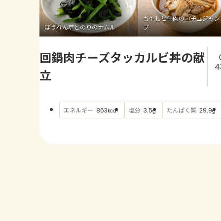
もやしと牛肉のコチュジャン
ほうれん草とのりのナムル
プ
回鍋肉チーズタッカルビ丼の献
4
立
エネルギー
塩分
たんぱく質
863
3.5
29.9
kcal
g
g