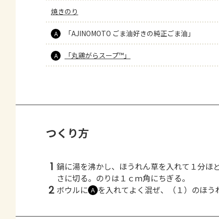
焼きのり
「AJINOMOTO ごま油好きの純正ごま油」
A
「丸鶏がらスープ™」
A
つくり方
1
鍋に湯を沸かし、ほうれん草を入れて１分ほ
さに切る。のりは１ｃｍ角にちぎる。
2
ボウルに
を入れてよく混ぜ、（１）のほう
Ａ