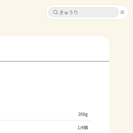
キャンセル
キャンセル
シピ
コンテンツ
ログインするとレシピを保存できます
ログイン
新規登録
レシピ
ホーム
なす
トマト
とうもろこし
ピーマン
みょうが
コンテンツ
レシピ
200g
トーク
1/4個