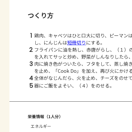
つくり方
1
鶏肉、キャベツはひと口大に切り、ピーマン
し、にんじんは
短冊切り
にする。
2
フライパンに油を熱し、赤唐がらし、（１）
を入れてサッと炒め、野菜がしんなりしたら
3
肉に焼き色がついたら、フタをして、蒸し焼
を止め、「Cook Do」を加え、再び火にかけ
4
全体がなじんだら、火を止め、チーズをのせ
5
器にご飯をよそい、（４）をのせる。
栄養情報（1人分）
エネルギー