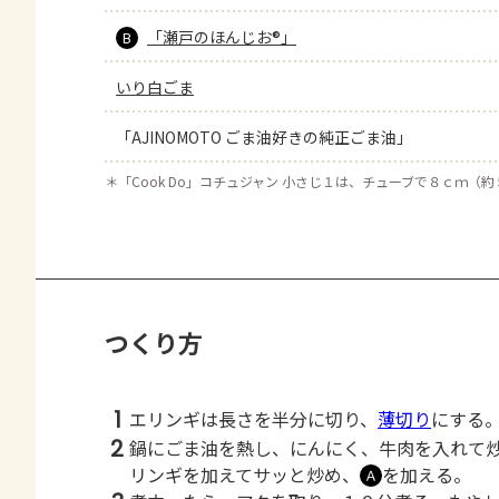
「瀬戸のほんじお®」
B
いり白ごま
「AJINOMOTO ごま油好きの純正ごま油」
＊
「Cook Do」コチュジャン 小さじ１は、チューブで８ｃｍ（
つくり方
1
エリンギは長さを半分に切り、
薄切り
にする
2
鍋にごま油を熱し、にんにく、牛肉を入れて
リンギを加えてサッと炒め、
を加える。
Ａ