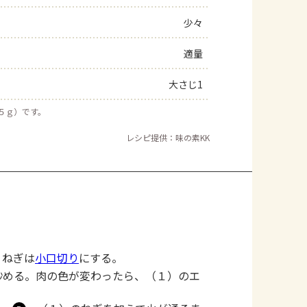
少々
適量
大さじ1
約５ｇ）です。
レシピ提供：味の素KK
。ねぎは
小口切り
にする。
炒める。肉の色が変わったら、（１）のエ