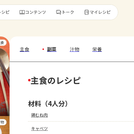
レシピ
コンテンツ
トーク
マイレシピ
レ
主食
主食
副菜
汁物
栄養
人気の食材・
主食のレシピ
きゅうり
ゴーヤ
材料（4人分）
鶏むね肉
汁物
キャベツ