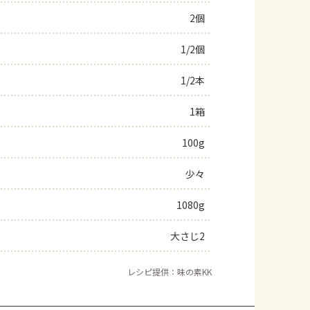
2個
よくあるお問い合わせ
1/2個
お買い物
1/2本
AJINOMOTO PARK とは
1箱
100g
少々
1080g
大さじ2
レシピ提供：味の素KK