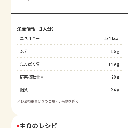
栄養情報（1人分）
エネルギー
134 kcal
塩分
1.6 g
たんぱく質
14.9 g
野菜摂取量※
78 g
脂質
2.4 g
※
野菜摂取量はきのこ類・いも類を除く
主食のレシピ