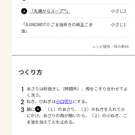
「丸鶏がらスープ™」
小さじ2
A
「AJINOMOTO ごま油好きの純正ごま
小さじ1
油」
レシピ提供：味の素KK
つくり方
1
あさりは砂抜きし（時間外）、殻をこすり合わせてよ
く洗う。
2
ねぎ、小ねぎは
小口切り
にする。
3
鍋に
、（１）のあさり、（２）のねぎを入れて火
Ａ
にかけ、あさりの殻が開いたら、（２）の小ねぎ、ご
ま油を加えて火を止める。