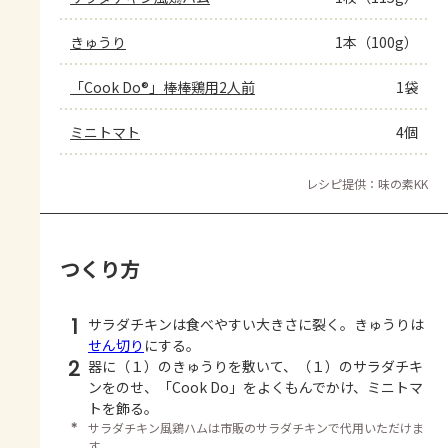
きゅうり
1本（100g）
「Cook Do®」棒棒鶏用2人前
1袋
ミニトマト
4個
レシピ提供：味の素KK
つくり方
1
サラダチキンは食べやすい大きさに裂く。きゅうりは
せん切り
にする。
2
器に（１）のきゅうりを敷いて、（１）のサラダチキ
ンをのせ、「Cook Do」をよくもんでかけ、ミニトマ
トを飾る。
＊
サラダチキン風鶏ハムは市販のサラダチキンで代用いただけま
す。