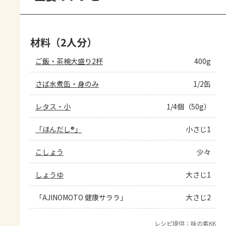
材料（2人分）
ご飯・茶椀大盛り2杯
400g
さば水煮缶・身のみ
1/2缶
レタス・小
1/4個（50g）
「ほんだし®」
小さじ1
こしょう
少々
しょうゆ
大さじ1
「AJINOMOTO 健康サララ」
大さじ2
レシピ提供：味の素KK