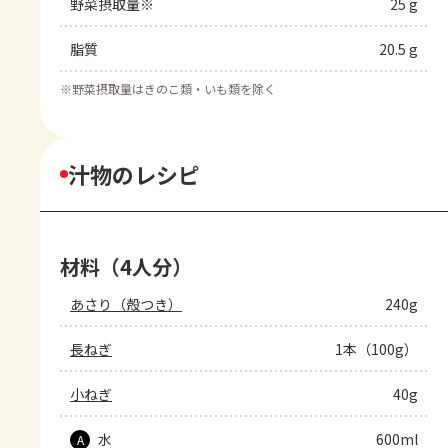
野菜摂取量※
25 g
脂質
20.5 g
※
野菜摂取量はきのこ類・いも類を除く
汁物のレシピ
材料（4人分）
あさり（殻つき）
240g
長ねぎ
1本（100g）
小ねぎ
40g
水
600ml
A