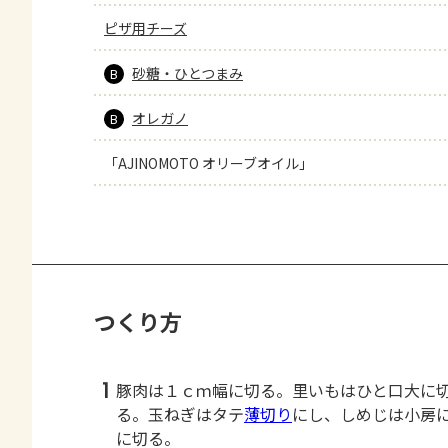
ピザ用チーズ
砂糖・ひとつまみ
B
オレガノ
B
「AJINOMOTO オリーブオイル」
つくり方
1
豚肉は１ｃｍ幅に切る。里いもはひと口大に
る。玉ねぎはタテ
薄切り
にし、しめじは小房
に切る。