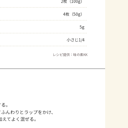
2枚（100g）
4枚（50g）
5g
小さじ1/4
レシピ提供：味の素KK
する。
てふんわりとラップをかけ、
加えてよく混ぜる。