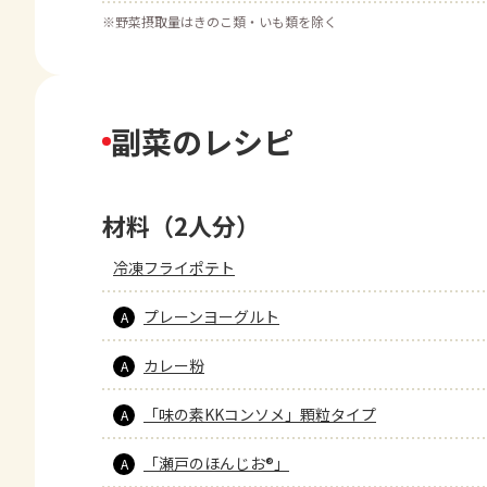
※
野菜摂取量はきのこ類・いも類を除く
副菜のレシピ
材料（2人分）
冷凍フライポテト
プレーンヨーグルト
A
カレー粉
A
「味の素KKコンソメ」顆粒タイプ
A
「瀬戸のほんじお®」
A