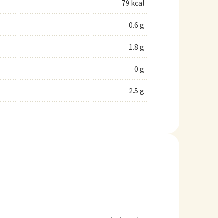
79 kcal
0.6 g
1.8 g
0 g
2.5 g