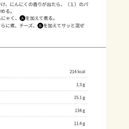
かけ、にんにくの香りが出たら、（１）のパ
炒める。
んにゃく、
を加えて煮る。
Ａ
さらに煮、チーズ、
を加えてサッと混ぜ
Ｂ
214 kcal
1.3 g
15.1 g
134 g
11.4 g