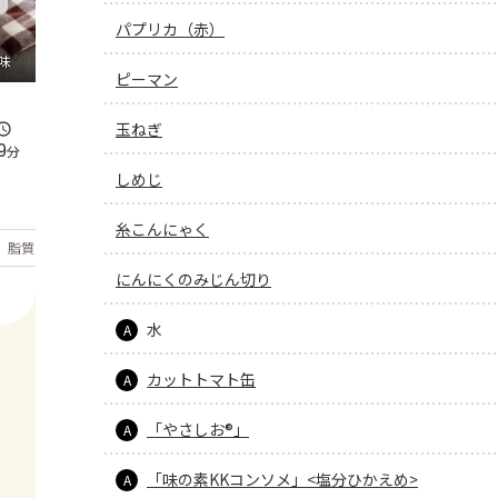
パプリカ（赤）
味
ピーマン
玉ねぎ
9
分
しめじ
糸こんにゃく
もっと見る
脂質
19.7
g
にんにくのみじん切り
水
A
カットトマト缶
A
「やさしお®」
A
「味の素KKコンソメ」<塩分ひかえめ>
A