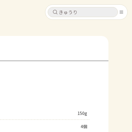
キャンセル
キャンセル
シピ
コンテンツ
ログインするとレシピを保存できます
ログイン
新規登録
レシピ
ホーム
なす
トマト
とうもろこし
ピーマン
みょうが
コンテンツ
レシピ
150g
トーク
4個