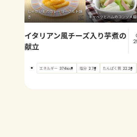
じゃがいものカレーヨーグルト焼
き
キャベツとハムのコンソメ風
イタリアン風チーズ入り芋煮の
2
献立
エネルギー
塩分
たんぱく質
374
2.7
22.2
kcal
g
g