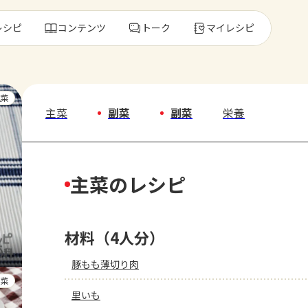
レシピ
コンテンツ
トーク
マイレシピ
レ
主菜
主菜
副菜
副菜
栄養
人気の食材・
主菜のレシピ
きゅうり
ゴーヤ
材料（4人分）
豚もも薄切り肉
副菜
里いも