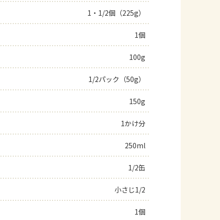
1・1/2個（225g）
よくあるお問い合わせ
1個
お買い物
100g
AJINOMOTO PARK とは
1/2パック（50g）
150g
1かけ分
250ml
1/2缶
小さじ1/2
1個