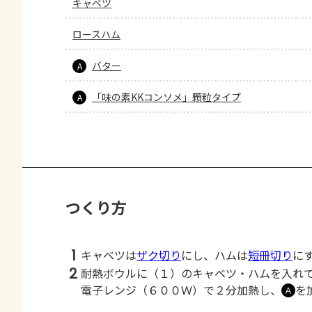
キャベツ
ロースハム
バター
A
「味の素KKコンソメ」顆粒タイプ
A
つくり方
1
キャベツは
ザク切り
にし、ハムは
短冊切り
に
2
耐熱ボウルに（１）のキャベツ・ハムを入れ
電子レンジ（６００Ｗ）で２分加熱し、
を
Ａ