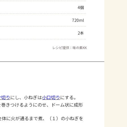
4個
よくあるお問い合わせ
720ml
お買い物
2本
AJINOMOTO PARK とは
レシピ提供：味の素KK
ク切り
にし、小ねぎは
小口切り
にする。
を巻きつけるようにのせ、ドーム状に成形
全体に火が通るまで煮、（１）の小ねぎを