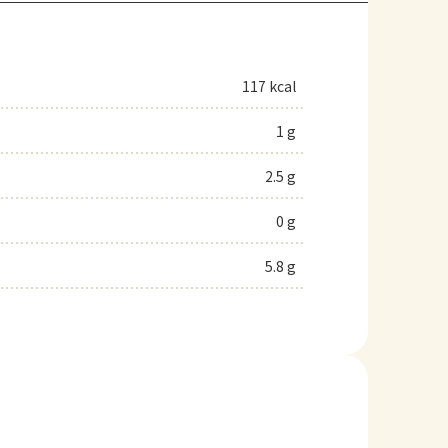
117 kcal
1 g
2.5 g
0 g
5.8 g