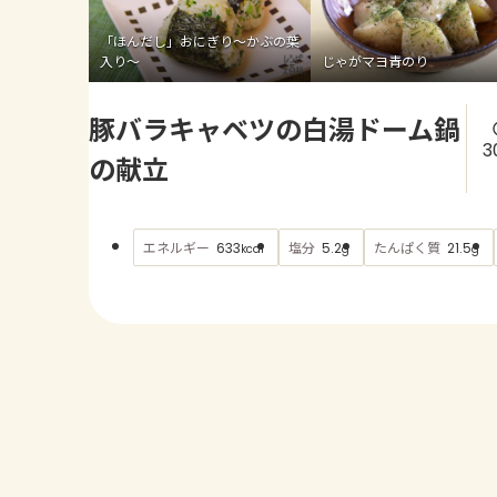
「ほんだし」おにぎり～かぶの葉
入り～
じゃがマヨ青のり
豚バラキャベツの白湯ドーム鍋
3
の献立
エネルギー
塩分
たんぱく質
633
5.2
21.5
kcal
g
g