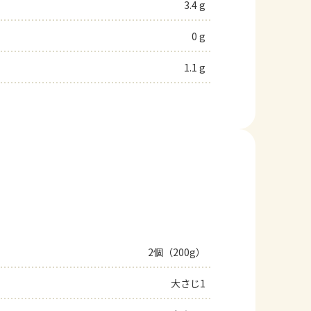
3.4 g
0 g
1.1 g
2個（200g）
大さじ1