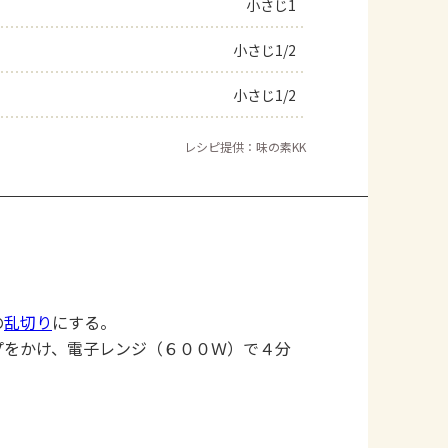
小さじ1
小さじ1/2
小さじ1/2
レシピ提供：味の素KK
の
乱切り
にする。
プをかけ、電子レンジ（６００Ｗ）で４分