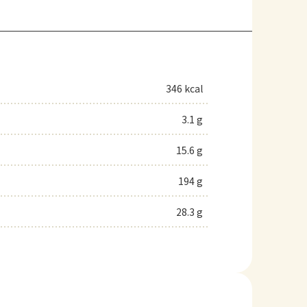
346 kcal
3.1 g
15.6 g
194 g
28.3 g