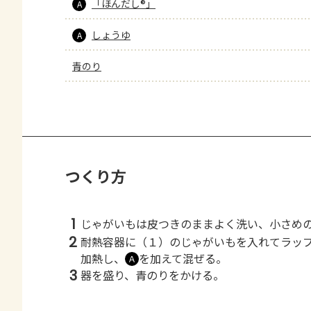
「ほんだし®」
A
しょうゆ
A
青のり
つくり方
1
じゃがいもは皮つきのままよく洗い、小さめ
2
耐熱容器に（１）のじゃがいもを入れてラッ
加熱し、
を加えて混ぜる。
Ａ
3
器を盛り、青のりをかける。