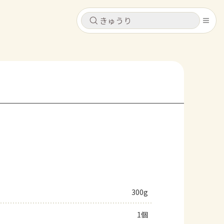
キャンセル
キャンセル
シピ
コンテンツ
ログインするとレシピを保存できます
ログイン
新規登録
レシピ
ホーム
なす
トマト
とうもろこし
ピーマン
みょうが
コンテンツ
レシピ
300g
トーク
1個