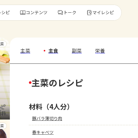
レシピ
コンテンツ
トーク
マイレシピ
レ
主菜
主菜
主食
副菜
栄養
人気の食材・
主菜のレシピ
きゅうり
ゴーヤ
材料（4人分）
豚バラ薄切り肉
副菜
春キャベツ