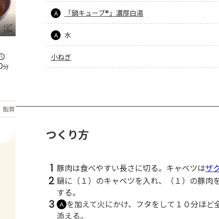
「鍋キューブ®」濃厚白湯
A
水
A
小ねぎ
0
分
もっと見る
脂質
35.2
g
つくり方
1
豚肉は食べやすい長さに切る。キャベツは
ザ
2
鍋に（１）のキャベツを入れ、（１）の豚肉
する。
3
を加えて火にかけ、フタをして１０分ほど
Ａ
添える。