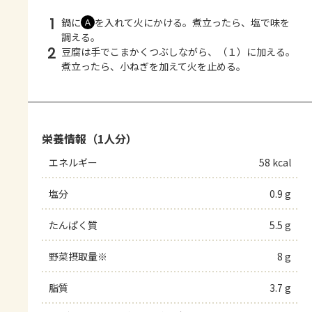
1
鍋に
を入れて火にかける。煮立ったら、塩で味を
Ａ
調える。
2
豆腐は手でこまかくつぶしながら、（１）に加える。
煮立ったら、小ねぎを加えて火を止める。
栄養情報（1人分）
エネルギー
58 kcal
塩分
0.9 g
たんぱく質
5.5 g
野菜摂取量※
8 g
脂質
3.7 g