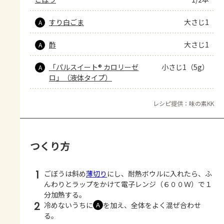
すり白ごま
大さじ1
A
酢
大さじ1
A
「パルスイート® カロリーゼ
小さじ1（5g）
A
ロ」（液体タイプ）
レシピ提供：味の素KK
つくり方
1
ごぼうは斜め
薄切り
にし、耐熱ボウルに入れたら、ふ
んわりとラップをかけて電子レンジ（６００Ｗ）で１
分加熱する。
2
冷めないうちに
を加え、全体をよく混ぜ合わせ
Ａ
る。