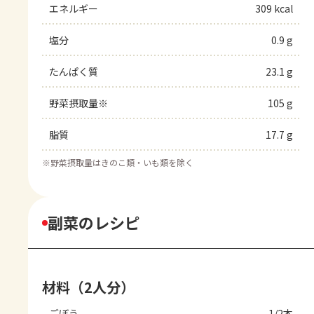
エネルギー
309 kcal
塩分
0.9 g
たんぱく質
23.1 g
野菜摂取量※
105 g
脂質
17.7 g
※
野菜摂取量はきのこ類・いも類を除く
副菜のレシピ
材料（2人分）
ごぼう
1/2本