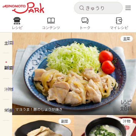
キャンセル
キャンセル
レシピ
コンテンツ
トーク
マイレシピ
レシピ
コンテンツ
ログインするとレシピを保存できます
主菜
ログイン
新規登録
主菜
人気の食材・レシピ
副菜
ホーム
きゅうり
なす
トマト
とうもろこし
ピーマン
みょうが
ゴーヤ
コンテンツ
汁物
レシピ
マヨうま！豚のしょうが焼き
栄養
トーク
副菜
汁物