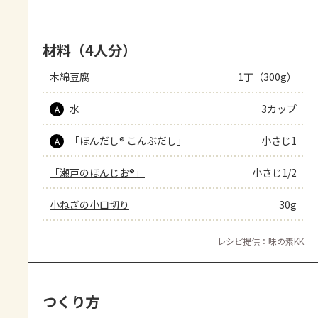
材料（4人分）
木綿豆腐
1丁（300g）
水
3カップ
A
「ほんだし® こんぶだし」
小さじ1
A
「瀬戸のほんじお®」
小さじ1/2
小ねぎの小口切り
30g
レシピ提供：味の素KK
つくり方