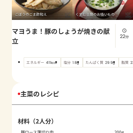
よくあるお問い合わせ
ごぼうのごま酢和え
くずし豆腐のお吸いもの
お買い物
マヨうま！豚のしょうが焼きの献
AJINOMOTO PARK とは
22
分
立
エネルギー
塩分
たんぱく質
脂質
411
1.8
29.9
2
kcal
g
g
主菜のレシピ
材料（2人分）
豚ロース薄切り肉
200g