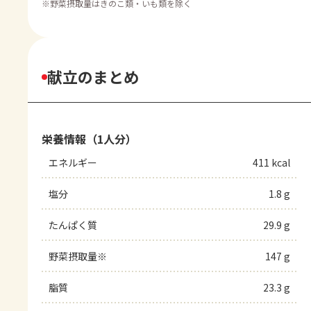
※
野菜摂取量はきのこ類・いも類を除く
献立のまとめ
栄養情報（1人分）
エネルギー
411 kcal
塩分
1.8 g
たんぱく質
29.9 g
野菜摂取量※
147 g
脂質
23.3 g