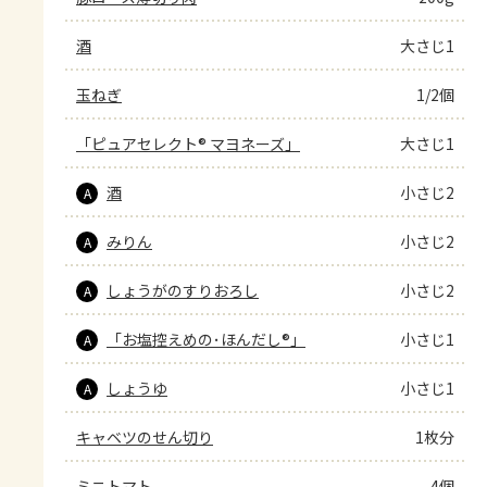
酒
大さじ1
玉ねぎ
1/2個
「ピュアセレクト® マヨネーズ」
大さじ1
酒
小さじ2
A
みりん
小さじ2
A
しょうがのすりおろし
小さじ2
A
「お塩控えめの･ほんだし®」
小さじ1
A
しょうゆ
小さじ1
A
キャベツのせん切り
1枚分
ミニトマト
4個