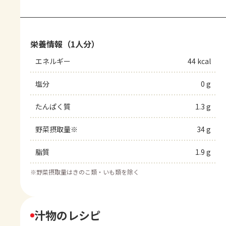
栄養情報（1人分）
エネルギー
44 kcal
塩分
0 g
たんぱく質
1.3 g
野菜摂取量※
34 g
脂質
1.9 g
※
野菜摂取量はきのこ類・いも類を除く
汁物のレシピ