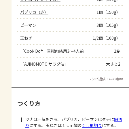
パプリカ（赤）
1個（150g）
ピーマン
3個（105g）
玉ねぎ
1/2個（100g）
「Cook Do®」青椒肉絲用3～4人前
1箱
「AJINOMOTO サラダ油」
大さじ2
レシピ提供：味の素KK
つくり方
1
ツナは汁気をきる。パプリカ、ピーマンはタテに
細切
り
にする。玉ねぎは１ｃｍ幅の
くし形切り
にする。