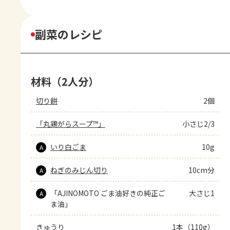
副菜のレシピ
材料（2人分）
切り餅
2個
「丸鶏がらスープ™」
小さじ2/3
いり白ごま
10g
A
ねぎのみじん切り
10cm分
A
「AJINOMOTO ごま油好きの純正ご
大さじ1
A
ま油」
きゅうり
1本（110g）