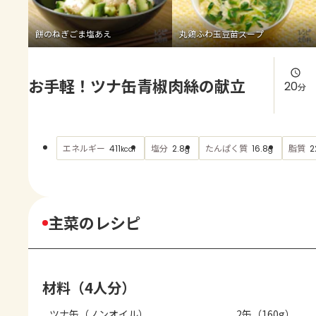
よくあるお問い合わせ
餅のねぎごま塩あえ
丸鶏ふわ玉豆苗スープ
お買い物
お手軽！ツナ缶青椒肉絲の献立
AJINOMOTO PARK とは
20
分
エネルギー
塩分
たんぱく質
脂質
411
2.8
16.8
2
kcal
g
g
主菜のレシピ
材料（4人分）
ツナ缶（ノンオイル）
2缶（160g）