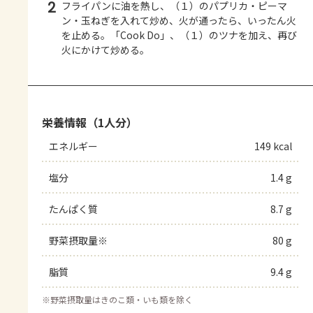
2
フライパンに油を熱し、（１）のパプリカ・ピーマ
ン・玉ねぎを入れて炒め、火が通ったら、いったん火
を止める。「Cook Do」、（１）のツナを加え、再び
火にかけて炒める。
栄養情報（1人分）
エネルギー
149 kcal
塩分
1.4 g
たんぱく質
8.7 g
野菜摂取量※
80 g
脂質
9.4 g
※
野菜摂取量はきのこ類・いも類を除く