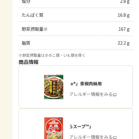
塩分
2.8 g
たんぱく質
16.8 g
野菜摂取量※
167 g
脂質
22.2 g
※
野菜摂取量はきのこ類・いも類を除く
商品情報
「Cook Do®」青椒肉絲用
商品・アレルギー情報をみる
「丸鶏がらスープ™」
商品・アレルギー情報をみる