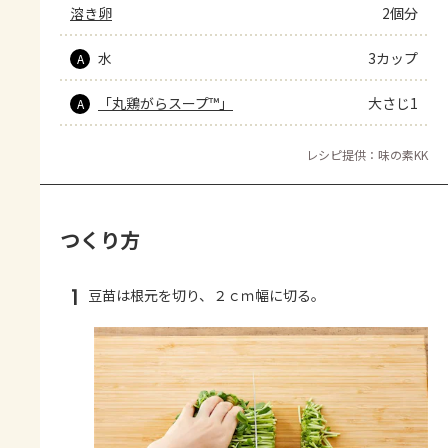
溶き卵
2個分
水
3カップ
A
「丸鶏がらスープ™」
大さじ1
A
レシピ提供：味の素KK
つくり方
1
豆苗は根元を切り、２ｃｍ幅に切る。