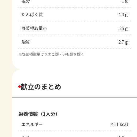
塩分
1 g
たんぱく質
4.3 g
野菜摂取量※
25 g
脂質
2.7 g
※
野菜摂取量はきのこ類・いも類を除く
献立のまとめ
栄養情報（1人分）
エネルギー
411 kcal