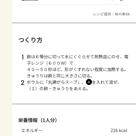
レシピ提供：味の素KK
つくり方
1
餅は６等分に切って水にくぐらせて耐熱皿にのせ、電
子レンジ（６００Ｗ）で
４０～５０秒ほど、形がくずれない程度に加熱する。
きゅうりは餅と同じ大きさに切る。
2
ボウルに「丸鶏がらスープ」、
を入れて混ぜ、
Ａ
（１）の餅・きゅうりをあえる。
栄養情報（1人分）
エネルギー
216 kcal