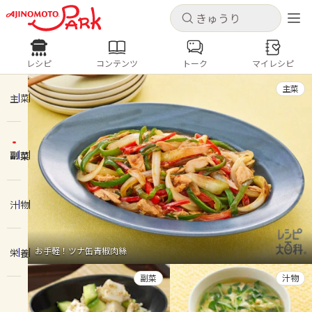
キャンセル
キャンセル
レシピ
コンテンツ
トーク
マイレシピ
レシピ
コンテンツ
ログインするとレシピを保存できます
主菜
ログイン
新規登録
主菜
人気の食材・レシピ
副菜
ホーム
きゅうり
なす
トマト
とうもろこし
ピーマン
みょうが
ゴーヤ
コンテンツ
汁物
レシピ
お手軽！ツナ缶青椒肉絲
栄養
トーク
副菜
汁物