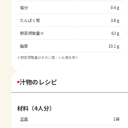
塩分
0.4 g
たんぱく質
3.8 g
野菜摂取量※
62 g
脂質
10.1 g
※
野菜摂取量はきのこ類・いも類を除く
汁物のレシピ
材料（4人分）
豆苗
1袋