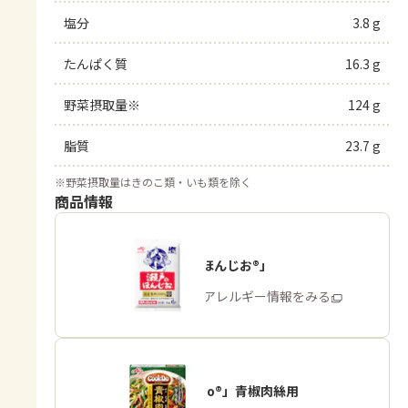
塩分
3.8 g
たんぱく質
16.3 g
野菜摂取量※
124 g
脂質
23.7 g
※
野菜摂取量はきのこ類・いも類を除く
商品情報
「瀬戸のほんじお®」
商品・アレルギー情報をみる
「Cook Do®」青椒肉絲用