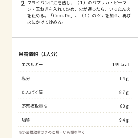
2
フライパンに油を熱し、（１）のパプリカ・ピーマ
ン・玉ねぎを入れて炒め、火が通ったら、いったん火
を止める。「Cook Do」、（１）のツナを加え、再び
火にかけて炒める。
栄養情報（1人分）
エネルギー
149 kcal
塩分
1.4 g
たんぱく質
8.7 g
野菜摂取量※
80 g
脂質
9.4 g
※
野菜摂取量はきのこ類・いも類を除く