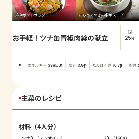
よくあるお問い合わせ
麻辣ポテトサラダ
にらとえのきの中華スープ
お買い物
お手軽！ツナ缶青椒肉絲の献立
AJINOMOTO PARK とは
25
分
エネルギー
塩分
たんぱく質
脂質
398
3.8
16.3
kcal
g
g
主菜のレシピ
材料（4人分）
ツナ缶（ノンオイル）
2缶（160g）