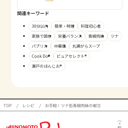
関連キーワード
30分以内
簡単・時短
料理初心者
家族で囲む
栄養バランス
青椒肉絲
ツナ
パプリカ
中華風
丸鶏がらスープ
Cook Do®
ピュアセレクト®
瀬戸のほんじお®
TOP
レシピ
お手軽！ツナ缶青椒肉絲の献立