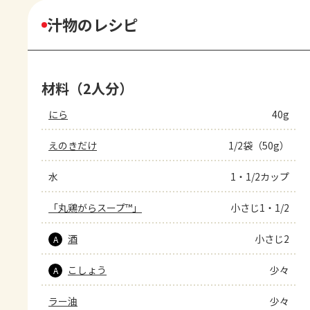
汁物のレシピ
材料（2人分）
にら
40g
えのきだけ
1/2袋（50g）
水
1・1/2カップ
「丸鶏がらスープ™」
小さじ1・1/2
酒
小さじ2
A
こしょう
少々
A
ラー油
少々