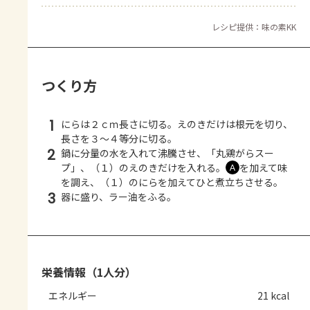
レシピ提供：味の素KK
つくり方
1
にらは２ｃｍ長さに切る。えのきだけは根元を切り、
長さを３～４等分に切る。
2
鍋に分量の水を入れて沸騰させ、「丸鶏がらスー
プ」、（１）のえのきだけを入れる。
を加えて味
Ａ
を調え、（１）のにらを加えてひと煮立ちさせる。
3
器に盛り、ラー油をふる。
栄養情報（1人分）
エネルギー
21 kcal