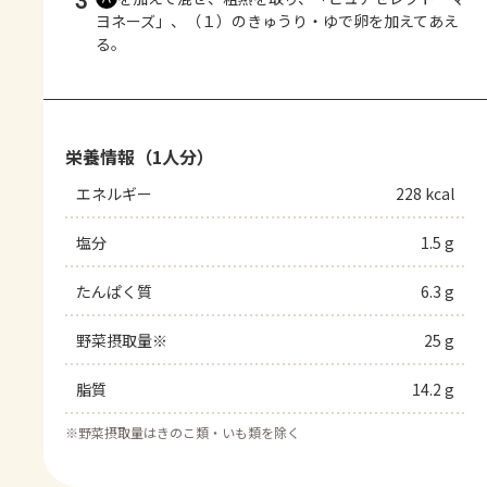
3
ヨネーズ」、（１）のきゅうり・ゆで卵を加えてあえ
る。
栄養情報（1人分）
エネルギー
228 kcal
塩分
1.5 g
たんぱく質
6.3 g
野菜摂取量※
25 g
脂質
14.2 g
※
野菜摂取量はきのこ類・いも類を除く