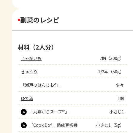
副菜のレシピ
材料（2人分）
じゃがいも
2個（300g）
きゅうり
1/2本（50g）
「瀬戸のほんじお®」
少々
ゆで卵
1個
「丸鶏がらスープ™」
小さじ1
A
「Cook Do®」熟成豆板醤
小さじ1（5g）
A