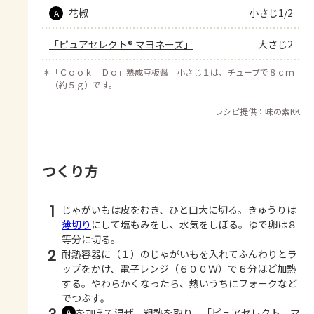
花椒
小さじ1/2
A
「ピュアセレクト® マヨネーズ」
大さじ2
＊
「Ｃｏｏｋ Ｄｏ」熟成豆板醤 小さじ１は、チューブで８ｃｍ
（約５ｇ）です。
レシピ提供：味の素KK
つくり方
1
じゃがいもは皮をむき、ひと口大に切る。きゅうりは
薄切り
にして塩もみをし、水気をしぼる。ゆで卵は８
等分に切る。
2
耐熱容器に（１）のじゃがいもを入れてふんわりとラ
ップをかけ、電子レンジ（６００Ｗ）で６分ほど加熱
する。やわらかくなったら、熱いうちにフォークなど
でつぶす。
を加えて混ぜ、粗熱を取り、「ピュアセレクト マ
Ａ