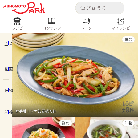
キャンセル
キャンセル
レシピ
コンテンツ
トーク
マイレシピ
レシピ
コンテンツ
ログインするとレシピを保存できます
主菜
ログイン
新規登録
主菜
人気の食材・レシピ
副菜
ホーム
きゅうり
なす
トマト
とうもろこし
ピーマン
みょうが
ゴーヤ
コンテンツ
汁物
レシピ
お手軽！ツナ缶青椒肉絲
栄養
トーク
副菜
汁物