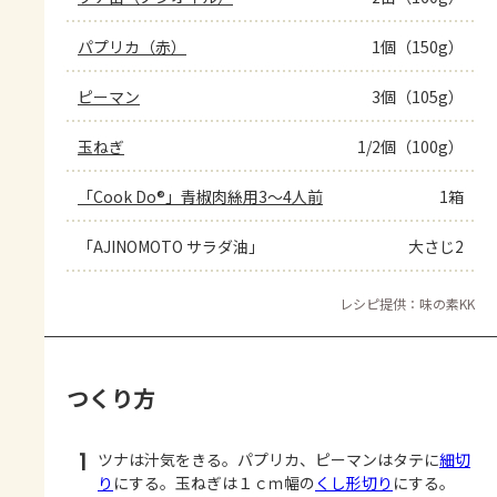
パプリカ（赤）
1個（150g）
ピーマン
3個（105g）
玉ねぎ
1/2個（100g）
「Cook Do®」青椒肉絲用3～4人前
1箱
「AJINOMOTO サラダ油」
大さじ2
レシピ提供：味の素KK
つくり方
1
ツナは汁気をきる。パプリカ、ピーマンはタテに
細切
り
にする。玉ねぎは１ｃｍ幅の
くし形切り
にする。