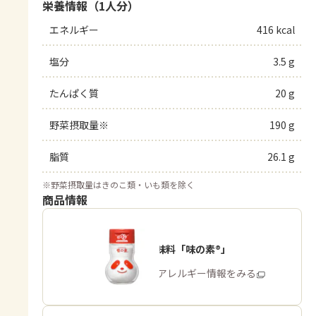
栄養情報（1人分）
エネルギー
416 kcal
塩分
3.5 g
たんぱく質
20 g
野菜摂取量※
190 g
脂質
26.1 g
※
野菜摂取量はきのこ類・いも類を除く
商品情報
うま味調味料「味の素®」
商品・アレルギー情報をみる