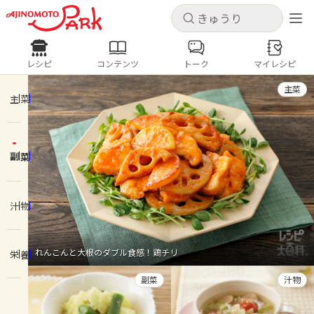
キャンセル
キャンセル
レシピ
コンテンツ
トーク
マイレシピ
レシピ
コンテンツ
ログインするとレシピを保存できます
主菜
ログイン
新規登録
主菜
人気の食材・レシピ
副菜
ホーム
きゅうり
なす
トマト
とうもろこし
ピーマン
みょうが
ゴーヤ
コンテンツ
汁物
レシピ
れんこんと大根のダブル食感！鶏チリ
栄養
トーク
副菜
汁物