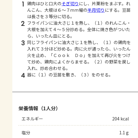
1
鶏肉はひと口大の
そぎ切り
にし、片栗粉をまぶす。れ
んこん、大根は６～７ｍｍ幅の
半月切り
にする。豆苗
は長さを３等分に切る。
2
フライパンに油大さじ１を熱し、（１）のれんこん・
大根を加えて４～５分炒める。全体に焼き色がついた
ら、いったん皿にとる。
3
同じフライパンに油大さじ１を熱し、（１）の鶏肉を
入れて３分ほど炒める。肉に火が通ったら、いったん
火を止め、「Ｃｏｏｋ Ｄｏ」を加えて再び火をつけ
て炒め、鶏肉によくからませる。（２）の野菜を戻し
入れ、炒め合わせる。
4
器に（１）の豆苗を敷き、（３）をのせる。
栄養情報（1人分）
エネルギー
204 kcal
塩分
1.1 g