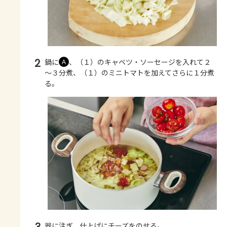
2
鍋に
、（１）のキャベツ・ソーセージを入れて２
Ａ
～３分煮、（１）のミニトマトを加えてさらに１分煮
る。
3
器に注ぎ、仕上げにチーズをのせる。