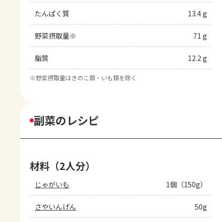
たんぱく質
13.4 g
野菜摂取量※
71 g
脂質
12.2 g
※
野菜摂取量はきのこ類・いも類を除く
副菜のレシピ
材料（2人分）
じゃがいも
1個（150g）
さやいんげん
50g