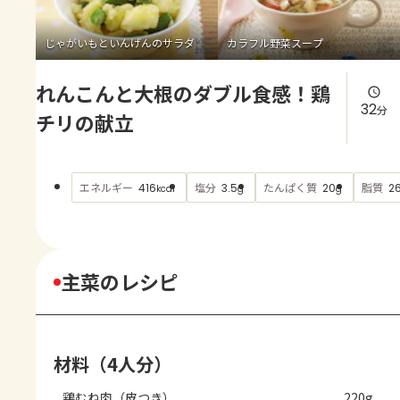
よくあるお問い合わせ
じゃがいもといんげんのサラダ
カラフル野菜スープ
お買い物
れんこんと大根のダブル食感！鶏
AJINOMOTO PARK とは
32
分
チリの献立
エネルギー
塩分
たんぱく質
脂質
416
3.5
20
26
kcal
g
g
主菜のレシピ
材料（4人分）
鶏むね肉（皮つき）
220g