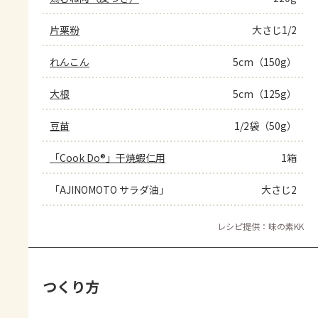
片栗粉
大さじ1/2
れんこん
5cm（150g）
大根
5cm（125g）
豆苗
1/2袋（50g）
「Cook Do®」干焼蝦仁用
1箱
「AJINOMOTO サラダ油」
大さじ2
レシピ提供：味の素KK
つくり方