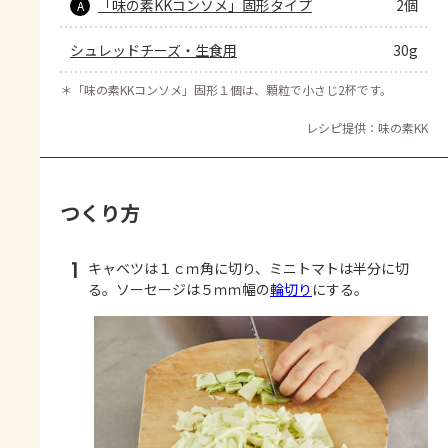
「味の素KKコンソメ」固形タイプ
2個
A
シュレッドチーズ・生食用
30g
＊
「味の素KKコンソメ」固形１個は、顆粒で小さじ2杯です。
レシピ提供：味の素KK
つくり方
1
キャベツは１ｃｍ角に切り、ミニトマトは半分に切
る。ソーセージは５ｍｍ幅の
輪切り
にする。