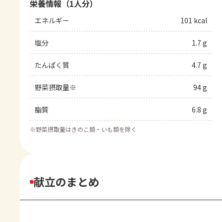
栄養情報（1人分）
エネルギー
101 kcal
塩分
1.7 g
たんぱく質
4.7 g
野菜摂取量※
94 g
脂質
6.8 g
※
野菜摂取量はきのこ類・いも類を除く
献立のまとめ