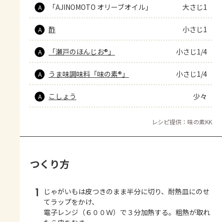
「AJINOMOTO オリーブオイル」
大さじ1
A
酢
小さじ1
A
「瀬戸のほんじお®」
小さじ1/4
A
うま味調味料「味の素®」
小さじ1/4
A
こしょう
少々
A
レシピ提供：味の素KK
つくり方
1
じゃがいもは皮つきのまま半分に切り、耐熱皿にのせ
てラップをかけ、
電子レンジ（６００Ｗ）で３分加熱する。粗熱が取れ