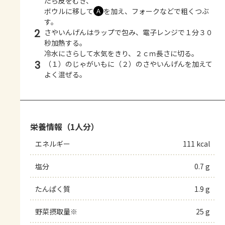
たら皮をむき、
ボウルに移して
を加え、フォークなどで粗くつぶ
Ａ
す。
2
さやいんげんはラップで包み、電子レンジで１分３０
秒加熱する。
冷水にさらして水気をきり、２ｃｍ長さに切る。
3
（１）のじゃがいもに（２）のさやいんげんを加えて
よく混ぜる。
栄養情報（1人分）
エネルギー
111 kcal
塩分
0.7 g
たんぱく質
1.9 g
野菜摂取量※
25 g