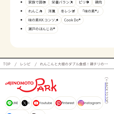
家族で囲む
栄養バランス
ピリ辛
鶏肉
れんこん
洋風
冬レシピ
「味の素®」
味の素KK コンソメ
Cook Do®
瀬戸のほんじお®
TOP
レシピ
れんこんと大根のダブル食感！鶏チリの献立
BACK TO TOP
LINE
X
Youtube
Pinterest
Instagram