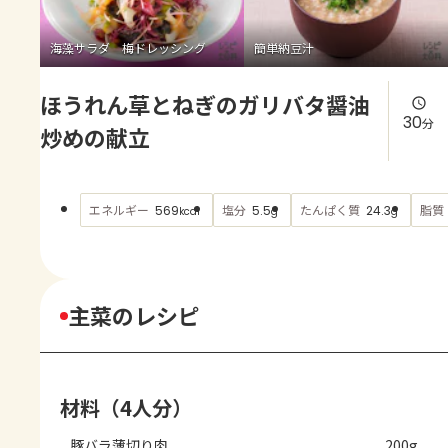
よくあるお問い合わせ
海藻サラダ 梅ドレッシング
簡単納豆汁
お買い物
ほうれん草とねぎのガリバタ醤油
AJINOMOTO PARK とは
30
分
炒めの献立
エネルギー
塩分
たんぱく質
脂質
569
5.5
24.3
kcal
g
g
主菜のレシピ
材料（4人分）
豚バラ薄切り肉
200g