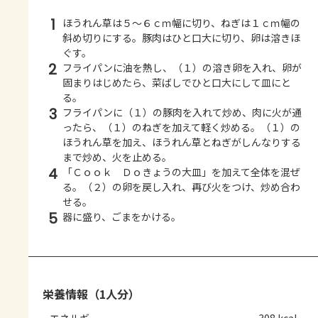
1
ほうれん草は５～６ｃｍ幅に切り、ねぎは１ｃｍ幅の
斜め切りにする。豚肉はひと口大に切り、卵は溶きほ
ぐす。
2
フライパンに油を熱し、（１）の溶き卵を入れ、卵が
固まりはじめたら、菜ばしでひと口大にして皿にと
る。
3
フライパンに（１）の豚肉を入れて炒め、肉に火が通
ったら、（１）のねぎを加えて軽く炒める。（１）の
ほうれん草を加え、ほうれん草とねぎがしんなりする
まで炒め、火を止める。
4
「Ｃｏｏｋ Ｄｏきょうの大皿」を加えて全体を混ぜ
る。（２）の卵を戻し入れ、再び火をつけ、炒め合わ
せる。
5
器に盛り、ごまをかける。
栄養情報（1人分）