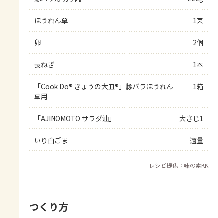
ほうれん草
1束
卵
2個
長ねぎ
1本
「Cook Do® きょうの大皿®」豚バラほうれん
1箱
草用
「AJINOMOTO サラダ油」
大さじ1
いり白ごま
適量
レシピ提供：味の素KK
つくり方