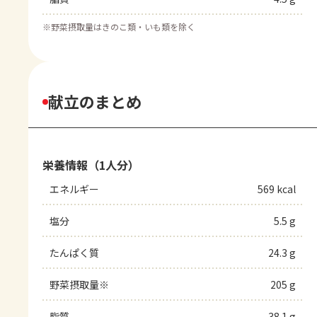
※
野菜摂取量はきのこ類・いも類を除く
献立のまとめ
栄養情報（1人分）
エネルギー
569 kcal
塩分
5.5 g
たんぱく質
24.3 g
野菜摂取量※
205 g
脂質
38.1 g