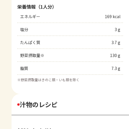
栄養情報（1人分）
エネルギー
169 kcal
塩分
3 g
たんぱく質
3.7 g
野菜摂取量※
130 g
脂質
7.3 g
※
野菜摂取量はきのこ類・いも類を除く
汁物のレシピ