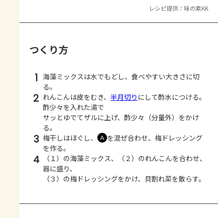
レシピ提供：味の素KK
つくり方
1
海藻ミックスは水でもどし、食べやすい大きさに切
る。
2
れんこんは皮をむき、
半月切り
にして酢水につける。
酢少々を入れた湯で
サッとゆでてザルに上げ、酢少々（分量外）をかけ
る。
3
梅干しはほぐし、
を混ぜ合わせ、梅ドレッシング
Ａ
を作る。
4
（１）の海藻ミックス、（２）のれんこんを合わせ、
器に盛り、
（３）の梅ドレッシングをかけ、貝割れ菜を散らす。