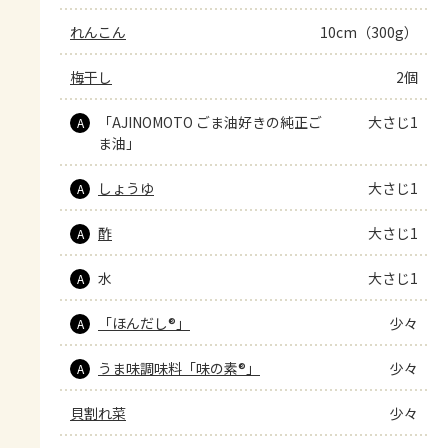
れんこん
10cm（300g）
梅干し
2個
「AJINOMOTO ごま油好きの純正ご
大さじ1
A
ま油」
しょうゆ
大さじ1
A
酢
大さじ1
A
水
大さじ1
A
「ほんだし®」
少々
A
うま味調味料「味の素®」
少々
A
貝割れ菜
少々