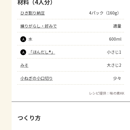
材料（4人分）
ひき割り納豆
4パック（160g）
練りがらし・好みで
適量
水
600ml
A
「ほんだし®」
小さじ1
A
みそ
大さじ2
小ねぎの小口切り
少々
レシピ提供：味の素KK
つくり方