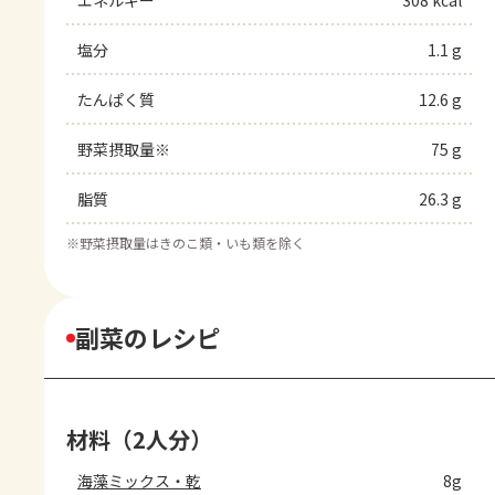
エネルギー
308 kcal
塩分
1.1 g
たんぱく質
12.6 g
野菜摂取量※
75 g
脂質
26.3 g
※
野菜摂取量はきのこ類・いも類を除く
副菜のレシピ
材料（2人分）
海藻ミックス・乾
8g