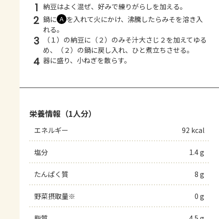
1
納豆はよく混ぜ、好みで練りがらしを加える。
2
鍋に
を入れて火にかけ、沸騰したらみそを溶き入
Ａ
れる。
3
（１）の納豆に（２）のみそ汁大さじ２を加えてゆる
め、（２）の鍋に戻し入れ、ひと煮立ちさせる。
4
器に盛り、小ねぎを散らす。
栄養情報（1人分）
エネルギー
92 kcal
塩分
1.4 g
たんぱく質
8 g
野菜摂取量※
0 g
脂質
4.5 g