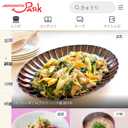
キャンセル
キャンセル
レシピ
コンテンツ
トーク
マイレシピ
レシピ
コンテンツ
ログインするとレシピを保存できます
主菜
ログイン
新規登録
主菜
人気の食材・レシピ
副菜
ホーム
きゅうり
なす
トマト
とうもろこし
ピーマン
みょうが
ゴーヤ
コンテンツ
汁物
レシピ
ほうれん草とねぎのガリバタ醤油炒め
栄養
トーク
副菜
汁物