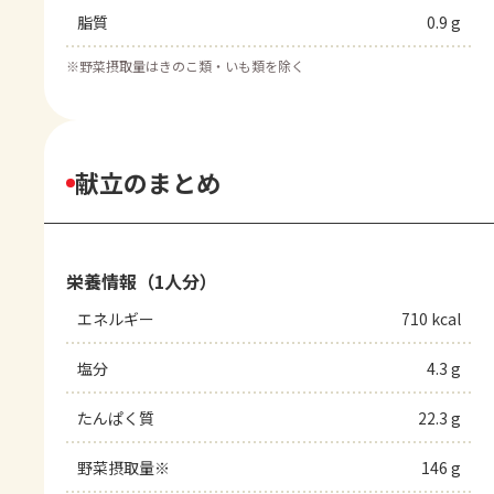
脂質
0.9 g
※
野菜摂取量はきのこ類・いも類を除く
献立のまとめ
栄養情報（1人分）
エネルギー
710 kcal
塩分
4.3 g
たんぱく質
22.3 g
野菜摂取量※
146 g