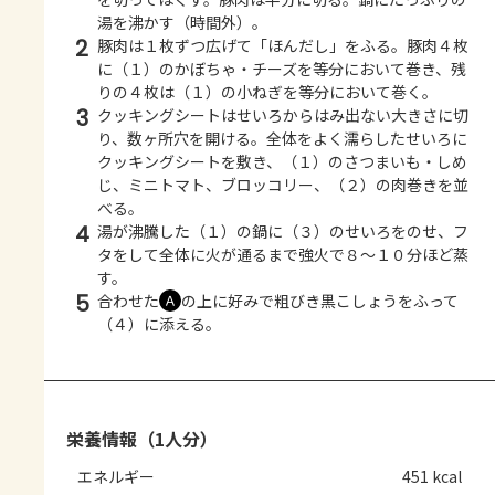
湯を沸かす（時間外）。
2
豚肉は１枚ずつ広げて「ほんだし」をふる。豚肉４枚
に（１）のかぼちゃ・チーズを等分において巻き、残
りの４枚は（１）の小ねぎを等分において巻く。
3
クッキングシートはせいろからはみ出ない大きさに切
り、数ヶ所穴を開ける。全体をよく濡らしたせいろに
クッキングシートを敷き、（１）のさつまいも・しめ
じ、ミニトマト、ブロッコリー、（２）の肉巻きを並
べる。
4
湯が沸騰した（１）の鍋に（３）のせいろをのせ、フ
タをして全体に火が通るまで強火で８～１０分ほど蒸
す。
5
合わせた
の上に好みで粗びき黒こしょうをふって
Ａ
（４）に添える。
栄養情報（1人分）
エネルギー
451 kcal