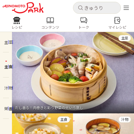
キャンセル
キャンセル
レシピ
コンテンツ
トーク
マイレシピ
レシピ
コンテンツ
ログインするとレシピを保存できます
主菜
ログイン
新規登録
主菜
人気の食材・レシピ
主食
ホーム
きゅうり
なす
トマト
とうもろこし
ピーマン
みょうが
ゴーヤ
コンテンツ
汁物
レシピ
だし香る！肉巻きと彩り野菜のせいろ蒸し
栄養
トーク
主食
汁物