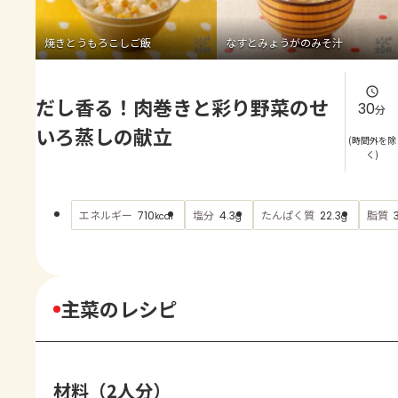
よくあるお問い合わせ
焼きとうもろこしご飯
なすとみょうがのみそ汁
お買い物
だし香る！肉巻きと彩り野菜のせ
AJINOMOTO PARK とは
30
分
いろ蒸しの献立
(時間外を除
く)
エネルギー
塩分
たんぱく質
脂質
710
4.3
22.3
kcal
g
g
主菜のレシピ
材料（2人分）