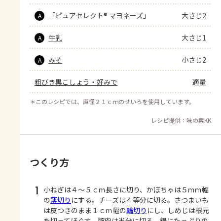
「ピュアセレクト® マヨネーズ」
大さじ2
A
牛乳
大さじ1
A
みそ
小さじ2
A
粗びき黒こしょう・好みで
適量
＊
このレシピでは、直径２１ｃｍのせいろを使用しています。
レシピ提供：味の素KK
つくり方
1
小ねぎは４～５ｃｍ長さに切り、かぼちゃは５ｍｍ幅
の
薄切り
にする。チーズは４等分に切る。さつまいも
は皮つきのまま１ｃｍ幅の
輪切り
にし、しめじは根元
を切ってほぐす。豚肉は半分に切る。鍋にたっぷりの