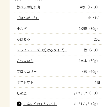
豚バラ薄切り肉
4枚（120g）
「ほんだし®」
小さじ1
小ねぎ
1/2束（30g）
かぼちゃ
25g
スライスチーズ（溶けるタイプ）
1枚（20g）
さつまいも
1/4本（60g）
ブロッコリー
4房（60g）
ミニトマト
4個
しめじ
1/2パック（50g）
にんにくのすりおろし
小さじ1/2（2g）
A