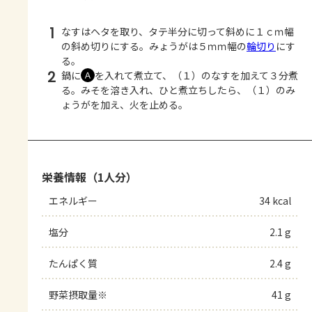
1
なすはヘタを取り、タテ半分に切って斜めに１ｃｍ幅
の斜め切りにする。みょうがは５ｍｍ幅の
輪切り
にす
る。
2
鍋に
を入れて煮立て、（１）のなすを加えて３分煮
Ａ
る。みそを溶き入れ、ひと煮立ちしたら、（１）のみ
ょうがを加え、火を止める。
栄養情報（1人分）
エネルギー
34 kcal
塩分
2.1 g
たんぱく質
2.4 g
野菜摂取量※
41 g