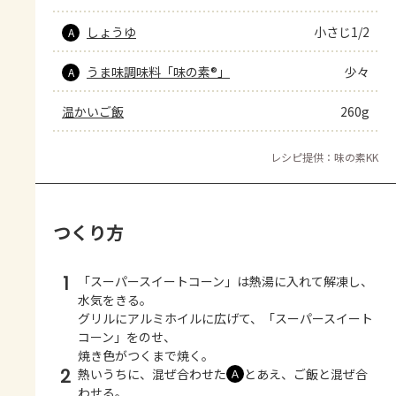
しょうゆ
小さじ1/2
A
うま味調味料「味の素®」
少々
A
温かいご飯
260g
レシピ提供：味の素KK
つくり方
1
「スーパースイートコーン」は熱湯に入れて解凍し、
水気をきる。
グリルにアルミホイルに広げて、「スーパースイート
コーン」をのせ、
焼き色がつくまで焼く。
2
熱いうちに、混ぜ合わせた
とあえ、ご飯と混ぜ合
Ａ
わせる。