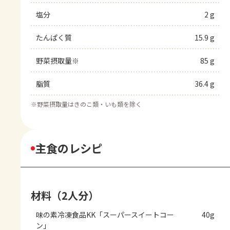
塩分
2 g
たんぱく質
15.9 g
野菜摂取量※
85 g
脂質
36.4 g
※
野菜摂取量はきのこ類・いも類を除く
主食のレシピ
材料（2人分）
味の素冷凍食品KK「スーパースイートコー
40g
ン」