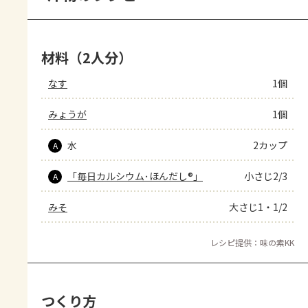
材料（2人分）
なす
1個
みょうが
1個
水
2カップ
A
「毎日カルシウム･ほんだし®」
小さじ2/3
A
みそ
大さじ1・1/2
レシピ提供：味の素KK
つくり方