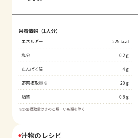
栄養情報（1人分）
エネルギー
225 kcal
塩分
0.2 g
たんぱく質
4 g
野菜摂取量※
20 g
脂質
0.8 g
※
野菜摂取量はきのこ類・いも類を除く
汁物のレシピ