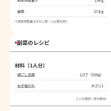
野菜摂取量※
134 g
脂質
27.8 g
※
野菜摂取量はきのこ類・いも類を除く
副菜のレシピ
材料（1人分）
絹ごし豆腐
1/2丁（150g）
ねぎ塩だれ
大さじ1
レシピ提供：味の素KK