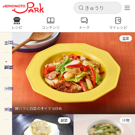
キャンセル
キャンセル
レシピ
コンテンツ
トーク
マイレシピ
レシピ
コンテンツ
ログインするとレシピを保存できます
主菜
ログイン
新規登録
主菜
人気の食材・レシピ
副菜
ホーム
きゅうり
なす
トマト
とうもろこし
ピーマン
みょうが
ゴーヤ
コンテンツ
汁物
レシピ
豚バラと白菜のオイマヨ炒め
栄養
トーク
副菜
汁物