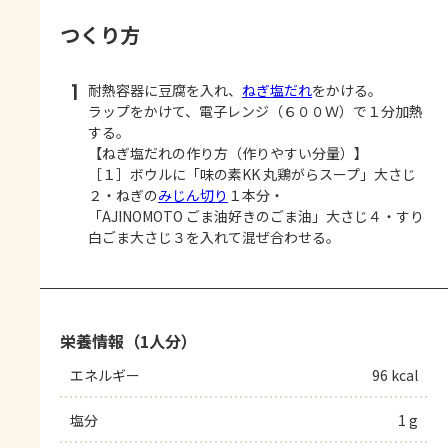
つくり方
1
耐熱容器に豆腐を入れ、
ねぎ塩だれ
をかける。
ラップをかけて、電子レンジ（６００Ｗ）で１分加熱
する。
【ねぎ塩だれの作り方（作りやすい分量）】
［１］ボウルに「味の素KK 丸鶏がらスープ」大さじ
２・ねぎの
みじん切り
１本分・
「AJINOMOTO ごま油好きのごま油」大さじ４・すり
白ごま大さじ３を入れて混ぜ合わせる。
栄養情報（1人分）
エネルギー
96 kcal
塩分
1 g