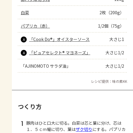
白菜
2枚（200g）
パプリカ（赤）
1/2個（75g）
「Cook Do®」オイスターソース
大さじ1
A
「ピュアセレクト® マヨネーズ」
大さじ1/2
A
「AJINOMOTO サラダ油」
大さじ1/2
レシピ提供：味の素KK
つくり方
1
豚肉はひと口大に切る。白菜は芯と葉に分け、芯は
１．５ｃｍ幅に切り、葉は
ザク切り
にする。パプリカ