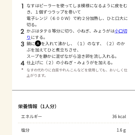
1
なすはピーラーを使ってしま模様になるように皮をむ
き、１個ずつラップを巻いて
電子レンジ（６００Ｗ）で約２分加熱し、ひと口大に
切る。
2
かぶはタテ８等分に切り、小ねぎ、みょうがは
小口切
り
にする。
3
鍋に
を入れて沸かし、（１）のなす、（２）のか
Ａ
ぶを加えてひと煮立ちさせ、
スープを静かに混ぜながら溶き卵を流し入れる。
4
仕上げに（２）の小ねぎ・みょうがを加える。
＊
なすの代わりに白菜やれんこんなどを使用しても、おいしく仕
上がります。
栄養情報（1人分）
エネルギー
36 kcal
塩分
1.6 g