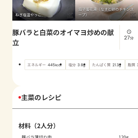
よくあるお問い合わせ
茄子蛋花湯（なすと卵のチキンス
ねぎ塩温やっこ
ープ）
お買い物
豚バラと白菜のオイマヨ炒めの献
AJINOMOTO PARK とは
27
分
立
エネルギー
塩分
たんぱく質
脂質
445
3.8
21.3
kcal
g
g
主菜のレシピ
材料（2人分）
豚バラ薄切り肉
120g