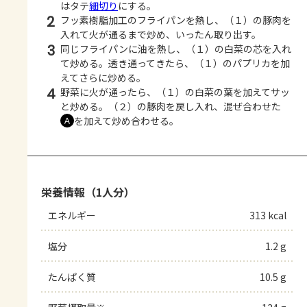
はタテ
細切り
にする。
2
フッ素樹脂加工のフライパンを熱し、（１）の豚肉を
入れて火が通るまで炒め、いったん取り出す。
3
同じフライパンに油を熱し、（１）の白菜の芯を入れ
て炒める。透き通ってきたら、（１）のパプリカを加
えてさらに炒める。
4
野菜に火が通ったら、（１）の白菜の葉を加えてサッ
と炒める。（２）の豚肉を戻し入れ、混ぜ合わせた
を加えて炒め合わせる。
Ａ
栄養情報（1人分）
エネルギー
313 kcal
塩分
1.2 g
たんぱく質
10.5 g