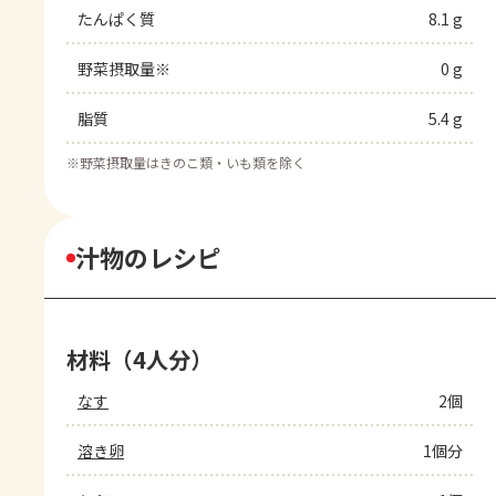
たんぱく質
8.1 g
野菜摂取量※
0 g
脂質
5.4 g
※
野菜摂取量はきのこ類・いも類を除く
汁物のレシピ
材料（4人分）
なす
2個
溶き卵
1個分