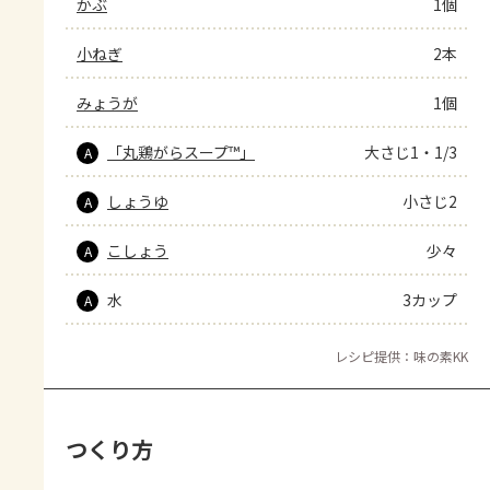
かぶ
1個
小ねぎ
2本
みょうが
1個
「丸鶏がらスープ™」
大さじ1・1/3
A
しょうゆ
小さじ2
A
こしょう
少々
A
水
3カップ
A
レシピ提供：味の素KK
つくり方