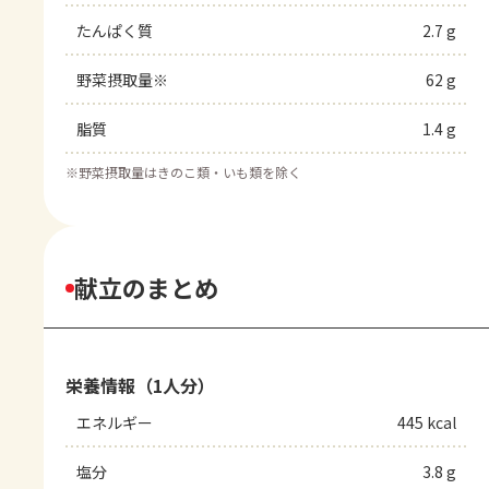
たんぱく質
2.7 g
野菜摂取量※
62 g
脂質
1.4 g
※
野菜摂取量はきのこ類・いも類を除く
献立のまとめ
栄養情報（1人分）
エネルギー
445 kcal
塩分
3.8 g