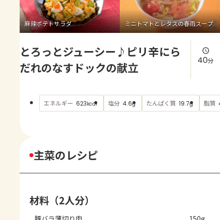
よくあるお問い合わせ
麻辣ポテトサラダ
ミニトマトとレタスの春雨スープ
お買い物
とろっとジューシー♪ピリ辛にら
AJINOMOTO PARK とは
40
分
だれのなすドックの献立
エネルギー
塩分
たんぱく質
脂質
623
4.6
19.7
kcal
g
g
主菜のレシピ
材料（2人分）
豚バラ薄切り肉
150g