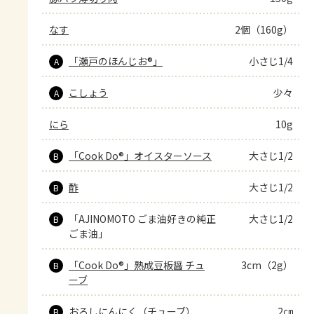
なす
2個（160g）
「瀬戸のほんじお®」
小さじ1/4
A
こしょう
少々
A
にら
10g
「Cook Do®」オイスターソース
大さじ1/2
B
酢
大さじ1/2
B
「AJINOMOTO ごま油好きの純正
大さじ1/2
B
ごま油」
「Cook Do®」熟成豆板醤 チュ
3cm（2g）
B
ーブ
おろしにんにく（チューブ）
2㎝
B