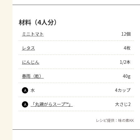
材料（4人分）
ミニトマト
12個
レタス
4枚
にんじん
1/2本
春雨（乾）
40g
水
4カップ
A
「丸鶏がらスープ™」
大さじ2
A
レシピ提供：味の素KK