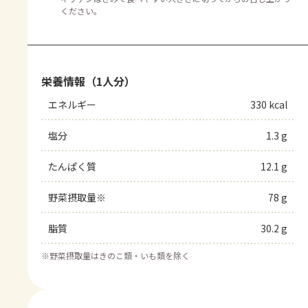
ください。
栄養情報（1人分）
エネルギー
330 kcal
塩分
1.3 g
たんぱく質
12.1 g
野菜摂取量※
78 g
脂質
30.2 g
※
野菜摂取量はきのこ類・いも類を除く