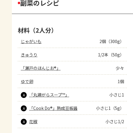
副菜のレシピ
材料（2人分）
じゃがいも
2個（300g）
きゅうり
1/2本（50g）
「瀬戸のほんじお®」
少々
ゆで卵
1個
「丸鶏がらスープ™」
小さじ1
A
「Cook Do®」熟成豆板醤
小さじ1（5g）
A
花椒
小さじ1/2
A