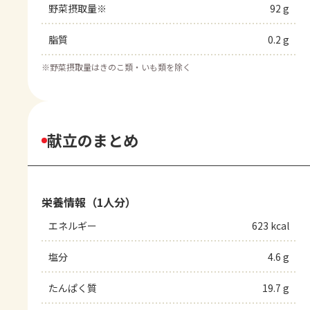
野菜摂取量※
92 g
脂質
0.2 g
※
野菜摂取量はきのこ類・いも類を除く
献立のまとめ
栄養情報（1人分）
エネルギー
623 kcal
塩分
4.6 g
たんぱく質
19.7 g