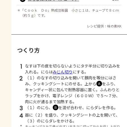
＊
「Ｃｏｏｋ Ｄｏ」熟成豆板醤 小さじ１は、チューブで８ｃｍ
（約５ｇ）です。
レシピ提供：味の素KK
つくり方
1
なすは下の皮を切らないようにタテ半分に切り込みを
入れる。にらは
みじん切り
にする。
2
（１）のなすの切り込みを開いて豚肉を等分にはさ
み、クッキングシートにのせる。上から
をふり、
Ａ
キャンディー状に包んで耐熱容器に置く。ふんわりと
ラップをかけ、電子レンジ（６００Ｗ）で５～７分、
肉に火が通るまで加熱する。
3
（１）のにら、
を混ぜ合わせ、にらダレを作る。
Ｂ
4
器に（２）を盛り、クッキングシートの上を開いて、
（３）のにらダレをかける。
＊
キッチンばさみで食べやすい大きさに切ってからお召し上がり