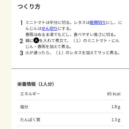
つくり方
1
ミニトマトは半分に切る。レタスは
短冊切り
にし、に
んじんは
せん切り
にする。
春雨はぬるま湯でもどし、食べやすい長さに切る。
2
鍋に
を入れて煮立て、（１）のミニトマト・にん
Ａ
じん・春雨を加えて煮る。
3
火が通ったら、（１）のレタスを加えてサッと煮る。
栄養情報（1人分）
エネルギー
65 kcal
塩分
1.8 g
たんぱく質
1.3 g