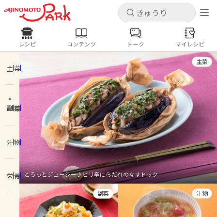
キャンセル
キャンセル
レシピ
コンテンツ
トーク
マイレシピ
レシピ
コンテンツ
ログインするとレシピを保存できます
主菜
ログイン
新規登録
主菜
人気の食材・レシピ
副菜
ホーム
きゅうり
なす
トマト
とうもろこし
ピーマン
みょうが
ゴーヤ
コンテンツ
汁物
レシピ
とろっとジューシー♪ピリ辛にらだれのなすドック
栄養
トーク
副菜
汁物