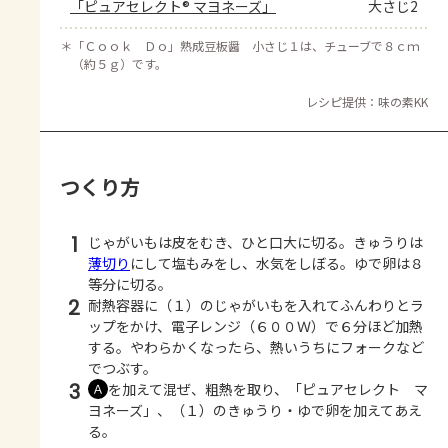
「ピュアセレクト® マヨネーズ」
大さじ2
＊
「Ｃｏｏｋ Ｄｏ」熟成豆板醤 小さじ１は、チューブで８ｃｍ
（約５ｇ）です。
レシピ提供：味の素KK
つくり方
1
じゃがいもは皮をむき、ひと口大に切る。きゅうりは
薄切り
にして塩もみをし、水気をしぼる。ゆで卵は８
等分に切る。
2
耐熱容器に（１）のじゃがいもを入れてふんわりとラ
ップをかけ、電子レンジ（６００Ｗ）で６分ほど加熱
する。やわらかくなったら、熱いうちにフォークなど
でつぶす。
3
を加えて混ぜ、粗熱を取り、「ピュアセレクト マ
Ａ
ヨネーズ」、（１）のきゅうり・ゆで卵を加えてあえ
る。