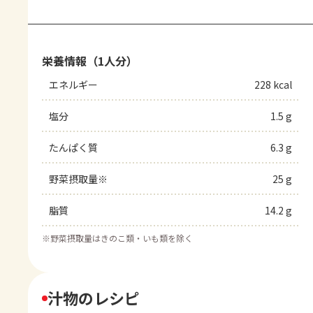
栄養情報（1人分）
エネルギー
228 kcal
塩分
1.5 g
たんぱく質
6.3 g
野菜摂取量※
25 g
脂質
14.2 g
※
野菜摂取量はきのこ類・いも類を除く
汁物のレシピ