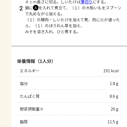
４ｃｍ長さに切る。しいたけは
薄切り
にする。
2
鍋に
を入れて煮立て、（１）の大和いもをスプーン
Ａ
で丸めながら加える。
（１）の豚肉・しいたけを加えて煮、肉に火が通った
ら、（１）のほうれん草を加え、
みそを溶き入れ、ひと煮する。
栄養情報（1人分）
エネルギー
191 kcal
塩分
1.8 g
たんぱく質
8.6 g
野菜摂取量※
20 g
脂質
11.5 g