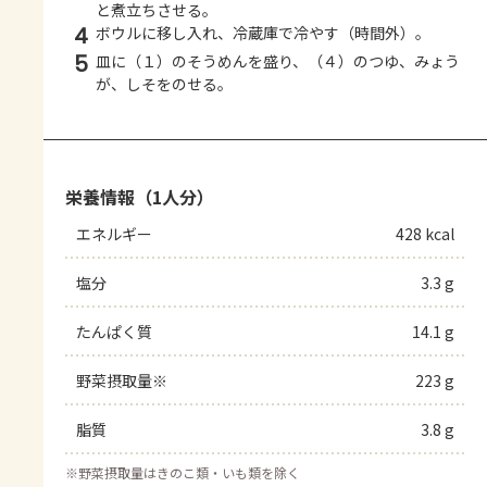
と煮立ちさせる。
4
ボウルに移し入れ、冷蔵庫で冷やす（時間外）。
5
皿に（１）のそうめんを盛り、（４）のつゆ、みょう
が、しそをのせる。
栄養情報（1人分）
エネルギー
428 kcal
塩分
3.3 g
たんぱく質
14.1 g
野菜摂取量※
223 g
脂質
3.8 g
※
野菜摂取量はきのこ類・いも類を除く