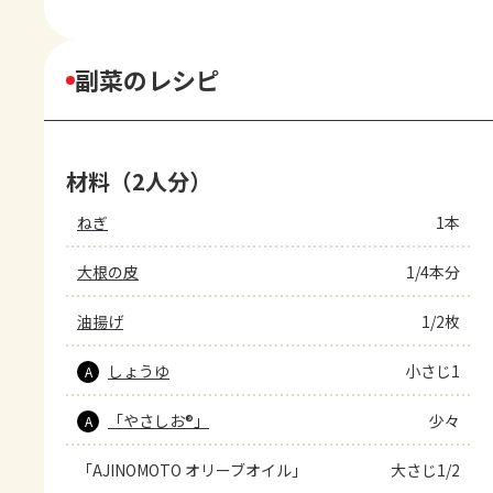
副菜のレシピ
材料（2人分）
ねぎ
1本
大根の皮
1/4本分
油揚げ
1/2枚
しょうゆ
小さじ1
A
「やさしお®」
少々
A
「AJINOMOTO オリーブオイル」
大さじ1/2