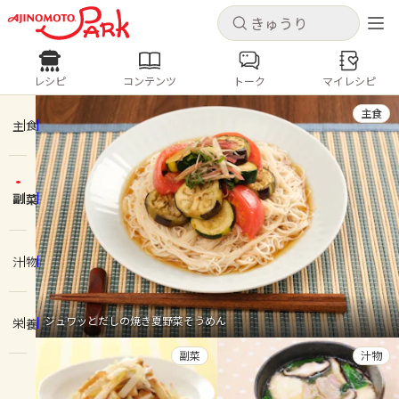
キャンセル
キャンセル
レシピ
コンテンツ
トーク
マイレシピ
レシピ
コンテンツ
ログインするとレシピを保存できます
主食
ログイン
新規登録
主食
人気の食材・レシピ
副菜
ホーム
きゅうり
なす
トマト
とうもろこし
ピーマン
みょうが
ゴーヤ
コンテンツ
汁物
レシピ
ジュワッとだしの焼き夏野菜そうめん
栄養
トーク
副菜
汁物