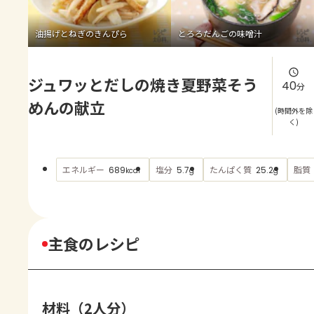
よくあるお問い合わせ
油揚げとねぎのきんぴら
とろろだんごの味噌汁
お買い物
ジュワッとだしの焼き夏野菜そう
AJINOMOTO PARK とは
40
分
めんの献立
(時間外を除
く)
エネルギー
塩分
たんぱく質
脂質
689
5.7
25.2
kcal
g
g
主食のレシピ
材料（2人分）