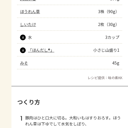
ほうれん草
3株（90g）
しいたけ
2枚（30g）
水
3カップ
A
「ほんだし®」
小さじ山盛り1
A
みそ
45g
レシピ提供：味の素KK
つくり方
1
豚肉はひと口大に切る。大和いもはすりおろす。ほう
れん草は下ゆでして水気をしぼり、