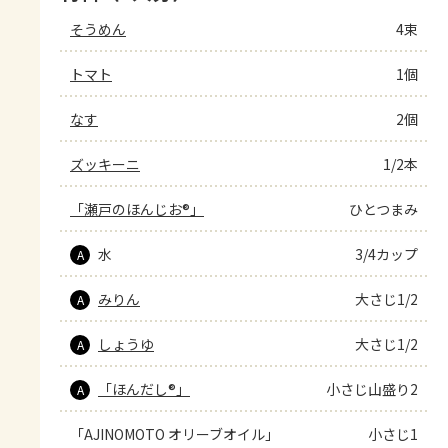
そうめん
4束
トマト
1個
なす
2個
ズッキーニ
1/2本
「瀬戸のほんじお®」
ひとつまみ
水
3/4カップ
A
みりん
大さじ1/2
A
しょうゆ
大さじ1/2
A
「ほんだし®」
小さじ山盛り2
A
「AJINOMOTO オリーブオイル」
小さじ1