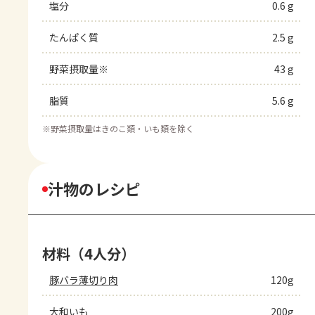
塩分
0.6 g
たんぱく質
2.5 g
野菜摂取量※
43 g
脂質
5.6 g
※
野菜摂取量はきのこ類・いも類を除く
汁物のレシピ
材料（4人分）
豚バラ薄切り肉
120g
大和いも
200g