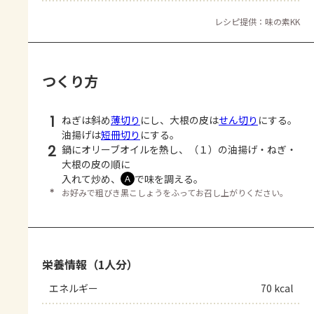
レシピ提供：味の素KK
つくり方
1
ねぎは斜め
薄切り
にし、大根の皮は
せん切り
にする。
油揚げは
短冊切り
にする。
2
鍋にオリーブオイルを熱し、（１）の油揚げ・ねぎ・
大根の皮の順に
入れて炒め、
で味を調える。
Ａ
＊
お好みで粗びき黒こしょうをふってお召し上がりください。
栄養情報（1人分）
エネルギー
70 kcal