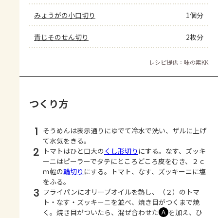
みょうがの小口切り
1個分
青じそのせん切り
2枚分
レシピ提供：味の素KK
つくり方
1
そうめんは表示通りにゆでて冷水で洗い、ザルに上げ
て水気をきる。
2
トマトはひと口大の
くし形切り
にする。なす、ズッキ
ーニはピーラーでタテにところどころ皮をむき、２ｃ
ｍ幅の
輪切り
にする。トマト、なす、ズッキーニに塩
をふる。
3
フライパンにオリーブオイルを熱し、（２）のトマ
ト・なす・ズッキーニを並べ、焼き目がつくまで焼
く。焼き目がついたら、混ぜ合わせた
を加え、ひ
Ａ