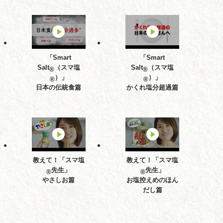
「Smart
「Smart
Salt
（スマ塩
Salt
（スマ塩
®
®
）」
）」
®
®
日本の伝統食篇
かくれ塩分超過篇
教えて！「スマ塩
教えて！「スマ塩
先生」
先生」
®
®
やさしお篇
お塩控えめのほん
だし篇