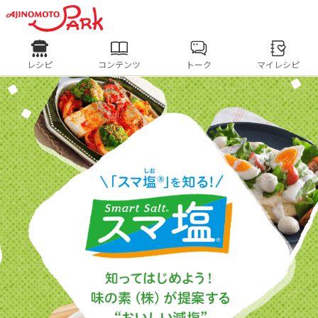
レシピ
コンテンツ
トーク
マイレシピ
レシピ
ログインするとレシピを保存
ログイン
人気の食材・レシピ
ホーム
きゅうり
なす
トマト
とうもろこし
ピーマン
コンテンツ
レシピ
トーク