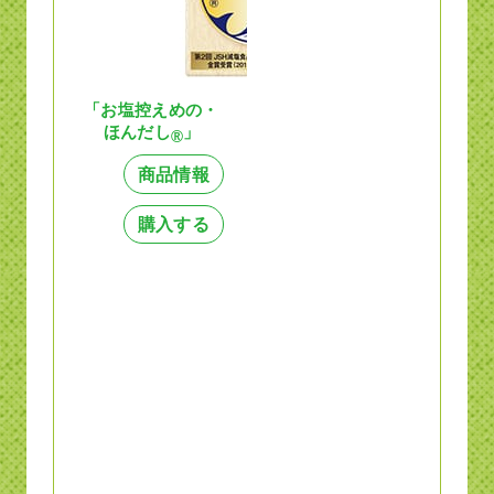
「お塩控えめの・
ほんだし
」
®
商品情報
購入する