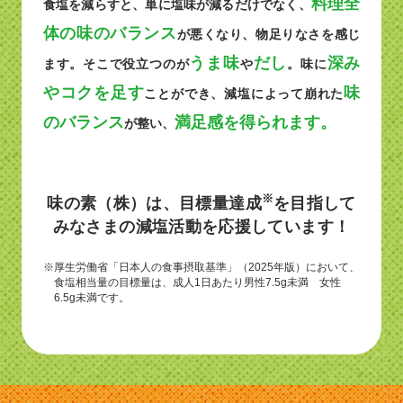
料理全
食塩を減らすと、単に塩味が減るだけでなく、
体の味のバランス
が悪くなり、物足りなさを感じ
うま味
だし
深み
ます。そこで役立つのが
や
。味に
やコクを足す
味
ことができ、減塩によって崩れた
のバランス
満足感を得られます。
が整い、
※
味の素（株）は、目標量達成
を目指して
みなさまの減塩活動を応援しています！
※厚生労働省「日本人の食事摂取基準」（2025年版）において、
食塩相当量の目標量は、成人1日あたり男性7.5g未満 女性
6.5g未満です。