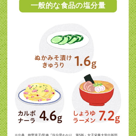
一般的な食品の塩分量
※出典…牧野直子/監修『塩分早わかり 第5版』女子栄養大学出版部