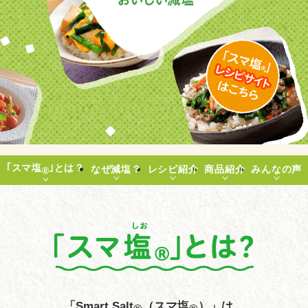
よくあるお問い合わせ
お買い物
AJINOMOTO PARK とは
｢スマ塩
｣とは？
なぜ減塩？
レシピ紹介
商品紹介
みんなの声
®
「Smart Salt
（スマ塩
）」は、