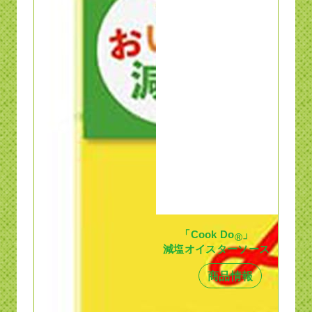
「Cook Do
」
®
減塩オイスターソース
商品情報