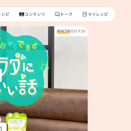
レシピ
コンテンツ
トーク
マイレシピ
HEALTH
2021.11.25
レ
人気の食材・
きゅうり
ゴーヤ
ココロとカラダに＋