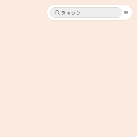
キャンセル
キャンセル
シピ
コンテンツ
ログインするとレシピを保存できます
ログイン
新規登録
レシピ
ホーム
なす
トマト
とうもろこし
ピーマン
みょうが
コンテンツ
レシピ
トーク