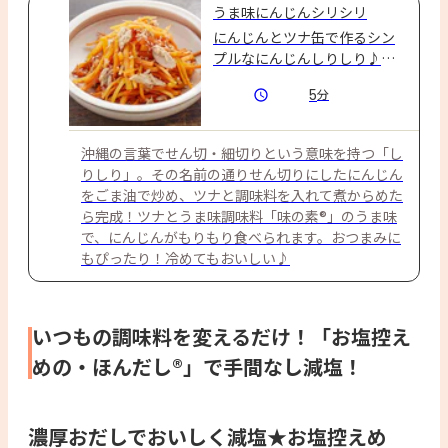
うま味にんじんシリシリ
にんじんとツナ缶で作るシン
プルなにんじんしりしり♪お
弁当のおかずにも◎
5
分
沖縄の言葉でせん切・細切りという意味を持つ「し
りしり」。その名前の通りせん切りにしたにんじん
をごま油で炒め、ツナと調味料を入れて煮からめた
ら完成！ツナとうま味調味料「味の素®」のうま味
で、にんじんがもりもり食べられます。おつまみに
もぴったり！冷めてもおいしい♪
いつもの調味料を変えるだけ！「お塩控え
めの・ほんだし®」で手間なし減塩！
濃厚おだしでおいしく減塩★お塩控えめ