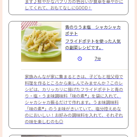
ます♪鮮やかなパプリカの色合いが食卓を華やかに
してくれて、おもてなしにGOOD！
青のりうま塩 シャカシャカ
ポテト
フライドポテトを使った人気
の副菜レシピです。
7
分
家族みんなが家に集まるときは、子どもと祖父母で
料理を作るところから楽しんでみませんか？このレ
シピは、カリッカリに揚げたフライドポテトと青の
り・塩・うま味調味料「味の素®」を袋に入れて、
シャカシャカ振るだけで作れます。うま味調味料
「味の素®」のうま味がきいていて、塩分控えめな
のにおいしい！お好みの調味料を入れて、それぞれ
の味を楽しむのも◎