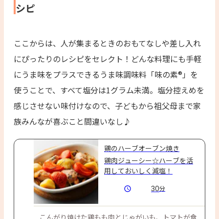
シピ
ここからは、人が集まるときのおもてなしや差し入れ
にぴったりのレシピをセレクト！どんな料理にも手軽
にうま味をプラスできるうま味調味料「味の素®」を
使うことで、すべて塩分は1グラム未満。塩分控えめを
感じさせない味付けなので、子どもから祖父母まで家
族みんなが喜ぶこと間違いなし♪
鶏のハーブオーブン焼き
鶏肉ジューシー☆ハーブを活
用しておいしく減塩！
30
分
こんがり焼けた鶏もも肉とじゃがいも、トマトが食