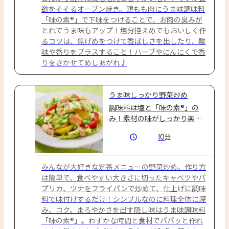
欲をそそるオーブン焼き。鶏もも肉にうま味調味料
「味の素®」で下味をつけることで、お肉の臭みが
とれてうま味もアップ！塩分控えめでもおいしく作
るコツは、焦げめをつけて香ばしさを出したり、酸
味や香りをプラスすること！ハーブやにんにくで香
りをきかせてめしあがれ♪
うま味しっかり野菜炒め
調味料は塩と「味の素®」の
み！素材の味がしっかり楽し
める♪
10
分
みんなが大好きな定番メニューの野菜炒め。作り方
は簡単で、食べやすい大きさに切ったキャベツやパ
プリカ、ツナをフライパンで炒めて、仕上げに調味
料で味付けするだけ！シンプルなのに料理全体に深
み、コク、まろやかさを出す隠し味はうま味調味料
「味の素®」。わずかな時間と食材でパパッと作れ