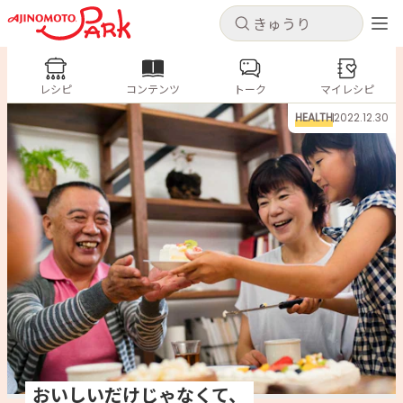
キャンセル
キャンセル
レシピ
レシピ
コンテンツ
トーク
コンテンツ
マイレシピ
ログインするとレシピを保存できます
HEALTH
2022.12.30
ログイン
新規登録
人気の食材・レシピ
ホーム
きゅうり
なす
トマト
とうもろこし
ピーマン
みょうが
ゴーヤ
コンテンツ
レシピ
トーク
おいしいだけじゃなくて、