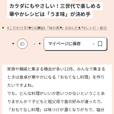
よくあるお問い合わせ
カラダにもやさしい！三世代で楽しめる
華やかレシピは「うま味」が決め手
お買い物
こだわり手作り
減塩
「味の素®」
ほんだし®
レシピ・献立
AJINOMOTO PARK とは
-
マイページに保存
-
保存済み
家族や親戚と集まる機会が多い12月。みんなで集まる
ときは食卓が華やかになる「おもてなし料理」を作り
たいですよね。
でも、どんな料理がいいか思いつかないということあ
りませんか？子どもと祖父母で食の好みが違ったり、
「おもてなし料理」は味つけが濃くなりがちで、塩分