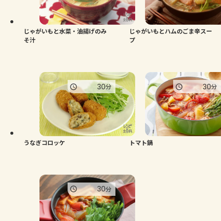
よくあるお問い合わせ
お買い物
じゃがいもと水菜・油揚げのみ
じゃがいもとハムのごま辛スー
そ汁
プ
AJINOMOTO PARK とは
30
30
分
分
うなぎコロッケ
トマト鍋
30
分