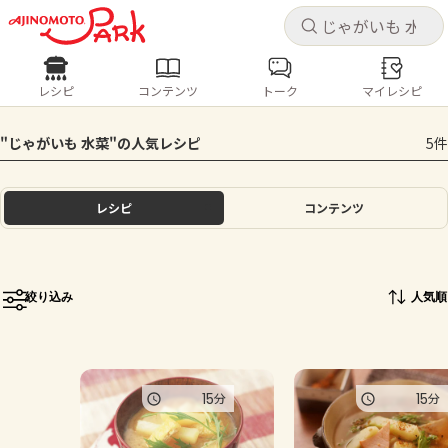
キャ
キャ
レシピ
コンテンツ
トーク
マイレシピ
レシピ
コンテンツ
ログインするとレシピを保存できます
"じゃがいも 水菜"の人気レシピ
5件
ログイン
新規登録
人気の食材・レシピ
レシピ
コンテンツ
ホーム
きゅうり
なす
トマト
とうもろこし
ピーマン
みょうが
ゴーヤ
コンテンツ
絞り込み
人気順
レシピ
トーク
15
15
分
分