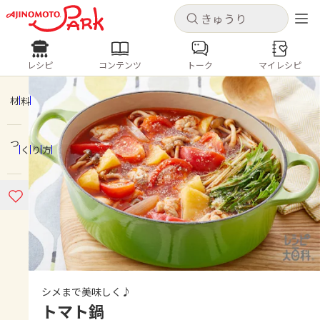
キャンセル
キャンセル
レシピ
コンテンツ
トーク
マイレシピ
レシピ
コンテンツ
ログインするとレシピを保存できます
ログイン
新規登録
材料
人気の食材・レシピ
つくり方
ホーム
きゅうり
なす
トマト
とうもろこし
ピーマン
みょうが
ゴーヤ
コンテンツ
レシピ
トーク
シメまで美味しく♪
トマト鍋