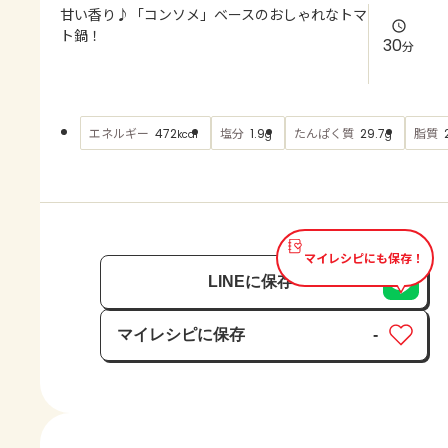
よくあるお問い合わせ
甘い香り♪「コンソメ」ベースのおしゃれなトマ
ト鍋！
30
分
お買い物
AJINOMOTO PARK とは
エネルギー
塩分
たんぱく質
脂質
472
1.9
29.7
kcal
g
g
マイレシピにも保存！
LINEに保存
マイレシピに保存
-
保存済み