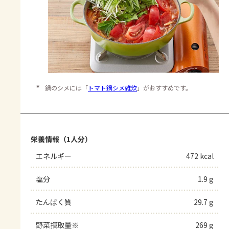
＊
鍋のシメには「
トマト鍋シメ雑炊
」がおすすめです。
栄養情報（1人分）
エネルギー
472 kcal
塩分
1.9 g
たんぱく質
29.7 g
野菜摂取量※
269 g