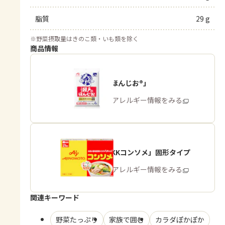
脂質
29 g
※
野菜摂取量はきのこ類・いも類を除く
商品情報
「瀬戸のほんじお®」
商品・アレルギー情報をみる
「味の素KKコンソメ」固形タイプ
商品・アレルギー情報をみる
関連キーワード
野菜たっぷり
家族で囲む
カラダぽかぽか