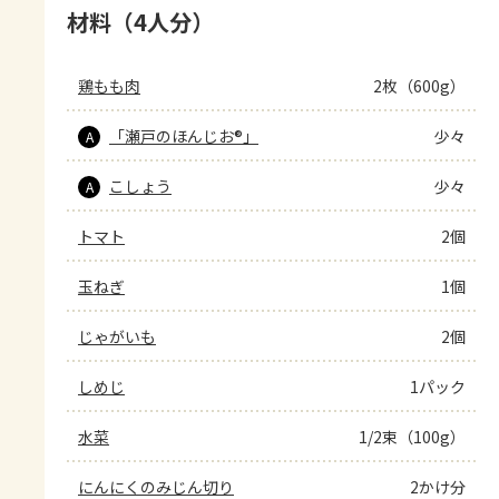
材料（4人分）
鶏もも肉
2枚（600g）
「瀬戸のほんじお®」
少々
A
こしょう
少々
A
トマト
2個
玉ねぎ
1個
じゃがいも
2個
しめじ
1パック
水菜
1/2束（100g）
にんにくのみじん切り
2かけ分