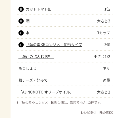
カットトマト缶
1缶
B
酒
大さじ2
B
水
3カップ
C
「味の素KKコンソメ」固形タイプ
3個
C
「瀬戸のほんじお®」
小さじ1/2
黒こしょう
少々
粉チーズ・好みで
適量
「AJINOMOTO オリーブオイル」
大さじ2
＊
「味の素KKコンソメ」固形１個は、顆粒で小さじ2杯です。
レシピ提供：味の素KK