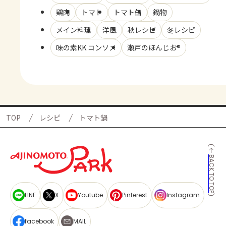
鶏肉
トマト
トマト缶
鍋物
メイン料理
洋風
秋レシピ
冬レシピ
味の素KK コンソメ
瀬戸のほんじお®
TOP
レシピ
トマト鍋
BACK TO TOP
LINE
X
Youtube
Pinterest
Instagram
facebook
MAIL