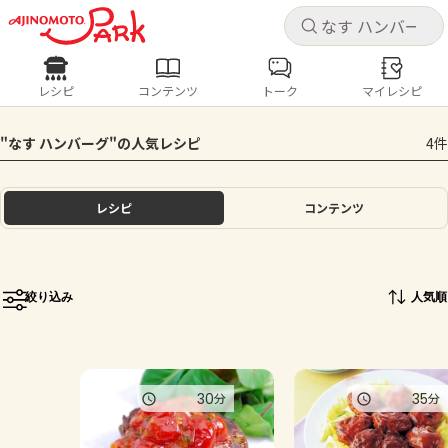
キャ
キャ
レシピ
コンテンツ
トーク
マイレシピ
レシピ
コンテンツ
ログインするとレシピを保存できます
"なす ハンバーグ"の人気レシピ
4件
ログイン
新規登録
人気の食材・レシピ
レシピ
コンテンツ
ホーム
きゅうり
なす
トマト
とうもろこし
ピーマン
みょうが
ゴーヤ
コンテンツ
絞り込み
人気順
レシピ
トーク
30
35
分
分