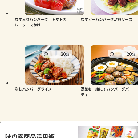
よくあるお問い合わせ
お買い物
なす入りハンバーグ トマトカ
なすピーハンバーグ甜麺ソース
レーソースかけ
AJINOMOTO PARK とは
20
20
分
分
崩しハンバーグライス
野菜も一緒に！ハンバーグパー
ティ
味の素商品活用術