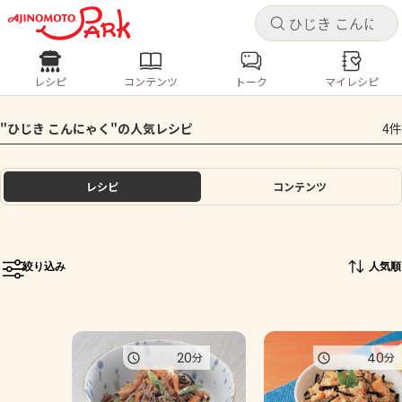
キャ
キャ
レシピ
コンテンツ
トーク
マイレシピ
レシピ
コンテンツ
ログインするとレシピを保存できます
"ひじき こんにゃく"の人気レシピ
4件
ログイン
新規登録
人気の食材・レシピ
レシピ
コンテンツ
ホーム
きゅうり
なす
トマト
とうもろこし
ピーマン
みょうが
ゴーヤ
コンテンツ
絞り込み
人気順
レシピ
トーク
20
40
分
分