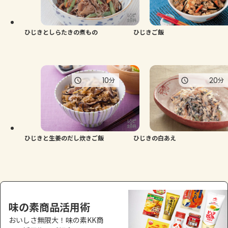
よくあるお問い合わせ
お買い物
ひじきとしらたきの煮もの
ひじきご飯
AJINOMOTO PARK とは
10
20
分
分
ひじきと生姜のだし炊きご飯
ひじきの白あえ
味の素商品活用術
おいしさ無限大！味の素KK商