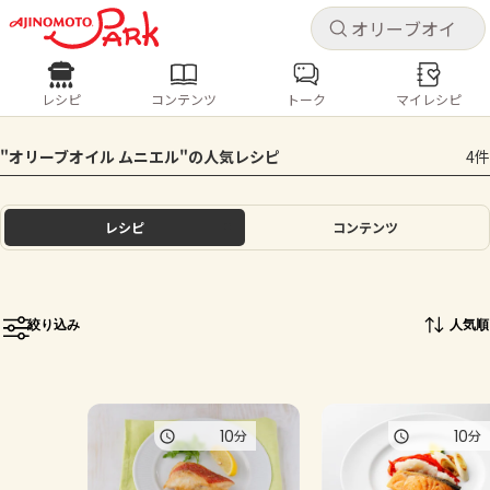
キャ
キャ
レシピ
コンテンツ
トーク
マイレシピ
レシピ
コンテンツ
ログインするとレシピを保存できます
"オリーブオイル ムニエル"の人気レシピ
4件
ログイン
新規登録
人気の食材・レシピ
レシピ
コンテンツ
ホーム
きゅうり
なす
トマト
とうもろこし
ピーマン
みょうが
ゴーヤ
コンテンツ
絞り込み
人気順
レシピ
トーク
10
10
分
分