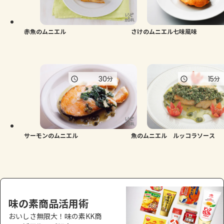
よくあるお問い合わせ
お買い物
赤魚のムニエル
さけのムニエル七味風味
AJINOMOTO PARK とは
30
15
分
分
サーモンのムニエル
魚のムニエル ルッコラソース
味の素商品活用術
おいしさ無限大！味の素KK商