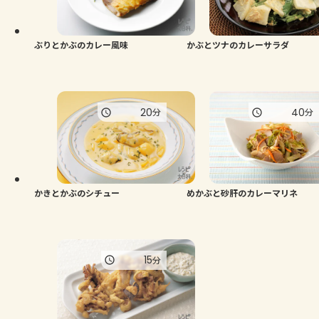
よくあるお問い合わせ
お買い物
ぶりとかぶのカレー風味
かぶとツナのカレーサラダ
AJINOMOTO PARK とは
20
40
分
分
かきとかぶのシチュー
めかぶと砂肝のカレーマリネ
15
分