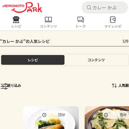
キャ
キャ
レシピ
コンテンツ
トーク
マイレシピ
レシピ
コンテンツ
ログインするとレシピを保存できます
"カレー かぶ"の人気レシピ
5件
ログイン
新規登録
人気の食材・レシピ
レシピ
コンテンツ
ホーム
きゅうり
なす
トマト
とうもろこし
ピーマン
みょうが
ゴーヤ
コンテンツ
絞り込み
人気順
レシピ
トーク
13
15
分
分