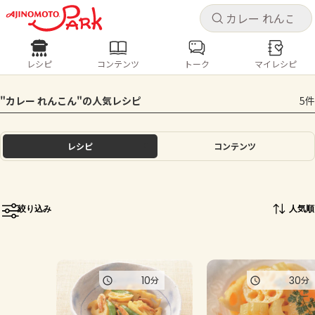
キャ
キャ
レシピ
コンテンツ
トーク
マイレシピ
レシピ
コンテンツ
ログインするとレシピを保存できます
"カレー れんこん"の人気レシピ
5件
ログイン
新規登録
人気の食材・レシピ
レシピ
コンテンツ
ホーム
きゅうり
なす
トマト
とうもろこし
ピーマン
みょうが
ゴーヤ
コンテンツ
絞り込み
人気順
レシピ
トーク
10
30
分
分