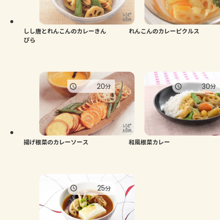
よくあるお問い合わせ
お買い物
しし唐とれんこんのカレーきん
れんこんのカレーピクルス
ぴら
AJINOMOTO PARK とは
20
30
分
分
揚げ根菜のカレーソース
和風根菜カレー
25
分