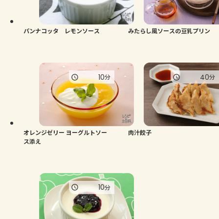
よくあるお問い合わせ
お買い物
パンナコッタ レモンソース
みたらし風ソースの豆乳プリン
AJINOMOTO PARK とは
10
40
分
分
オレンジゼリー ヨーグルトソー
肉汁餃子
ス添え
10
分