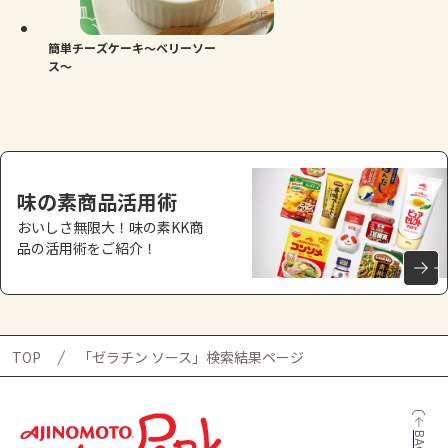
簡単チーズケーキ～ベリーソー
ス～
味の素商品活用術
おいしさ無限大！味の素KK商
品の活用術をご紹介！
TOP
「ゼラチン ソース」検索結果ページ