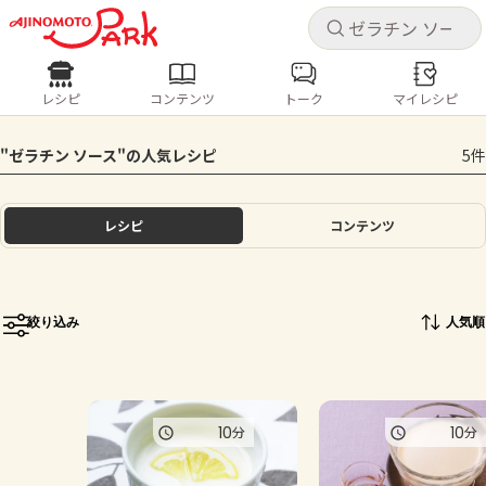
キャ
キャ
レシピ
コンテンツ
トーク
マイレシピ
レシピ
コンテンツ
ログインするとレシピを保存できます
"ゼラチン ソース"の人気レシピ
5件
ログイン
新規登録
人気の食材・レシピ
レシピ
コンテンツ
ホーム
きゅうり
なす
トマト
とうもろこし
ピーマン
みょうが
ゴーヤ
コンテンツ
絞り込み
人気順
レシピ
トーク
10
10
分
分