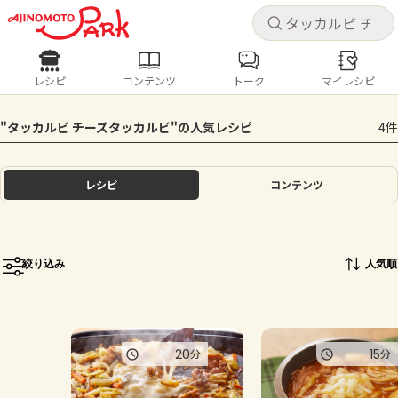
キャ
キャ
レシピ
コンテンツ
トーク
マイレシピ
レシピ
コンテンツ
ログインするとレシピを保存できます
"タッカルビ チーズタッカルビ"の人気レシピ
4件
ログイン
新規登録
人気の食材・レシピ
レシピ
コンテンツ
ホーム
きゅうり
なす
トマト
とうもろこし
ピーマン
みょうが
ゴーヤ
コンテンツ
絞り込み
人気順
レシピ
トーク
20
15
分
分