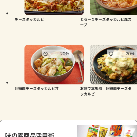
よくあるお問い合わせ
お買い物
チーズタッカルビ
とろーりチーズタッカルビ風ス
ープ
AJINOMOTO PARK とは
20
20
分
分
回鍋肉チーズタッカルビ丼
お餅で本場風！回鍋肉チーズタ
ッカルビ
味の素商品活用術