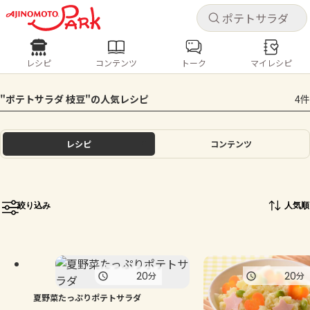
キャ
キャ
レシピ
コンテンツ
トーク
マイレシピ
レシピ
コンテンツ
ログインするとレシピを保存できます
"ポテトサラダ 枝豆"の人気レシピ
4件
ログイン
新規登録
人気の食材・レシピ
レシピ
コンテンツ
ホーム
きゅうり
なす
トマト
とうもろこし
ピーマン
みょうが
ゴーヤ
コンテンツ
絞り込み
人気順
レシピ
トーク
20
20
分
分
夏野菜たっぷりポテトサラダ