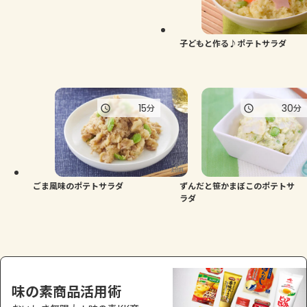
よくあるお問い合わせ
お買い物
子どもと作る♪ポテトサラダ
AJINOMOTO PARK とは
15
30
分
分
ごま風味のポテトサラダ
ずんだと笹かまぼこのポテトサ
ラダ
味の素商品活用術