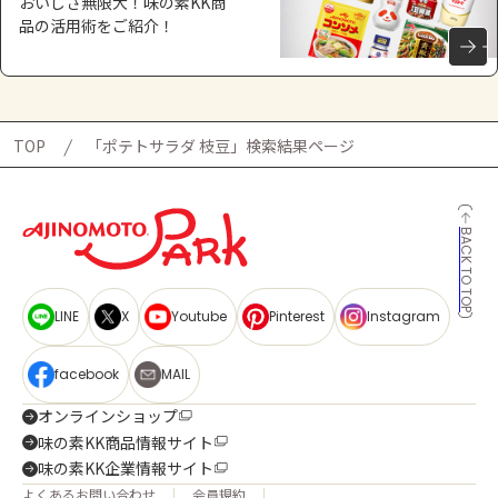
おいしさ無限大！味の素KK商
品の活用術をご紹介！
TOP
「ポテトサラダ 枝豆」検索結果ページ
BACK TO TOP
LINE
X
Youtube
Pinterest
Instagram
facebook
MAIL
オンラインショップ
味の素KK商品情報サイト
味の素KK企業情報サイト
よくあるお問い合わせ
会員規約