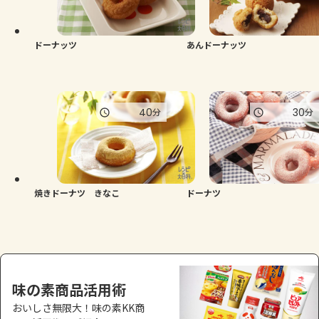
よくあるお問い合わせ
お買い物
ドーナッツ
あんドーナッツ
AJINOMOTO PARK とは
40
30
分
分
焼きドーナツ きなこ
ドーナツ
味の素商品活用術
おいしさ無限大！味の素KK商