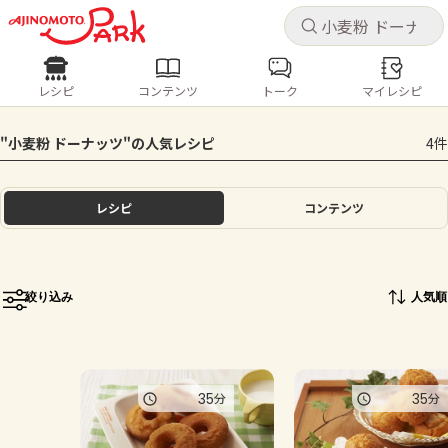
キャ
キャ
レシピ
コンテンツ
トーク
マイレシピ
レシピ
コンテンツ
ログインするとレシピを保存できます
"小麦粉 ドーナッツ"の人気レシピ
4件
ログイン
新規登録
人気の食材・レシピ
レシピ
コンテンツ
ホーム
きゅうり
なす
トマト
とうもろこし
ピーマン
みょうが
ゴーヤ
コンテンツ
絞り込み
人気順
レシピ
トーク
35
35
分
分