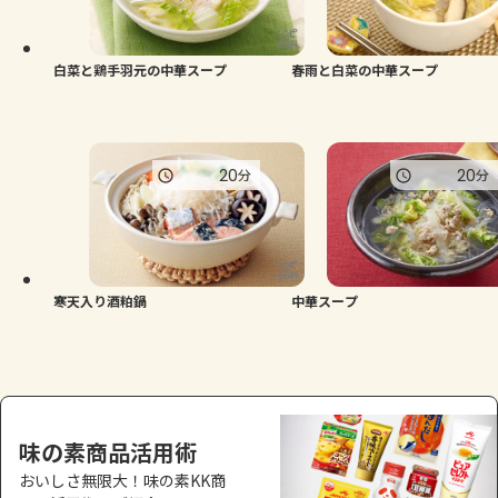
よくあるお問い合わせ
お買い物
白菜と鶏手羽元の中華スープ
春雨と白菜の中華スープ
AJINOMOTO PARK とは
20
20
分
分
寒天入り酒粕鍋
中華スープ
味の素商品活用術
おいしさ無限大！味の素KK商