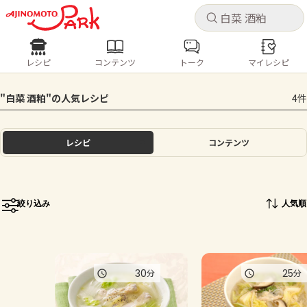
キャ
キャ
レシピ
コンテンツ
トーク
マイレシピ
レシピ
コンテンツ
ログインするとレシピを保存できます
"白菜 酒粕"の人気レシピ
4件
ログイン
新規登録
人気の食材・レシピ
レシピ
コンテンツ
ホーム
きゅうり
なす
トマト
とうもろこし
ピーマン
みょうが
ゴーヤ
コンテンツ
絞り込み
人気順
レシピ
トーク
30
25
分
分