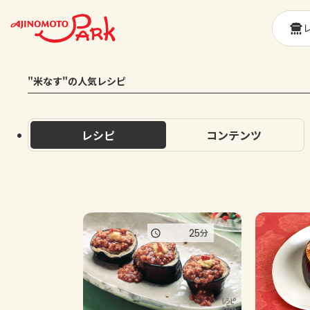
"米なす"の人気レシピ
レシピ
コンテンツ
25
分