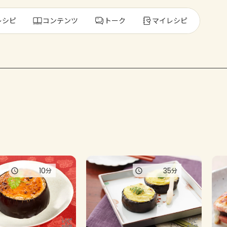
レシピ
コンテンツ
トーク
マイレシピ
レ
人気の食材・
きゅうり
ゴーヤ
10
35
分
分