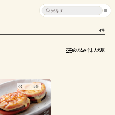
キャンセル
キャンセル
4件
シピ
コンテンツ
ログインするとレシピを保存できます
ログイン
新規登録
絞り込み
人気順
レシピ
ホーム
なす
トマト
とうもろこし
ピーマン
みょうが
コンテンツ
15
分
レシピ
トーク