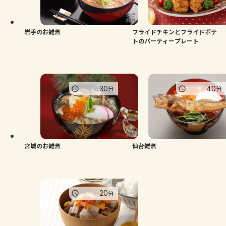
よくあるお問い合わせ
お買い物
岩手のお雑煮
フライドチキンとフライドポテ
トのパーティープレート
AJINOMOTO PARK とは
30
40
分
分
宮城のお雑煮
仙台雑煮
20
分