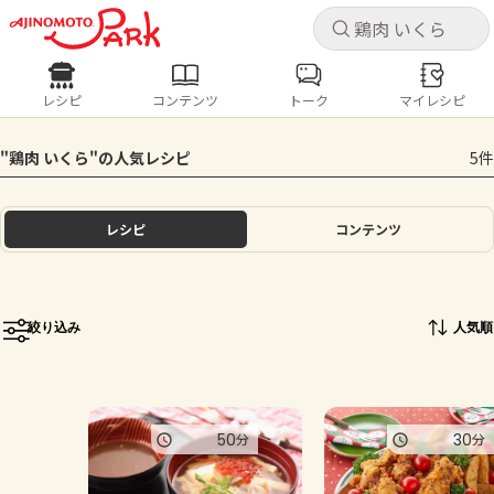
キャ
キャ
レシピ
コンテンツ
トーク
マイレシピ
レシピ
コンテンツ
ログインするとレシピを保存できます
"鶏肉 いくら"の人気レシピ
5件
ログイン
新規登録
人気の食材・レシピ
レシピ
コンテンツ
ホーム
きゅうり
なす
トマト
とうもろこし
ピーマン
みょうが
ゴーヤ
コンテンツ
絞り込み
人気順
レシピ
トーク
50
30
分
分