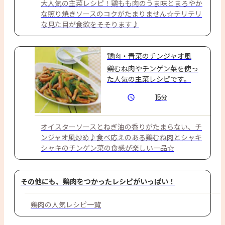
大人気の主菜レシピ！鶏もも肉のうま味とまろやか
な照り焼きソースのコクがたまりません☆テリテリ
な見た目が食欲をそそります♪
鶏肉・青菜のチンジャオ風
鶏むね肉やチンゲン菜を使っ
た人気の主菜レシピです。
15
分
オイスターソースとねぎ油の香りがたまらない、チ
ンジャオ風炒め♪食べ応えのある鶏むね肉とシャキ
シャキのチンゲン菜の食感が楽しい一品☆
その他にも、鶏肉をつかったレシピがいっぱい！
鶏肉の人気レシピ一覧