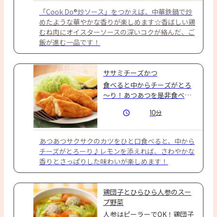
「Cook Do®炒ソース」をつかえば、中華鉄鍋で炒
めたような華やかな香りが楽しめます☆香ばしい鶏
むね肉にオイスターソースの深いコクが絡んだ、ご
飯が進む一品です！
ササミチーズかつ
食べると中からチーズがとろ
～り！あつあつを是非食べて
みて♪
10
分
あつあつサクサクのカツをひと口食べると、中から
チーズがとろーり♪レモンを添えれば、さわやかな
香りとさっぱりした味わいが楽しめます！
鶏団子とひらひら人参のスー
プ野菜
人参はピーラーでOK！鶏団子