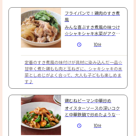
フライパンで！鶏肉のすき煮
風
みんな喜ぶすき煮風の味つけ
☆シャキシャキ水菜がアクセ
ント！
10
分
定番のすき煮風の味付けが具材に染み込んだ一品☆
甘辛く煮た鶏もも肉と玉ねぎに、シャキシャキの水
菜としめじがよく合って、大人も子どもも楽しめま
す♪
鶏むねピーマン中華炒め
オイスターソースの深いコク
と中華鉄鍋で炒めたような華
やかな香りが楽しめます。
10
分