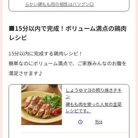
らかい鶏もも肉の相性はバツグン◎
■15分以内で完成！ボリューム満点の鶏肉
レシピ
15分以内に完成する鶏肉レシピ！
簡単なのにボリューム満点で、ご家族みんなのお腹を
満足させます♪
しょうゆマヨの照り焼きチキ
ン
鶏もも肉を使った人気の主菜
レシピです。
15
分