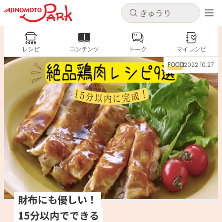
キャンセル
キャンセル
レシピ
レシピ
コンテンツ
トーク
コンテンツ
マイレシピ
ログインするとレシピを保存できます
FOOD
2022.10.27
ログイン
新規登録
人気の食材・レシピ
ホーム
きゅうり
なす
トマト
とうもろこし
ピーマン
みょうが
ゴーヤ
コンテンツ
レシピ
トーク
財布にも優しい！
15分以内でできる