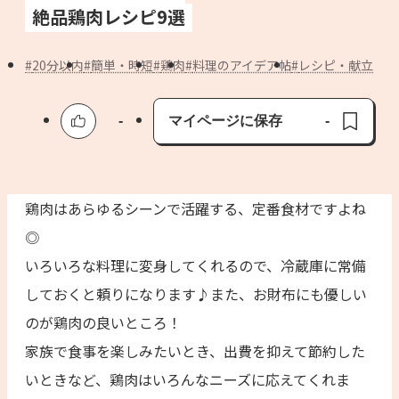
よくあるお問い合わせ
絶品鶏肉レシピ9選
お買い物
20分以内
簡単・時短
鶏肉
料理のアイデア帖
レシピ・献立
AJINOMOTO PARK とは
-
マイページに保存
-
保存済み
鶏肉はあらゆるシーンで活躍する、定番食材ですよね
◎
いろいろな料理に変身してくれるので、冷蔵庫に常備
しておくと頼りになります♪また、お財布にも優しい
のが鶏肉の良いところ！
家族で食事を楽しみたいとき、出費を抑えて節約した
いときなど、鶏肉はいろんなニーズに応えてくれま