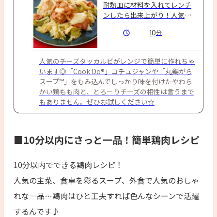
耐熱皿に材料を入れてレンチ
ンしたら出来上がり！人気の
韓国メニューがレンジでカン
10
分
タンに。
人気のチーズタッカルビがレンジで簡単に作れちゃ
います◎「Cook Do®」コチュジャンや「丸鶏がら
スープ™」をもみ込んでしっかり味を付けたやわら
かい鶏もも肉と、とろーりチーズの相性は言うまで
もありません。ぜひお試しください☆
■10分以内にさっと一品！簡単鶏肉レシピ
10分以内でできる鶏肉レシピ！
人気の主菜、食卓を彩るスープ、外食で人気のおしゃ
れな一品…鶏肉はひと工夫すれば色んなシーンで活躍
するんです♪