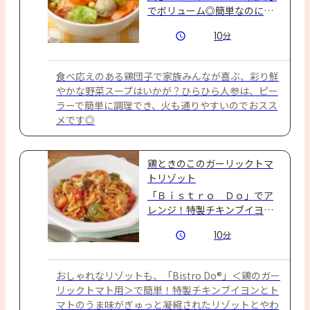
でボリューム◎簡単なのに家
族も喜ぶスープ野菜です
10
分
食べ応えのある鶏団子で家族みんなが喜ぶ、彩り鮮
やかな野菜スープはいかが？ひらひら人参は、ピー
ラーで簡単に調理でき、火も通りやすいのでおスス
メです◎
鶏ときのこのガーリックトマ
トリゾット
「Ｂｉｓｔｒｏ　Ｄｏ」でア
レンジ！特製チキンブイヨン
とトマトのうま味がぎゅっと
10
分
濃縮。お家で本格リゾットが
楽しめます♪
おしゃれなリゾットも、「Bistro Do®」＜鶏のガー
リックトマト用＞で簡単！特製チキンブイヨンとト
マトのうま味がぎゅっと凝縮されたリゾットとやわ