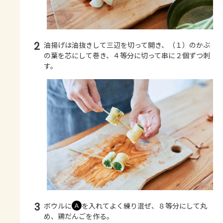
2
油揚げは油抜きして三辺を切って開き、（１）のかぶ
の葉を芯にして巻き、４等分に切って串に２個ずつ刺
す。
3
ボウルに
を入れてよく練り混ぜ、８等分にして丸
Ａ
め、鶏だんごを作る。