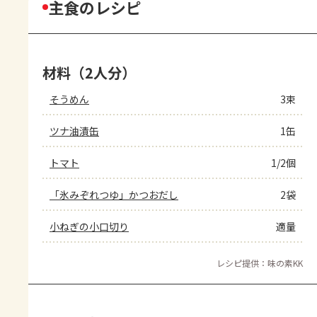
主食のレシピ
材料（2人分）
そうめん
3束
ツナ油漬缶
1缶
トマト
1/2個
「氷みぞれつゆ」かつおだし
2袋
小ねぎの小口切り
適量
レシピ提供：味の素KK