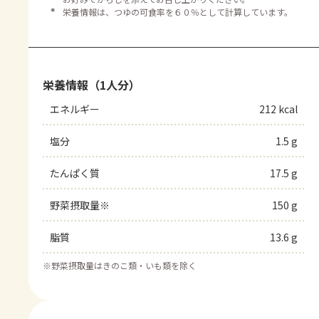
＊
栄養情報は、つゆの可食率を６０％として計算しています。
栄養情報（1人分）
エネルギー
212 kcal
塩分
1.5 g
たんぱく質
17.5 g
野菜摂取量※
150 g
脂質
13.6 g
※
野菜摂取量はきのこ類・いも類を除く