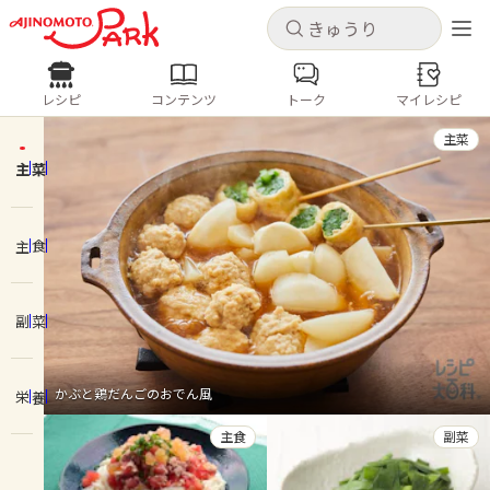
キャンセル
キャンセル
レシピ
コンテンツ
トーク
マイレシピ
レシピ
コンテンツ
ログインするとレシピを保存できます
主菜
ログイン
新規登録
主菜
人気の食材・レシピ
ホーム
主食
きゅうり
なす
トマト
とうもろこし
ピーマン
みょうが
ゴーヤ
コンテンツ
副菜
レシピ
かぶと鶏だんごのおでん風
栄養
トーク
主食
副菜