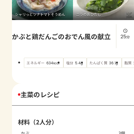
よくあるお問い合わせ
シャリっとツナトマトそうめん
ニラのおひたし
お買い物
かぶと鶏だんごのおでん風の献立
AJINOMOTO PARK とは
25
分
エネルギー
塩分
たんぱく質
脂質
634
5.4
36.1
kcal
g
g
主菜のレシピ
材料（2人分）
かぶ
3個