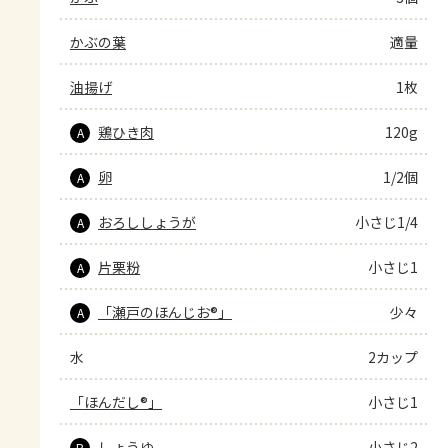
かぶの葉
適量
油揚げ
1枚
鶏ひき肉
120g
A
卵
1/2個
A
おろししょうが
小さじ1/4
A
片栗粉
小さじ1
A
「瀬戸のほんじお®」
少々
A
水
2カップ
「ほんだし®」
小さじ1
しょうゆ
小さじ2
B