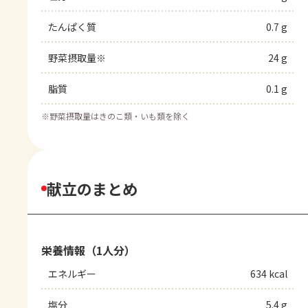
たんぱく質
0.7 g
野菜摂取量※
24 g
脂質
0.1 g
※
野菜摂取量はきのこ類・いも類を除く
献立のまとめ
栄養情報（1人分）
エネルギー
634 kcal
塩分
5.4 g