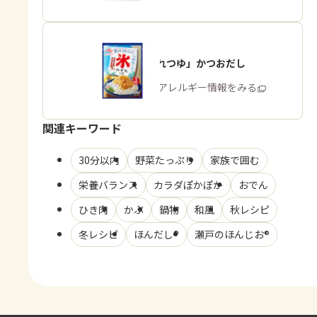
「氷みぞれつゆ」かつおだし
商品・アレルギー情報をみる
関連キーワード
30分以内
野菜たっぷり
家族で囲む
栄養バランス
カラダぽかぽか
おでん
ひき肉
かぶ
鍋物
和風
秋レシピ
冬レシピ
ほんだし®
瀬戸のほんじお®