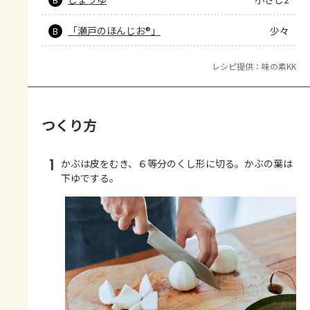
「瀬戸のほんじお®」
少々
B
レシピ提供：味の素KK
つくり方
1
かぶは皮をむき、６等分のくし形に切る。かぶの葉は
下ゆでする。