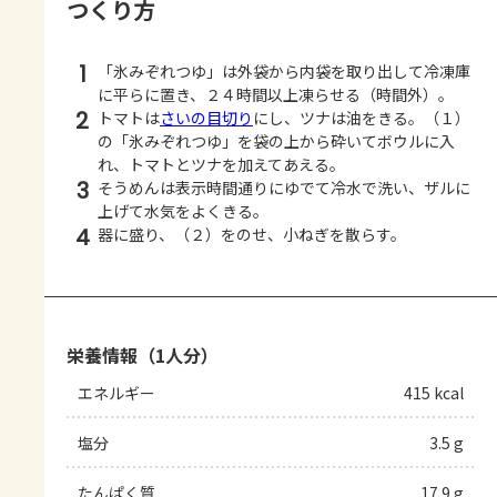
つくり方
1
「氷みぞれつゆ」は外袋から内袋を取り出して冷凍庫
に平らに置き、２４時間以上凍らせる（時間外）。
2
トマトは
さいの目切り
にし、ツナは油をきる。（１）
の「氷みぞれつゆ」を袋の上から砕いてボウルに入
れ、トマトとツナを加えてあえる。
3
そうめんは表示時間通りにゆでて冷水で洗い、ザルに
上げて水気をよくきる。
4
器に盛り、（２）をのせ、小ねぎを散らす。
栄養情報（1人分）
エネルギー
415 kcal
塩分
3.5 g
たんぱく質
17.9 g