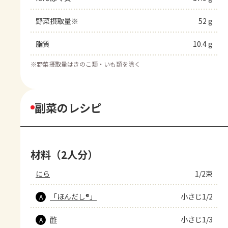
野菜摂取量※
52 g
脂質
10.4 g
※
野菜摂取量はきのこ類・いも類を除く
副菜のレシピ
材料（2人分）
にら
1/2束
「ほんだし®」
小さじ1/2
A
酢
小さじ1/3
A