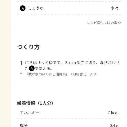
しょうゆ
少々
A
レシピ提供：味の素KK
つくり方
1
にらはサッとゆでて、３ｃｍ長さに切り、混ぜ合わせ
た
であえる。
Ａ
＊
『我が家のほんだし活用術』（幻冬舎刊）より
栄養情報（1人分）
エネルギー
7 kcal
塩分
0.4 g