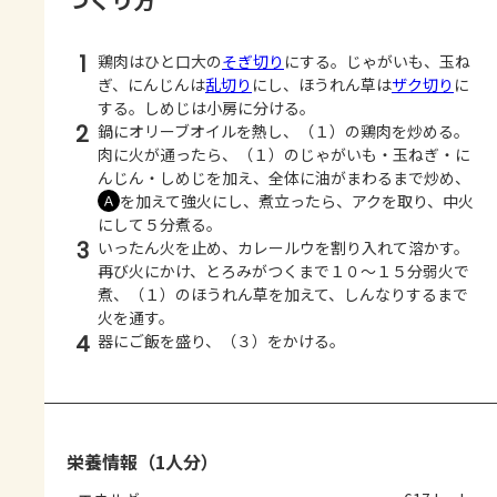
1
鶏肉はひと口大の
そぎ切り
にする。じゃがいも、玉ね
ぎ、にんじんは
乱切り
にし、ほうれん草は
ザク切り
に
する。しめじは小房に分ける。
2
鍋にオリーブオイルを熱し、（１）の鶏肉を炒める。
肉に火が通ったら、（１）のじゃがいも・玉ねぎ・に
んじん・しめじを加え、全体に油がまわるまで炒め、
を加えて強火にし、煮立ったら、アクを取り、中火
Ａ
にして５分煮る。
3
いったん火を止め、カレールウを割り入れて溶かす。
再び火にかけ、とろみがつくまで１０～１５分弱火で
煮、（１）のほうれん草を加えて、しんなりするまで
火を通す。
4
器にご飯を盛り、（３）をかける。
栄養情報（1人分）