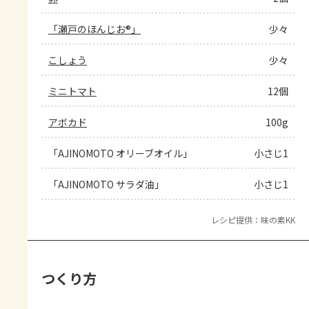
「瀬戸のほんじお®」
少々
こしょう
少々
ミニトマト
12個
アボカド
100g
「AJINOMOTO オリーブオイル」
小さじ1
「AJINOMOTO サラダ油」
小さじ1
レシピ提供：味の素KK
つくり方