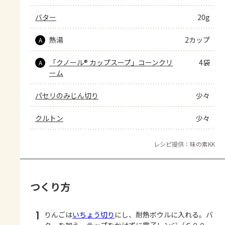
バター
20g
熱湯
2カップ
A
「クノール® カップスープ」コーンクリ
4袋
A
ーム
パセリのみじん切り
少々
クルトン
少々
レシピ提供：味の素KK
つくり方
1
りんごは
いちょう切り
にし、耐熱ボウルに入れる。バ