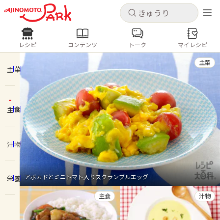
キャンセル
キャンセル
レシピ
コンテンツ
トーク
マイレシピ
レシピ
コンテンツ
ログインするとレシピを保存できます
主菜
ログイン
新規登録
主菜
人気の食材・レシピ
主食
ホーム
きゅうり
なす
トマト
とうもろこし
ピーマン
みょうが
ゴーヤ
コンテンツ
汁物
レシピ
アボカドとミニトマト入りスクランブルエッグ
栄養
トーク
主食
汁物