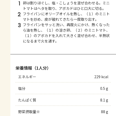
1
卵は割りほぐし、塩・こしょうを混ぜ合わせる。ミニ
トマトはヘタを取り、アボカドはひと口大に切る。
2
フライパンにオリーブオイルを熱し、（１）のミニト
マトを炒め、皮が破れてきたら一度取り出す。
3
フライパンをサッと洗い、再度火にかけ、熱くなった
ら油を熱し、（１）の溶き卵、（２）のミニトマト、
（１）のアボカドを入れて大きく混ぜ合わせ、半熟状
になるまで火を通す。
栄養情報（1人分）
エネルギー
229 kcal
塩分
0.5 g
たんぱく質
8.1 g
野菜摂取量※
88 g