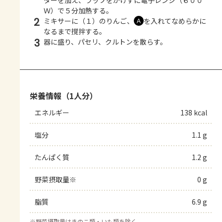
ターを加え、ラップをかけずに電子レンジ（６００
Ｗ）で５分加熱する。
2
ミキサーに（１）のりんご、
を入れてなめらかに
Ａ
なるまで撹拌する。
3
器に盛り、パセリ、クルトンを散らす。
栄養情報（1人分）
エネルギー
138 kcal
塩分
1.1 g
たんぱく質
1.2 g
野菜摂取量※
0 g
脂質
6.9 g
※
野菜摂取量はきのこ類・いも類を除く