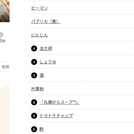
ピーマン
パプリカ（黄）
にんじん
0
分
溶き卵
A
しょうゆ
A
もっと見る
脂質
28.9
g
酒
A
片栗粉
「丸鶏がらスープ™」
B
トマトケチャップ
B
酢
B