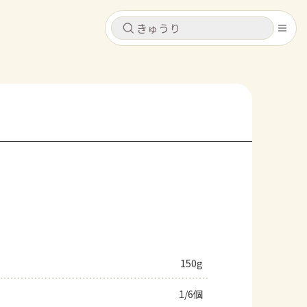
キャンセル
キャンセル
シピ
コンテンツ
ログインするとレシピを保存できます
ログイン
新規登録
レシピ
ホーム
なす
トマト
とうもろこし
ピーマン
みょうが
コンテンツ
レシピ
150g
トーク
1/6個