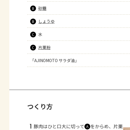
砂糖
B
しょうゆ
B
水
C
片栗粉
C
「AJINOMOTO サラダ油」
つくり方
1
豚肉はひと口大に切って
をからめ、片栗
Ａ