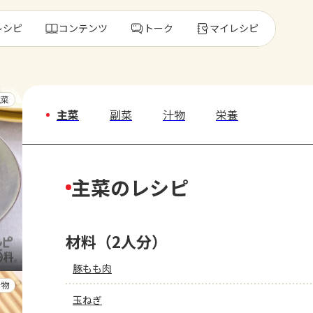
レシピ
コンテンツ
トーク
マイレシピ
レ
主菜
主菜
副菜
汁物
栄養
人気の食材・
主菜のレシピ
きゅうり
ゴーヤ
材料（2人分）
豚もも肉
汁物
玉ねぎ