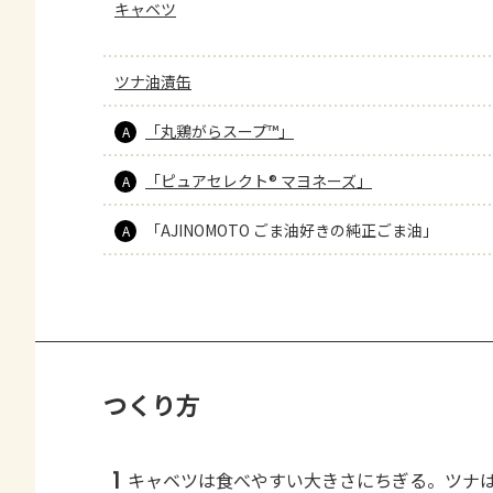
キャベツ
ツナ油漬缶
「丸鶏がらスープ™」
A
「ピュアセレクト® マヨネーズ」
A
「AJINOMOTO ごま油好きの純正ごま油」
A
つくり方
1
キャベツは食べやすい大きさにちぎる。ツナ