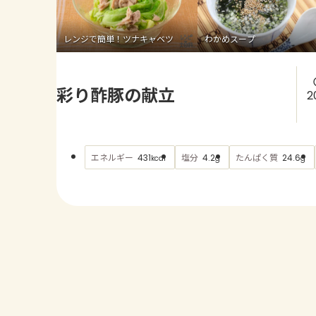
レンジで簡単！ツナキャベツ
わかめスープ
彩り酢豚の献立
2
エネルギー
塩分
たんぱく質
431
4.2
24.6
kcal
g
g