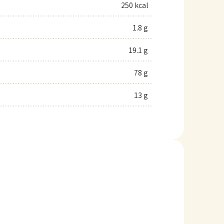
250 kcal
1.8 g
19.1 g
78 g
13 g