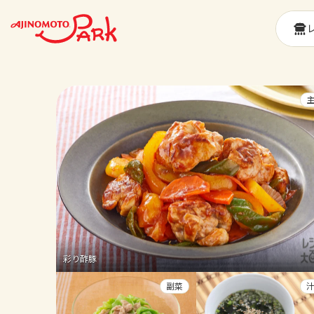
彩り酢豚
副菜