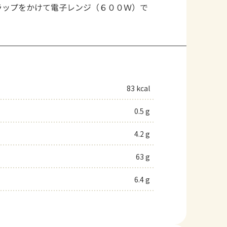
ラップをかけて電子レンジ（６００Ｗ）で
83 kcal
0.5 g
4.2 g
63 g
6.4 g