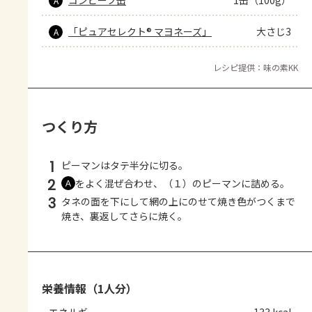
A
「ピュアセレクト® マヨネーズ」
大さじ3
A
レシピ提供：味の素KK
つくり方
1
ピーマンはタテ半分に切る。
2
をよく混ぜ合わせ、（１）のピーマンに詰める。
Ａ
3
タネの面を下にして網の上にのせて焼き色がつくまで
焼き、裏返してさらに焼く。
栄養情報（1人分）
エネルギー
133 kcal