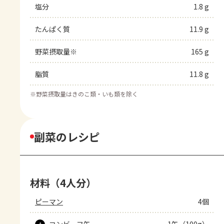
塩分
1.8 g
たんぱく質
11.9 g
野菜摂取量※
165 g
脂質
11.8 g
※
野菜摂取量はきのこ類・いも類を除く
副菜のレシピ
材料（4人分）
ピーマン
4個
コンビーフ缶
1缶（100g）