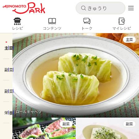
キャンセル
キャンセル
レシピ
コンテンツ
トーク
マイレシピ
レシピ
コンテンツ
ログインするとレシピを保存できます
主菜
ログイン
新規登録
主菜
人気の食材・レシピ
ホーム
副菜
きゅうり
なす
トマト
とうもろこし
ピーマン
みょうが
ゴーヤ
コンテンツ
副菜
レシピ
ロールキャベツ
栄養
トーク
副菜
副菜