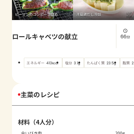
よくあるお問い合わせ
ピーマンのコンビーフ詰め
洋風鶏だし冷奴
お買い物
ロールキャベツの献立
AJINOMOTO PARK とは
66
分
エネルギー
塩分
たんぱく質
脂質
413
3.1
23.5
2
kcal
g
g
主菜のレシピ
材料（4人分）
合いびき肉
200g