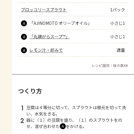
ブロッコリースプラウト
1パック
「AJINOMOTO オリーブオイル」
小さじ1
A
「丸鶏がらスープ™」
小さじ1
A
レモン汁・好みで
適量
A
レシピ提供：味の素KK
つくり方
1
豆腐は４等分に切って、スプラウトは根元を切って洗
い、水気をきる。
2
器に（１）の豆腐を盛り、（１）のスプラウトをの
せ、混ぜ合わせた
をかける。
Ａ