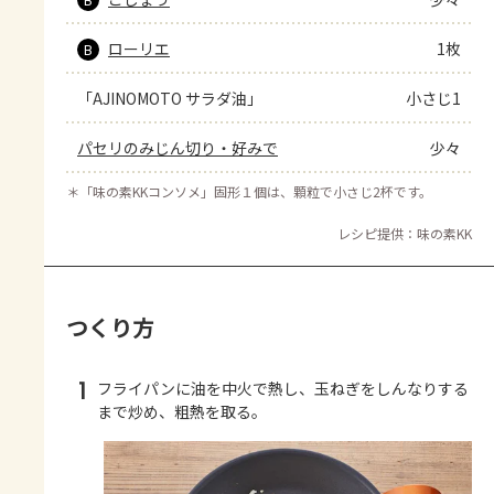
ローリエ
1枚
B
「AJINOMOTO サラダ油」
小さじ1
パセリのみじん切り・好みで
少々
＊
「味の素KKコンソメ」固形１個は、顆粒で小さじ2杯です。
レシピ提供：味の素KK
つくり方
1
フライパンに油を中火で熱し、玉ねぎをしんなりする
まで炒め、粗熱を取る。