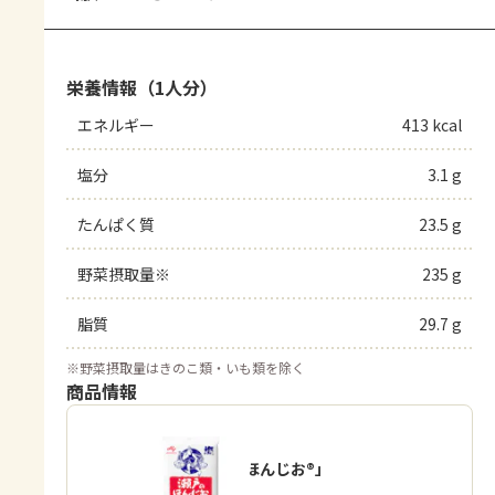
栄養情報（1人分）
エネルギー
413 kcal
塩分
3.1 g
たんぱく質
23.5 g
野菜摂取量※
235 g
脂質
29.7 g
※
野菜摂取量はきのこ類・いも類を除く
商品情報
「瀬戸のほんじお®」