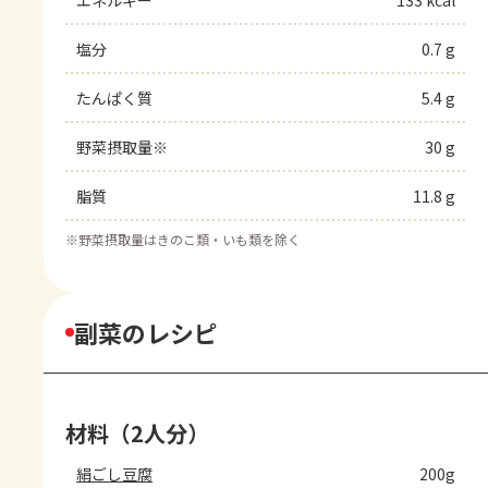
塩分
0.7 g
たんぱく質
5.4 g
野菜摂取量※
30 g
脂質
11.8 g
※
野菜摂取量はきのこ類・いも類を除く
副菜のレシピ
材料（2人分）
絹ごし豆腐
200g