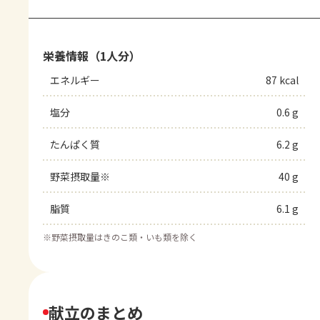
栄養情報（1人分）
エネルギー
87 kcal
塩分
0.6 g
たんぱく質
6.2 g
野菜摂取量※
40 g
脂質
6.1 g
※
野菜摂取量はきのこ類・いも類を除く
献立のまとめ