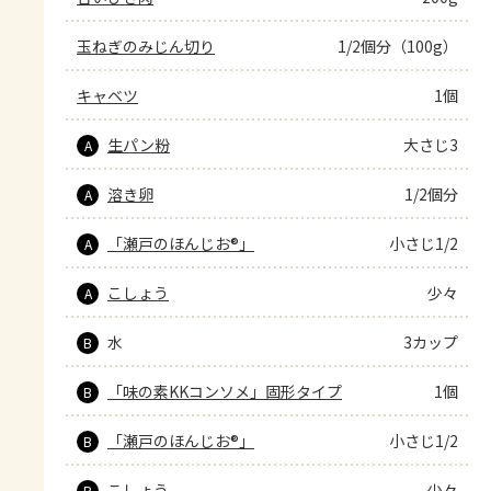
玉ねぎのみじん切り
1/2個分（100g）
キャベツ
1個
生パン粉
大さじ3
A
溶き卵
1/2個分
A
「瀬戸のほんじお®」
小さじ1/2
A
こしょう
少々
A
水
3カップ
B
「味の素KKコンソメ」固形タイプ
1個
B
「瀬戸のほんじお®」
小さじ1/2
B
こしょう
少々
B