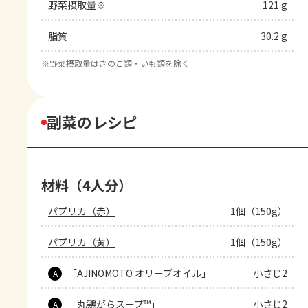
野菜摂取量※
121 g
脂質
30.2 g
※
野菜摂取量はきのこ類・いも類を除く
副菜のレシピ
材料（4人分）
パプリカ（赤）
1個（150g）
パプリカ（黄）
1個（150g）
「AJINOMOTO オリーブオイル」
小さじ2
A
「丸鶏がらスープ™」
小さじ2
A