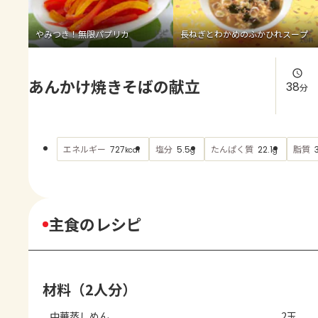
よくあるお問い合わせ
やみつき！無限パプリカ
長ねぎとわかめのふかひれスープ
お買い物
あんかけ焼きそばの献立
AJINOMOTO PARK とは
38
分
エネルギー
塩分
たんぱく質
脂質
727
5.5
22.1
kcal
g
g
主食のレシピ
材料（2人分）
中華蒸しめん
2玉