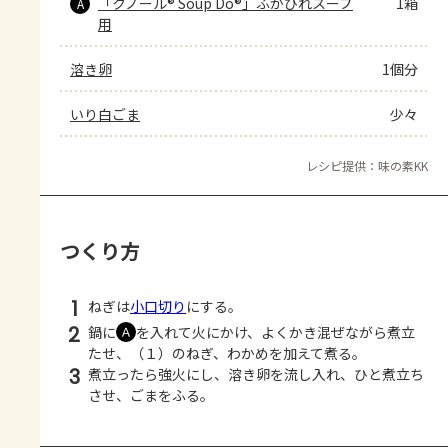
「クノール® Soup Do®」ふかひれスープ
1箱
A
用
溶き卵
1個分
いり白ごま
少々
レシピ提供：味の素KK
つくり方
1
ねぎは
小口切り
にする。
2
鍋に
を入れて火にかけ、よくかき混ぜながら煮立
Ａ
たせ、（１）のねぎ、わかめを加えて煮る。
3
煮立ったら強火にし、溶き卵を流し入れ、ひと煮立ち
させ、ごまをふる。