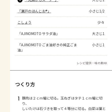
「瀬戸のほんじお®」
小さじ1/2
こしょう
少々
「AJINOMOTO サラダ油」
大さじ1
「AJINOMOTO ごま油好きの純正ごま
小さじ1
油」
レシピ提供：味の素KK
つくり方
1
豚肉は２ｃｍ幅に切る。玉ねぎはタテ１ｃｍ幅に切
り、
しいたけは石づきを取って４等分に切る。白菜は葉と