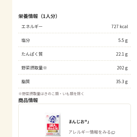
栄養情報（1人分）
エネルギー
727 kcal
塩分
5.5 g
たんぱく質
22.1 g
野菜摂取量※
202 g
脂質
35.3 g
※
野菜摂取量はきのこ類・いも類を除く
商品情報
「瀬戸のほんじお®」
商品・アレルギー情報をみる