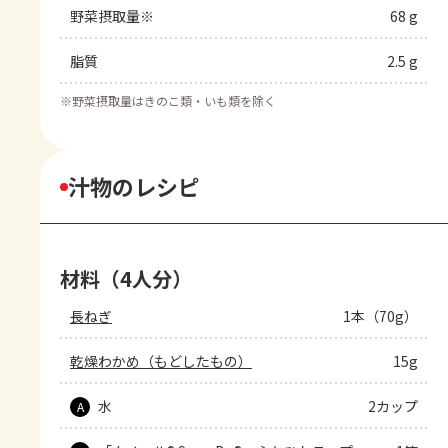
野菜摂取量※
68 g
脂質
2.5 g
※
野菜摂取量はきのこ類・いも類を除く
汁物のレシピ
材料（4人分）
長ねぎ
1本（70g）
乾燥わかめ（もどしたもの）
15g
水
2カップ
A