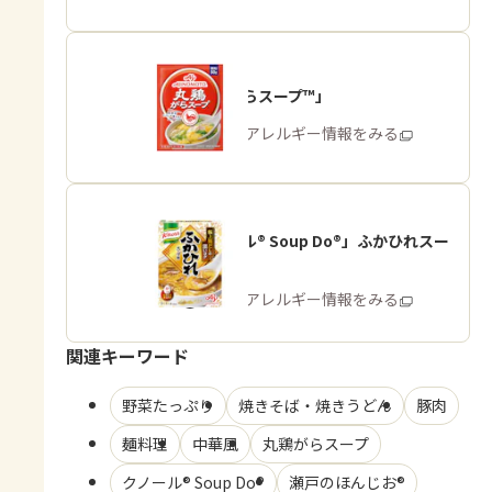
「丸鶏がらスープ™」
商品・アレルギー情報をみる
「クノール® Soup Do®」ふかひれスー
プ用
商品・アレルギー情報をみる
関連キーワード
野菜たっぷり
焼きそば・焼きうどん
豚肉
麺料理
中華風
丸鶏がらスープ
クノール® Soup Do®
瀬戸のほんじお®