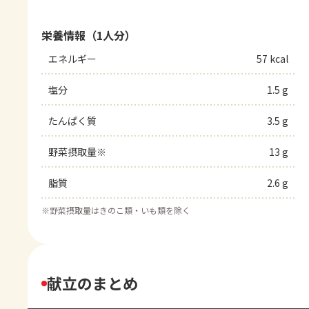
栄養情報（1人分）
エネルギー
57 kcal
塩分
1.5 g
たんぱく質
3.5 g
野菜摂取量※
13 g
脂質
2.6 g
※
野菜摂取量はきのこ類・いも類を除く
献立のまとめ