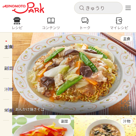
キャンセル
キャンセル
レシピ
コンテンツ
トーク
マイレシピ
レシピ
コンテンツ
ログインするとレシピを保存できます
主食
ログイン
新規登録
主食
人気の食材・レシピ
ホーム
副菜
きゅうり
なす
トマト
とうもろこし
ピーマン
みょうが
ゴーヤ
コンテンツ
汁物
レシピ
あんかけ焼きそば
栄養
トーク
副菜
汁物