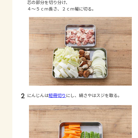
芯の部分を切り分け、
４～５ｃｍ長さ、２ｃｍ幅に切る。
2
にんじんは
短冊切り
にし、絹さやはスジを取る。