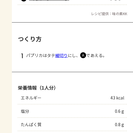
レシピ提供：味の素KK
つくり方
1
パプリカはタテ
細切り
にし、
であえる。
Ａ
栄養情報（1人分）
エネルギー
43 kcal
塩分
0.6 g
たんぱく質
0.8 g