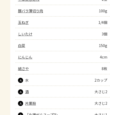
豚バラ薄切り肉
100g
玉ねぎ
1/4個
しいたけ
3個
白菜
150g
にんじん
4cm
絹さや
8枚
水
2カップ
A
酒
大さじ2
A
片栗粉
大さじ2
A
「丸鶏がらスープ™」
大さじ1
A