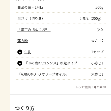
白菜の葉・1/4個
500g
生ざけ（切り身）
2切れ（200g）
「瀬戸のほんじお®」
少々
薄力粉
大さじ2
牛乳
1カップ
A
「味の素KKコンソメ」顆粒タイプ
小さじ1
A
「AJINOMOTO オリーブオイル」
大さじ1
レシピ提供：味の素KK
つくり方