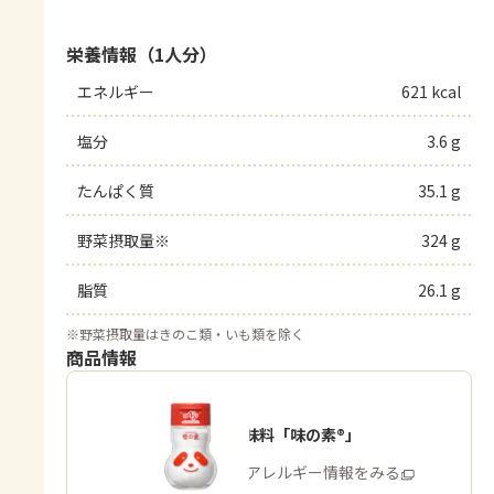
栄養情報（1人分）
エネルギー
621 kcal
塩分
3.6 g
たんぱく質
35.1 g
野菜摂取量※
324 g
脂質
26.1 g
※
野菜摂取量はきのこ類・いも類を除く
商品情報
うま味調味料「味の素®」
商品・アレルギー情報をみる