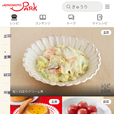
キャンセル
キャンセル
レシピ
コンテンツ
トーク
マイレシピ
レシピ
コンテンツ
ログインするとレシピを保存できます
主菜
ログイン
新規登録
主菜
人気の食材・レシピ
主食
ホーム
きゅうり
なす
トマト
とうもろこし
ピーマン
みょうが
ゴーヤ
コンテンツ
副菜
レシピ
鮭と白菜のクリーム煮
栄養
トーク
主食
副菜