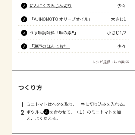
にんにくのみじん切り
少々
A
「AJINOMOTO オリーブオイル」
大さじ1
A
うま味調味料「味の素®」
小さじ1/2
A
「瀬戸のほんじお®」
少々
A
レシピ提供：味の素KK
つくり方
1
ミニトマトはヘタを取り、十字に切り込みを入れる。
2
ボウルに
を合わせて、（１）のミニトマトを加
Ａ
え、よくあえる。