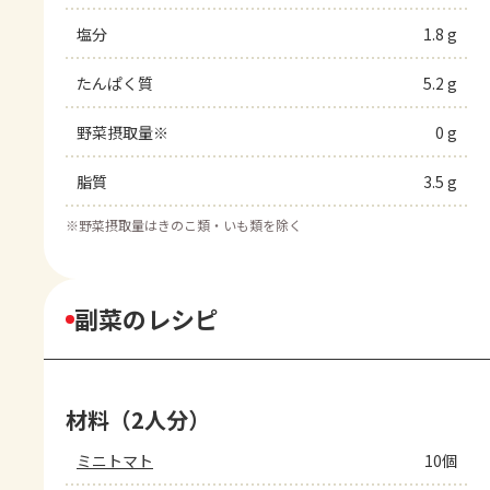
塩分
1.8 g
たんぱく質
5.2 g
野菜摂取量※
0 g
脂質
3.5 g
※
野菜摂取量はきのこ類・いも類を除く
副菜のレシピ
材料（2人分）
ミニトマト
10個