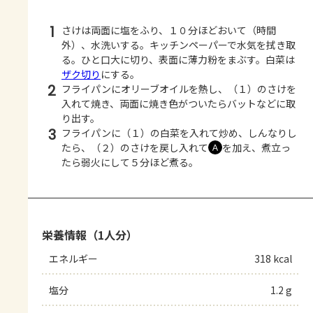
1
さけは両面に塩をふり、１０分ほどおいて（時間
外）、水洗いする。キッチンペーパーで水気を拭き取
る。ひと口大に切り、表面に薄力粉をまぶす。白菜は
ザク切り
にする。
2
フライパンにオリーブオイルを熱し、（１）のさけを
入れて焼き、両面に焼き色がついたらバットなどに取
り出す。
3
フライパンに（１）の白菜を入れて炒め、しんなりし
たら、（２）のさけを戻し入れて
を加え、煮立っ
Ａ
たら弱火にして５分ほど煮る。
栄養情報（1人分）
エネルギー
318 kcal
塩分
1.2 g