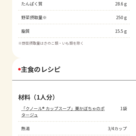
たんぱく質
28.6 g
野菜摂取量※
250 g
脂質
15.5 g
※
野菜摂取量はきのこ類・いも類を除く
主食のレシピ
材料（1人分）
「クノール® カップスープ」栗かぼちゃのポ
1袋
タージュ
熱湯
3/4カップ