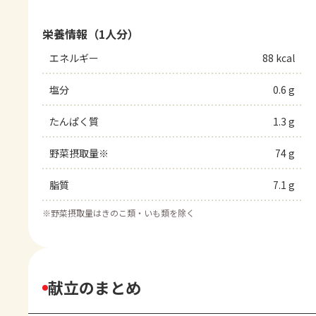
栄養情報（1人分）
エネルギー
88 kcal
塩分
0.6 g
たんぱく質
1.3 g
野菜摂取量※
74 g
脂質
7.1 g
※
野菜摂取量はきのこ類・いも類を除く
献立のまとめ