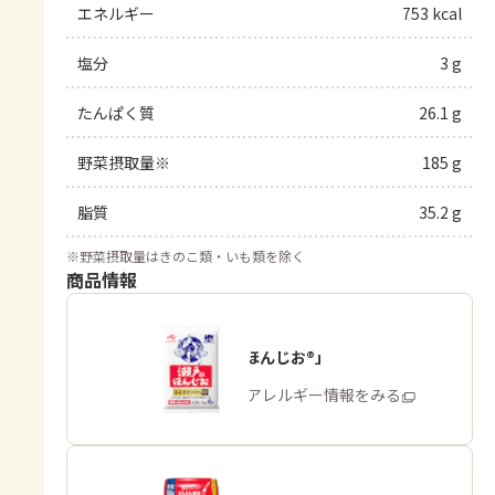
エネルギー
753 kcal
塩分
3 g
たんぱく質
26.1 g
野菜摂取量※
185 g
脂質
35.2 g
※
野菜摂取量はきのこ類・いも類を除く
商品情報
「瀬戸のほんじお®」
商品・アレルギー情報をみる