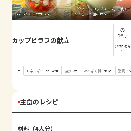
よくあるお問い合わせ
「クノール カップスープ」牛乳で
トマトとたこのサラダ
つくる えだ豆のポタージュ
お買い物
AJINOMOTO PARK とは
26
分
カップピラフの献立
(時間外を除
く)
エネルギー
塩分
たんぱく質
脂質
753
3
26.1
35
kcal
g
g
主食のレシピ
材料（4人分）