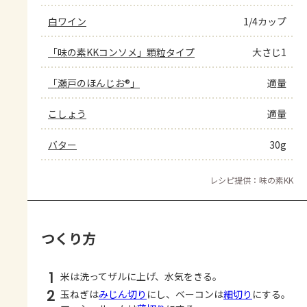
白ワイン
1/4カップ
「味の素KKコンソメ」顆粒タイプ
大さじ1
「瀬戸のほんじお®」
適量
こしょう
適量
バター
30g
レシピ提供：味の素KK
つくり方
1
米は洗ってザルに上げ、水気をきる。
2
玉ねぎは
みじん切り
にし、ベーコンは
細切り
にする。