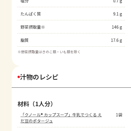
塩分
0.7 g
たんぱく質
9.1 g
野菜摂取量※
146 g
脂質
17.6 g
※
野菜摂取量はきのこ類・いも類を除く
汁物のレシピ
材料（1人分）
「クノール® カップスープ」牛乳でつくる え
1袋
だ豆のポタージュ