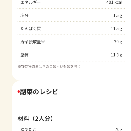
エネルギー
401 kcal
塩分
1.5 g
たんぱく質
11.5 g
野菜摂取量※
39 g
脂質
11.3 g
※
野菜摂取量はきのこ類・いも類を除く
副菜のレシピ
材料（2人分）
ゆでだこ
70g