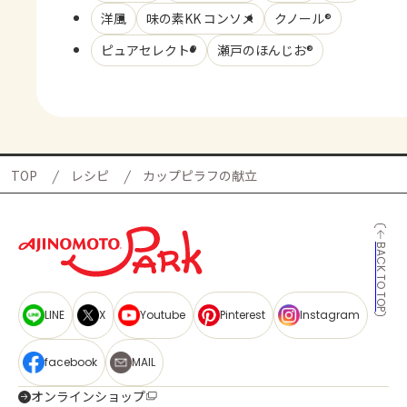
洋風
味の素KK コンソメ
クノール®
ピュアセレクト®
瀬戸のほんじお®
TOP
レシピ
カップピラフの献立
BACK TO TOP
LINE
X
Youtube
Pinterest
Instagram
facebook
MAIL
オンラインショップ