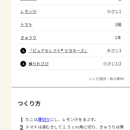
レモン汁
小さじ1
トマト
1個
きゅうり
1本
「ピュアセレクト® マヨネーズ」
大さじ3
A
練りわさび
小さじ1/2
A
レシピ提供：味の素KK
つくり方
1
たこは
薄切り
にし、レモン汁をまぶす。
2
トマトは湯むきして１.５ｃｍ角に切り、きゅうりは薄