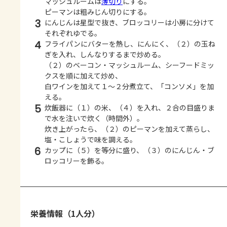
マッシュルームは
薄切り
にする。
ピーマンは粗みじん切りにする。
3
にんじんは星型で抜き、ブロッコリーは小房に分けて
それぞれゆでる。
4
フライパンにバターを熱し、にんにく、（２）の玉ね
ぎを入れ、しんなりするまで炒める。
（２）のベーコン・マッシュルーム、シーフードミッ
クスを順に加えて炒め、
白ワインを加えて１～２分煮立て、「コンソメ」を加
える。
5
炊飯器に（１）の米、（４）を入れ、２合の目盛りま
で水を注いで炊く（時間外）。
炊き上がったら、（２）のピーマンを加えて蒸らし、
塩・こしょうで味を調える。
6
カップに（５）を等分に盛り、（３）のにんじん・ブ
ロッコリーを飾る。
栄養情報（1人分）