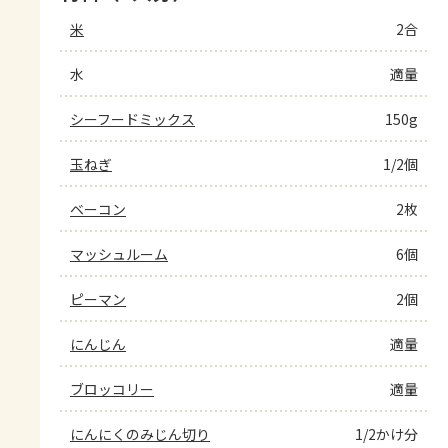
米
2合
水
適量
シーフードミックス
150g
玉ねぎ
1/2個
ベーコン
2枚
マッシュルーム
6個
ピーマン
2個
にんじん
適量
ブロッコリー
適量
にんにくのみじん切り
1/2かけ分