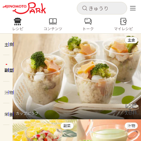
キャンセル
キャンセル
レシピ
コンテンツ
トーク
マイレシピ
レシピ
コンテンツ
ログインするとレシピを保存できます
主食
ログイン
新規登録
主食
人気の食材・レシピ
副菜
ホーム
きゅうり
なす
トマト
とうもろこし
ピーマン
みょうが
ゴーヤ
コンテンツ
汁物
レシピ
カップピラフ
栄養
トーク
副菜
汁物