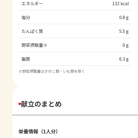
エネルギー
132 kcal
塩分
0.8 g
たんぱく質
5.5 g
野菜摂取量※
0 g
脂質
6.3 g
※
野菜摂取量はきのこ類・いも類を除く
献立のまとめ
栄養情報（1人分）