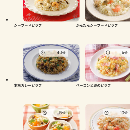
シーフードピラフ
かんたんシーフードピラフ
40
5
分
分
本格カレーピラフ
ベーコンと卵のピラフ
15
10
分
分