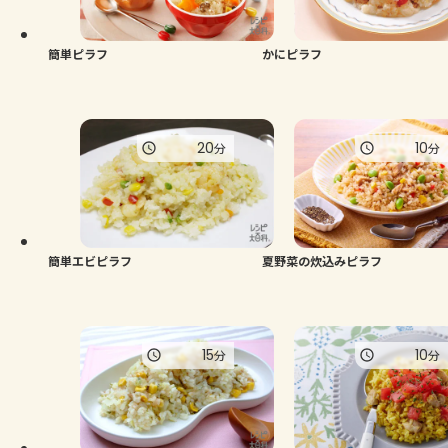
簡単ピラフ
かにピラフ
20
10
分
分
簡単エビピラフ
夏野菜の炊込みピラフ
15
10
分
分