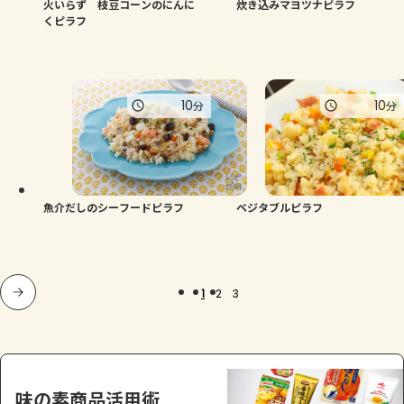
火いらず 枝豆コーンのにんに
炊き込みマヨツナピラフ
くピラフ
10
10
分
分
魚介だしのシーフードピラフ
ベジタブルピラフ
1
2
3
味の素商品活用術