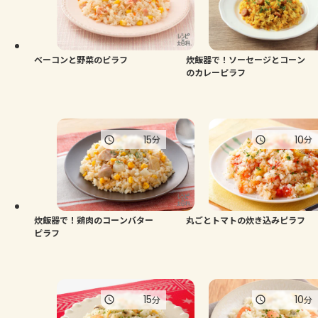
よくあるお問い合わせ
お買い物
ベーコンと野菜のピラフ
炊飯器で！ソーセージとコーン
のカレーピラフ
AJINOMOTO PARK とは
15
10
分
分
炊飯器で！鶏肉のコーンバター
丸ごとトマトの炊き込みピラフ
ピラフ
15
10
分
分