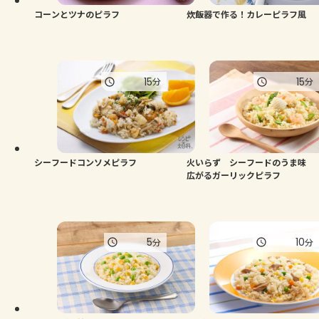
コーンとツナのピラフ
炊飯器で作る！カレーピラフ風
15
15
分
分
シーフードコンソメピラフ
火いらず シーフードのうま味
広がるガーリックピラフ
5
10
分
分