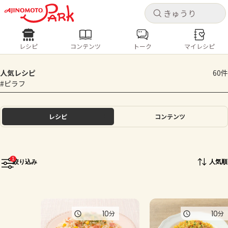
キャ
キャ
レシピ
コンテンツ
トーク
マイレシピ
レシピ
コンテンツ
ログインするとレシピを保存できます
人気レシピ
60件
ログイン
新規登録
#ピラフ
人気の食材・レシピ
ホーム
レシピ
コンテンツ
きゅうり
なす
トマト
とうもろこし
ピーマン
みょうが
ゴーヤ
コンテンツ
1
絞り込み
人気順
レシピ
トーク
10
10
分
分