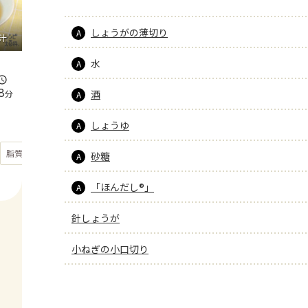
しょうがの薄切り
A
汁
水
A
8
分
酒
A
しょうゆ
A
もっと見る
脂質
20.6
g
砂糖
A
「ほんだし®」
A
針しょうが
小ねぎの小口切り