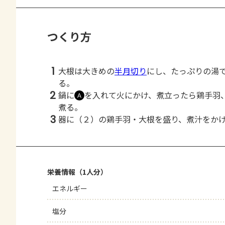
つくり方
1
大根は大きめの
半月切り
にし、たっぷりの湯
る。
2
鍋に
を入れて火にかけ、煮立ったら鶏手羽
Ａ
煮る。
3
器に（２）の鶏手羽・大根を盛り、煮汁をか
栄養情報（1人分）
エネルギー
塩分