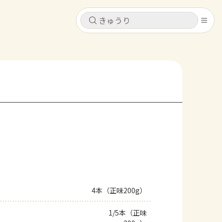
キャンセル
キャンセル
シピ
コンテンツ
ログインするとレシピを保存できます
ログイン
新規登録
レシピ
ホーム
なす
トマト
とうもろこし
ピーマン
みょうが
コンテンツ
レシピ
4本（正味200g）
トーク
1/5本（正味