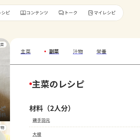
レシピ
コンテンツ
トーク
マイレシピ
レ
主菜
主菜
副菜
汁物
栄養
人気の食材・
主菜のレシピ
きゅうり
ゴーヤ
材料（2人分）
鶏手羽元
汁物
大根