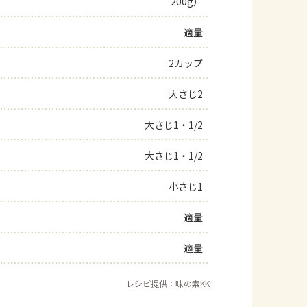
200g）
よくあるお問い合わせ
適量
お買い物
2カップ
大さじ2
AJINOMOTO PARK とは
大さじ1・1/2
大さじ1・1/2
小さじ1
適量
適量
レシピ提供：味の素KK