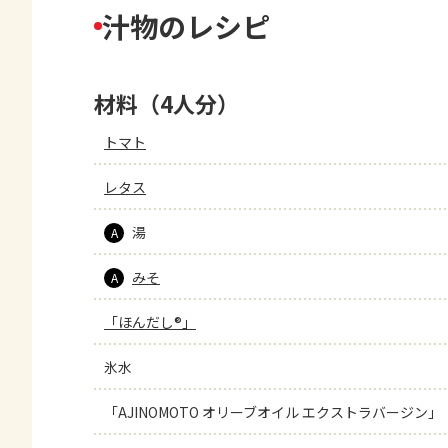
汁物のレシピ
材料（4人分）
トマト
レタス
湯
A
みそ
A
「ほんだし®」
氷水
「AJINOMOTO オリーブオイル エクストラバージン」