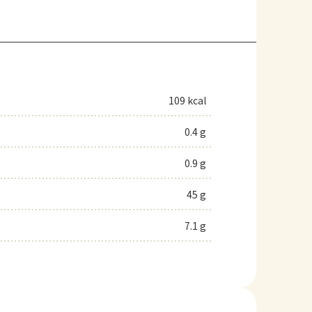
109 kcal
0.4 g
0.9 g
45 g
7.1 g