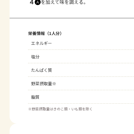
4
を加えて味を調える。
Ａ
栄養情報（1人分）
エネルギー
塩分
たんぱく質
野菜摂取量※
脂質
※
野菜摂取量はきのこ類・いも類を除く