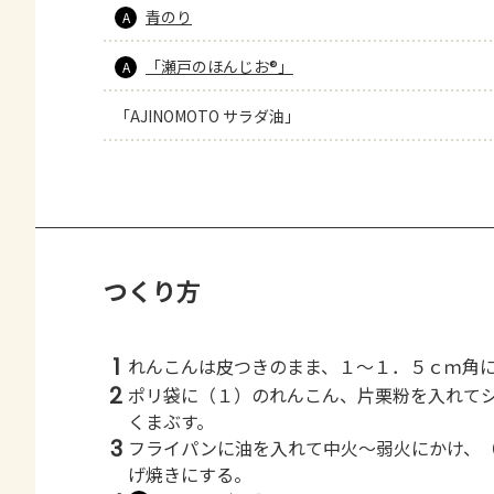
青のり
A
「瀬戸のほんじお®」
A
「AJINOMOTO サラダ油」
つくり方
1
れんこんは皮つきのまま、１～１．５ｃｍ角
2
ポリ袋に（１）のれんこん、片栗粉を入れて
くまぶす。
3
フライパンに油を入れて中火～弱火にかけ、
げ焼きにする。