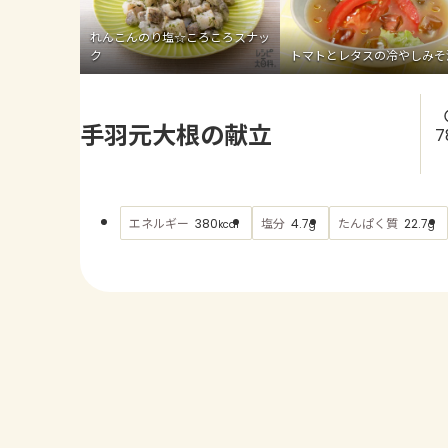
れんこんのり塩☆ころころスナッ
ク
トマトとレタスの冷やしみそ
手羽元大根の献立
7
エネルギー
塩分
たんぱく質
380
4.7
22.7
kcal
g
g