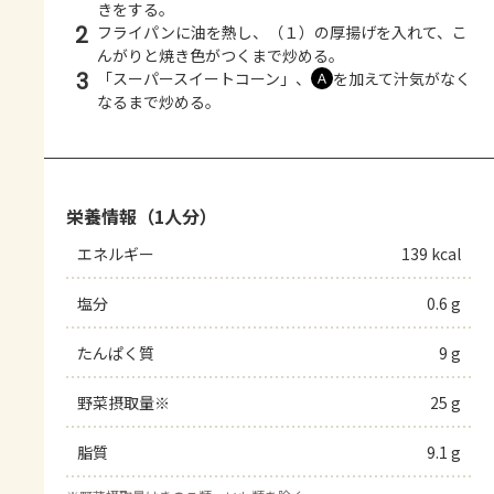
きをする。
2
フライパンに油を熱し、（１）の厚揚げを入れて、こ
んがりと焼き色がつくまで炒める。
3
「スーパースイートコーン」、
を加えて汁気がなく
Ａ
なるまで炒める。
栄養情報（1人分）
エネルギー
139 kcal
塩分
0.6 g
たんぱく質
9 g
野菜摂取量※
25 g
脂質
9.1 g