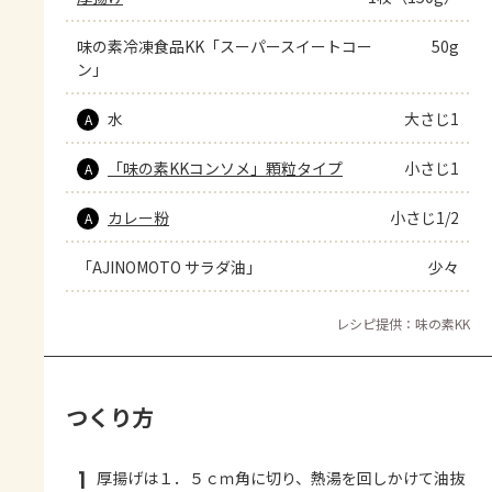
味の素冷凍食品KK「スーパースイートコー
50g
ン」
水
大さじ1
A
「味の素KKコンソメ」顆粒タイプ
小さじ1
A
カレー粉
小さじ1/2
A
「AJINOMOTO サラダ油」
少々
レシピ提供：味の素KK
つくり方
1
厚揚げは１．５ｃｍ角に切り、熱湯を回しかけて油抜