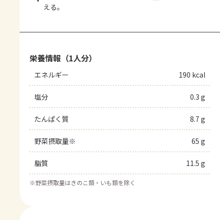
える。
栄養情報（1人分）
エネルギー
190 kcal
塩分
0.3 g
たんぱく質
8.7 g
野菜摂取量※
65 g
脂質
11.5 g
※
野菜摂取量はきのこ類・いも類を除く