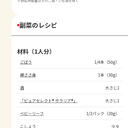
※
野菜摂取量はきのこ類・いも類を除く
副菜のレシピ
材料（1人分）
ごぼう
1/4本（50g）
鶏ささ身
1本（30g）
酒
大さじ1
「ピュアセレクト® サラリア®」
大さじ1
ベビーリーフ
1/2パック（20g）
こしょう
少々