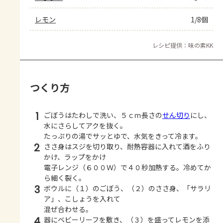
レモン
1/8個
レシピ提供：味の素KK
つくり方
1
ごぼうはたわしで洗い、５ｃｍ長さの
せん切り
にし、
水にさらしてアクを抜く。
たっぷりの湯でサッとゆで、水気をきって冷ます。
2
ささ身はスジを切り取り、耐熱容器に入れて酒をふり
かけ、ラップをかけ
電子レンジ（６００Ｗ）で４０秒加熱する。冷めてか
ら細く裂く。
3
ボウルに（１）のごぼう、（２）のささ身、「サラリ
ア」、こしょうを入れて
混ぜ合わせる。
4
器にベビーリーフを敷き、（３）を盛ってレモンを添