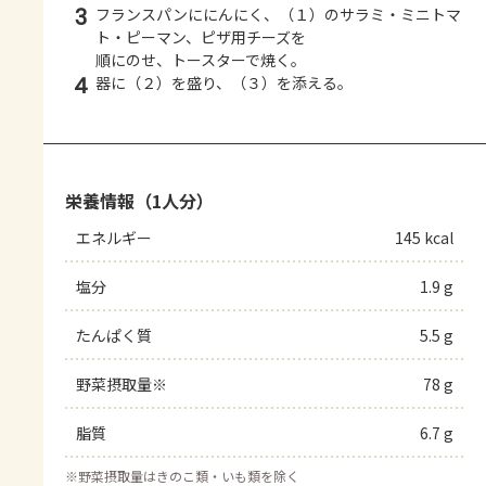
3
フランスパンににんにく、（１）のサラミ・ミニトマ
ト・ピーマン、ピザ用チーズを
順にのせ、トースターで焼く。
4
器に（２）を盛り、（３）を添える。
栄養情報（1人分）
エネルギー
145 kcal
塩分
1.9 g
たんぱく質
5.5 g
野菜摂取量※
78 g
脂質
6.7 g
※
野菜摂取量はきのこ類・いも類を除く