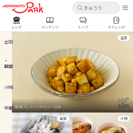
キャンセル
キャンセル
レシピ
コンテンツ
トーク
マイレシピ
レシピ
コンテンツ
ログインするとレシピを保存できます
主菜
ログイン
新規登録
主菜
人気の食材・レシピ
副菜
ホーム
きゅうり
なす
トマト
とうもろこし
ピーマン
みょうが
ゴーヤ
コンテンツ
汁物
レシピ
厚揚げとコーンのカレー炒め
栄養
トーク
副菜
汁物