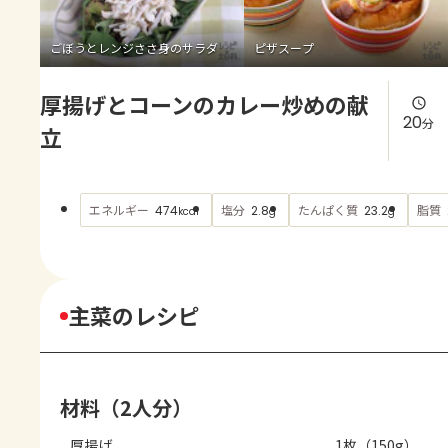
よくあるお問い合わせ
ごぼうとレンジささ身のサラダ
ピザスープ
お買い物
厚揚げとコーンのカレー炒めの献
AJINOMOTO PARK とは
20
分
立
エネルギー
塩分
たんぱく質
脂質
474
2.8
23.2
kcal
g
g
主菜のレシピ
材料（2人分）
厚揚げ
1枚（150g）