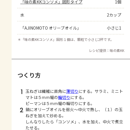
「味の素KKコンソメ」固形タイプ
1個
水
2カップ
「AJINOMOTO オリーブオイル」
小さじ1
＊
「味の素KKコンソメ」固形１個は、顆粒で小さじ2杯です。
レシピ提供：味の素KK
つくり方
1
玉ねぎは繊維に直角に
薄切り
にする。サラミ、ミニト
マトは５ｍｍ幅の
輪切り
にする。
ピーマンは５ｍｍ幅の輪切りにする。
2
鍋にオリーブオイルを弱火～中火で熱し、（１）の玉
ねぎを加えて炒める。
しんなりしたら「コンソメ」、水を加え、中火で煮立
たせる。