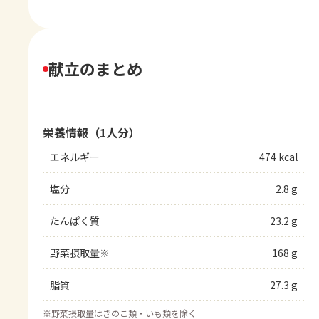
献立のまとめ
栄養情報（1人分）
エネルギー
474 kcal
塩分
2.8 g
たんぱく質
23.2 g
野菜摂取量※
168 g
脂質
27.3 g
※
野菜摂取量はきのこ類・いも類を除く