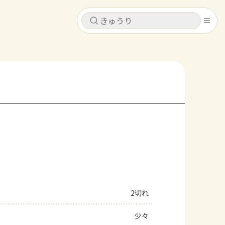
キャンセル
キャンセル
シピ
コンテンツ
ログインするとレシピを保存できます
ログイン
新規登録
レシピ
ホーム
なす
トマト
とうもろこし
ピーマン
みょうが
コンテンツ
レシピ
2切れ
トーク
少々