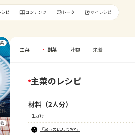
レシピ
コンテンツ
トーク
マイレシピ
レ
主菜
主菜
副菜
汁物
栄養
人気の食材・
主菜のレシピ
きゅうり
ゴーヤ
材料（2人分）
生ざけ
汁物
「瀬戸のほんじお®」
A