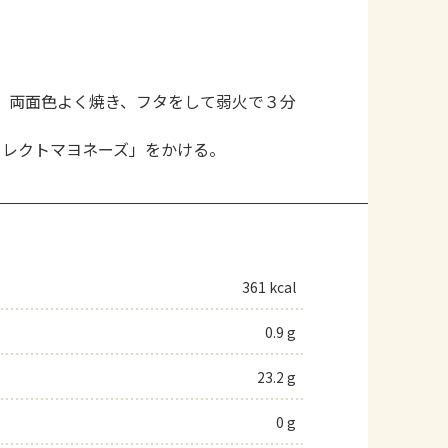
。
、両面色よく焼き、フタをして弱火で３分
セレクトマヨネーズ」をかける。
361 kcal
0.9 g
23.2 g
0 g