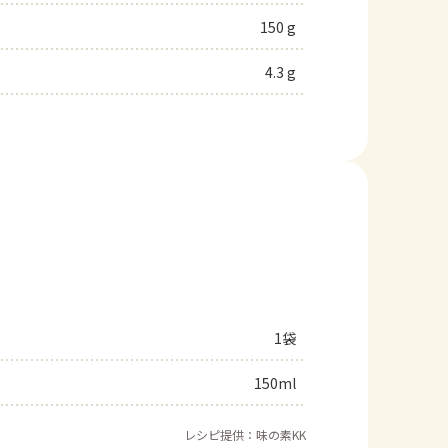
150 g
4.3 g
1袋
150ml
レシピ提供：味の素KK