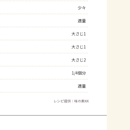
少々
よくあるお問い合わせ
適量
お買い物
大さじ1
AJINOMOTO PARK とは
大さじ1
大さじ2
1/4個分
適量
レシピ提供：味の素KK