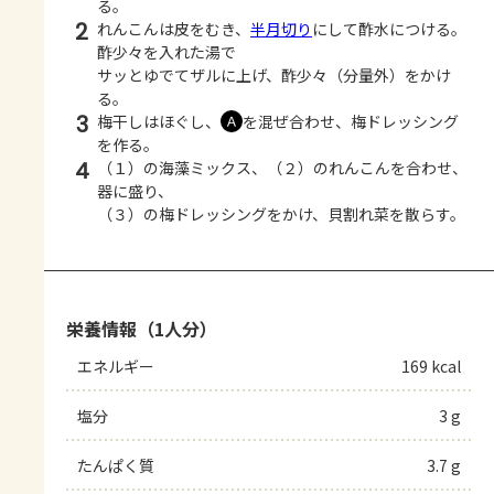
る。
2
れんこんは皮をむき、
半月切り
にして酢水につける。
酢少々を入れた湯で
サッとゆでてザルに上げ、酢少々（分量外）をかけ
る。
3
梅干しはほぐし、
を混ぜ合わせ、梅ドレッシング
Ａ
を作る。
4
（１）の海藻ミックス、（２）のれんこんを合わせ、
器に盛り、
（３）の梅ドレッシングをかけ、貝割れ菜を散らす。
栄養情報（1人分）
エネルギー
169 kcal
塩分
3 g
たんぱく質
3.7 g