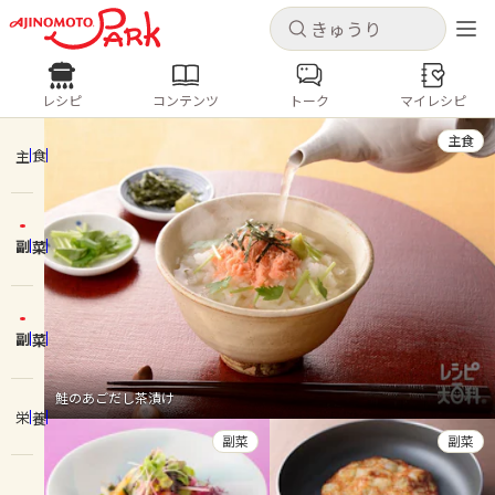
キャンセル
キャンセル
レシピ
コンテンツ
トーク
マイレシピ
レシピ
コンテンツ
ログインするとレシピを保存できます
主食
ログイン
新規登録
主食
人気の食材・レシピ
副菜
ホーム
きゅうり
なす
トマト
とうもろこし
ピーマン
みょうが
ゴーヤ
コンテンツ
副菜
レシピ
鮭のあごだし茶漬け
栄養
トーク
副菜
副菜