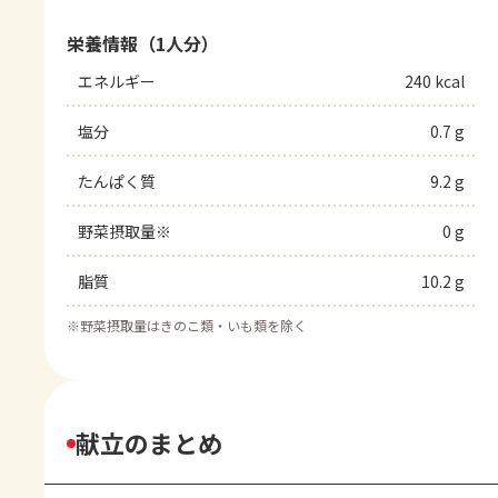
栄養情報（1人分）
エネルギー
240 kcal
塩分
0.7 g
たんぱく質
9.2 g
野菜摂取量※
0 g
脂質
10.2 g
※
野菜摂取量はきのこ類・いも類を除く
献立のまとめ