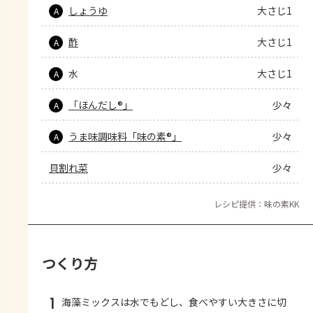
しょうゆ
大さじ1
A
酢
大さじ1
A
水
大さじ1
A
「ほんだし®」
少々
A
うま味調味料「味の素®」
少々
A
貝割れ菜
少々
レシピ提供：味の素KK
つくり方
1
海藻ミックスは水でもどし、食べやすい大きさに切