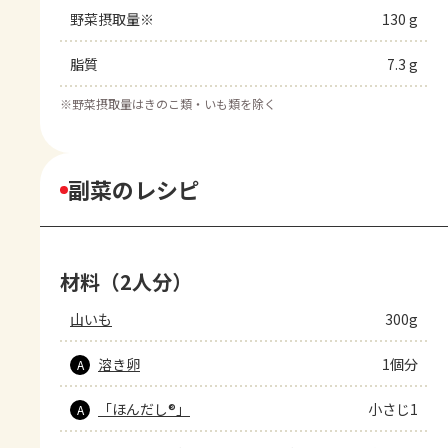
野菜摂取量※
130 g
脂質
7.3 g
※
野菜摂取量はきのこ類・いも類を除く
副菜のレシピ
材料（2人分）
山いも
300g
溶き卵
1個分
A
「ほんだし®」
小さじ1
A