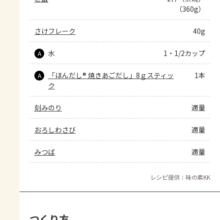
（360g）
さけフレーク
40g
水
1・1/2カップ
A
「ほんだし® 焼きあごだし」8ｇスティッ
1本
A
ク
刻みのり
適量
おろしわさび
適量
みつば
適量
レシピ提供：味の素KK
つくり方