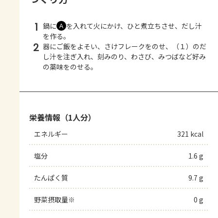
1
鍋に
を入れて火にかけ、ひと煮立ちさせ、だし汁
Ａ
を作る。
2
器にご飯をよそい、さけフレークをのせ、（１）のだ
し汁を注ぎ入れ、刻みのり、わさび、みつばなど好み
の薬味をのせる。
栄養情報（1人分）
エネルギー
321 kcal
塩分
1.6 g
たんぱく質
9.7 g
野菜摂取量※
0 g