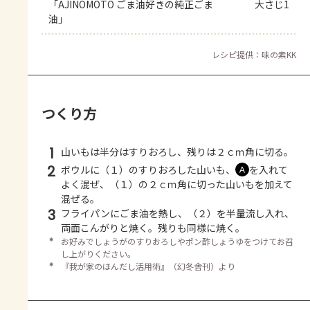
「AJINOMOTO ごま油好きの純正ごま
大さじ1
油」
レシピ提供：味の素KK
つくり方
1
山いもは半分はすりおろし、残りは２ｃｍ角に切る。
2
ボウルに（１）のすりおろした山いも、
を入れて
Ａ
よく混ぜ、（１）の２ｃｍ角に切った山いもを加えて
混ぜる。
3
フライパンにごま油を熱し、（２）を半量流し入れ、
両面こんがりと焼く。残りも同様に焼く。
＊
お好みでしょうがのすりおろしやポン酢しょうゆをつけてお召
し上がりください。
＊
『我が家のほんだし活用術』（幻冬舎刊）より