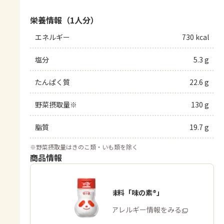
栄養情報（1人分）
エネルギー
730 kcal
塩分
5.3 g
たんぱく質
22.6 g
野菜摂取量※
130 g
脂質
19.7 g
※
野菜摂取量はきのこ類・いも類を除く
商品情報
うま味調味料「味の素®」
商品・アレルギー情報をみる