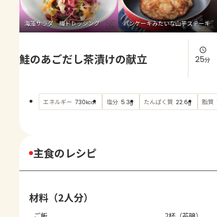
よくあるお問い合わせ
海藻サラダ 梅ドレッシング
パンケーキみたいな山芋ステーキ
お買い物
鮭のあごだし茶漬けの献立
AJINOMOTO PARK とは
25
分
エネルギー
塩分
たんぱく質
脂質
730
5.3
22.6
kcal
g
g
主食のレシピ
材料（2人分）
ご飯
2杯（茶碗）