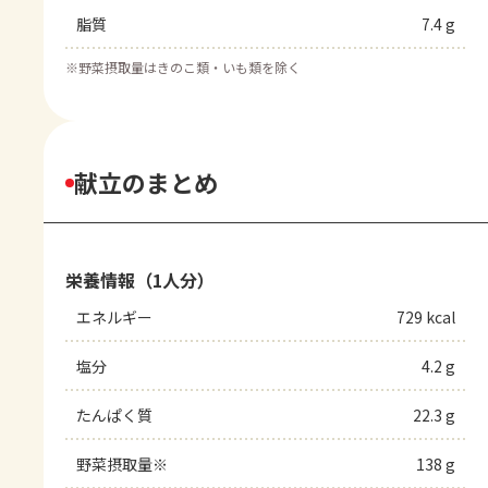
脂質
7.4 g
※
野菜摂取量はきのこ類・いも類を除く
献立のまとめ
栄養情報（1人分）
エネルギー
729 kcal
塩分
4.2 g
たんぱく質
22.3 g
野菜摂取量※
138 g