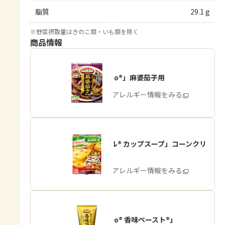
脂質
29.1 g
※
野菜摂取量はきのこ類・いも類を除く
商品情報
「Cook Do®」麻婆茄子用
商品・アレルギー情報をみる
「クノール® カップスープ」コーンクリ
ーム
商品・アレルギー情報をみる
「Cook Do® 香味ペースト®」