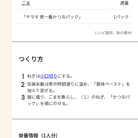
ごま
適量
「ヤマキ 徳一番かつおパック」
1パック
レシピ提供：味の素KK
つくり方
1
ねぎは
小口切り
にする。
2
包装米飯は表示時間通りに温め、「香味ペースト」を
加えて混ぜる。
3
器に盛り、ごまを散らし、（１）のねぎ、「かつおパ
ック」を順にのせる。
栄養情報（1人分）