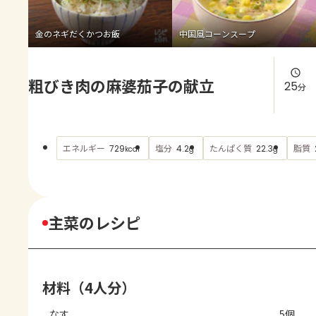
よくあるお問い合わせ
金のネギだくかつお飯
中国風コーンスープ
お買い物
粗びき肉の麻婆茄子の献立
AJINOMOTO PARK とは
25
分
エネルギー
塩分
たんぱく質
脂質
729
4.2
22.3
kcal
g
g
主菜のレシピ
材料（4人分）
なす
5個