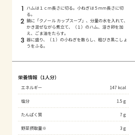
1
ハムは１ｃｍ長さに切る。小ねぎは５ｍｍ長さに切
る。
2
鍋に「クノール カップスープ」、分量の水を入れて、
かき混ぜながら煮立て、（１）のハム、溶き卵を加
え、ごま油をたらす。
3
器に盛り、（１）の小ねぎを散らし、粗びき黒こしょ
うをふる。
栄養情報（1人分）
エネルギー
147 kcal
塩分
1.5 g
たんぱく質
7 g
野菜摂取量※
3 g