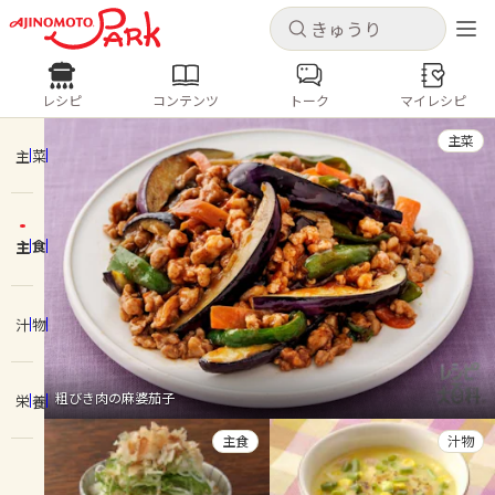
キャンセル
キャンセル
レシピ
コンテンツ
トーク
マイレシピ
レシピ
コンテンツ
ログインするとレシピを保存できます
主菜
ログイン
新規登録
主菜
人気の食材・レシピ
主食
ホーム
きゅうり
なす
トマト
とうもろこし
ピーマン
みょうが
ゴーヤ
コンテンツ
汁物
レシピ
粗びき肉の麻婆茄子
栄養
トーク
主食
汁物