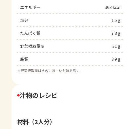
エネルギー
363 kcal
塩分
1.5 g
たんぱく質
7.8 g
野菜摂取量※
21 g
脂質
3.9 g
※
野菜摂取量はきのこ類・いも類を除く
汁物のレシピ
材料（2人分）