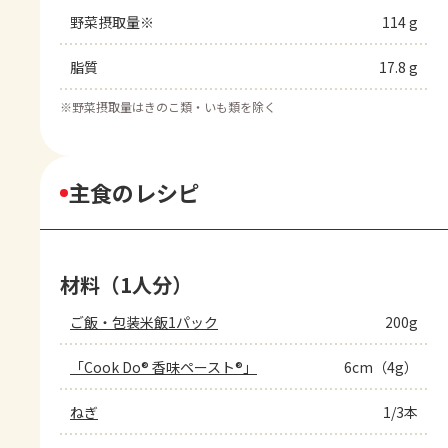
野菜摂取量※
114 g
脂質
17.8 g
※
野菜摂取量はきのこ類・いも類を除く
主食のレシピ
材料（1人分）
ご飯・包装米飯1パック
200g
「Cook Do® 香味ペースト®」
6cm（4g）
ねぎ
1/3本