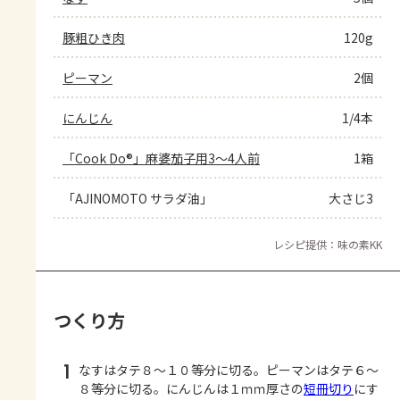
豚粗ひき肉
120g
ピーマン
2個
にんじん
1/4本
「Cook Do®」麻婆茄子用3～4人前
1箱
「AJINOMOTO サラダ油」
大さじ3
レシピ提供：味の素KK
つくり方
1
なすはタテ８～１０等分に切る。ピーマンはタテ６～
８等分に切る。にんじんは１ｍｍ厚さの
短冊切り
にす