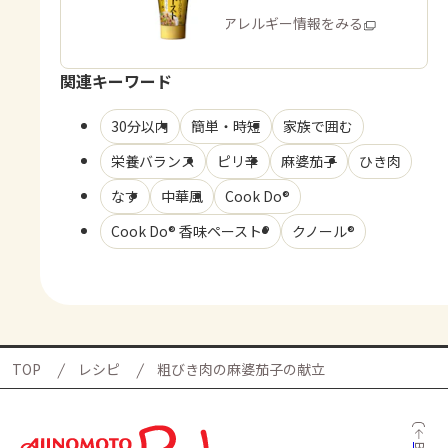
商品・アレルギー情報をみる
関連キーワード
30分以内
簡単・時短
家族で囲む
栄養バランス
ピリ辛
麻婆茄子
ひき肉
なす
中華風
Cook Do®
Cook Do® 香味ペースト®
クノール®
TOP
レシピ
粗びき肉の麻婆茄子の献立